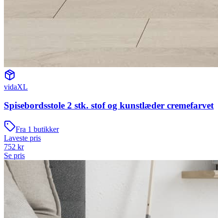
vidaXL
Spisebordsstole 2 stk. stof og kunstlæder cremefarvet
Fra
1
butikker
Laveste pris
752
kr
Se pris