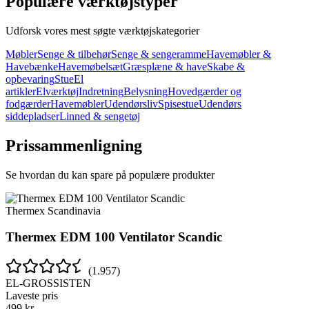
Populære værktøjstyper
Udforsk vores mest søgte værktøjskategorier
Møbler
Senge & tilbehør
Senge & sengeramme
Havemøbler &
Havebænke
Havemøbelsæt
Græsplæne & have
Skabe &
opbevaring
Stue
El
artikler
Elværktøj
Indretning
Belysning
Hovedgærder og
fodgærder
Havemøbler
Udendørsliv
Spisestue
Udendørs
siddepladser
Linned & sengetøj
Prissammenligning
Se hvordan du kan spare på populære produkter
Thermex Scandinavia
Thermex EDM 100 Ventilator Scandic
(
1.957
)
EL-GROSSISTEN
Laveste pris
499
kr