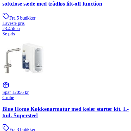
softclose sæde med trådløs lift-off function
Fra
5
butikker
Laveste pris
23.456
kr
Se pris
Spar
12056
kr
Grohe
Blue Home Køkkenarmatur med køler starter kit. L-
tud. Supersteel
Fra
3
butikker