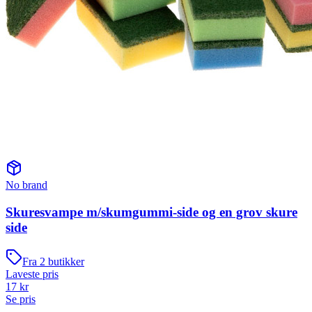
No brand
Skuresvampe m/skumgummi-side og en grov skure
side
Fra
2
butikker
Laveste pris
17
kr
Se pris