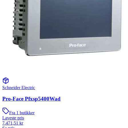
Schneider Electric
Pro-Face Pfxsp5400Wad
Fra
1
butikker
Laveste pris
7.471,51
kr