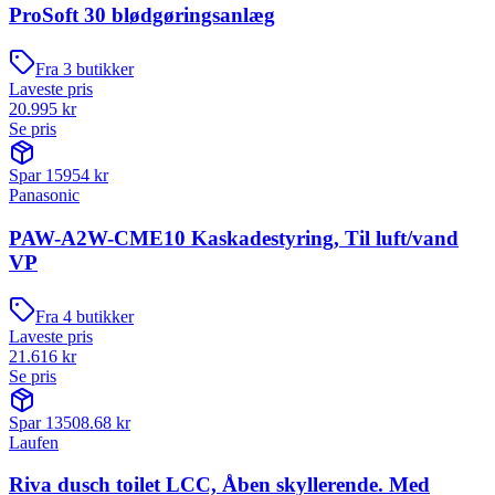
ProSoft 30 blødgøringsanlæg
Fra
3
butikker
Laveste pris
20.995
kr
Se pris
Spar
15954
kr
Panasonic
PAW-A2W-CME10 Kaskadestyring, Til luft/vand
VP
Fra
4
butikker
Laveste pris
21.616
kr
Se pris
Spar
13508.68
kr
Laufen
Riva dusch toilet LCC, Åben skyllerende. Med