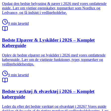
Opdag den bedste belysning & pærer i 2026 med vores omfattende
guide. Lær om vigtige egenskaber, topmærker som Nordlux og
Ledvance, og få indsigt i vedligeholdelse.
9
min læsetid
Bedste Elpærer & Lyskilder i 2026 – Komplet
Køberguide
Oplev de bedste elpærer og lyskilder i 2026 med vores omfattende
køberguide. Lær om de vigtigste funktioner, typer, topmærker og
vedligeholdelsestips.
9
min læsetid
Bedste værktøj & elværktøj i 2026 – Komplet
køberguide
Leder du efter det bedste værktøj og elværktøj i 2026? Vores guide
dækker alt fra valg af de rigtige mærker til vedligeholdelsestips. Læs