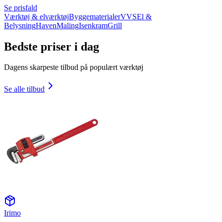
Se prisfald
Værktøj & elværktøj
Byggematerialer
VVS
El &
Belysning
Haven
Maling
Isenkram
Grill
Bedste priser i dag
Dagens skarpeste tilbud på populært værktøj
Se alle tilbud
Irimo