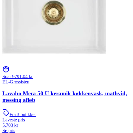
Spar
9791.04
kr
EL-Grossisten
Lavabo Mera 50 U keramik køkkenvask, mathvid,
messing afløb
Fra
3
butikker
Laveste pris
5.703
kr
Se pris