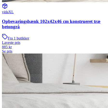
vidaXL
Opbevaringsbænk 102x42x46 cm konstrueret træ
betongrå
Fra
1
butikker
Laveste pris
885
kr
Se pris