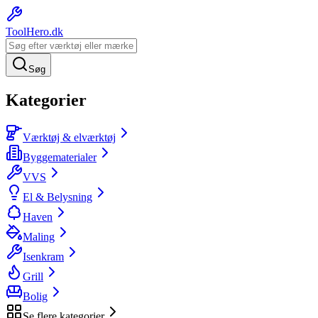
ToolHero
.dk
Søg
Kategorier
Værktøj & elværktøj
Byggematerialer
VVS
El & Belysning
Haven
Maling
Isenkram
Grill
Bolig
Se flere kategorier