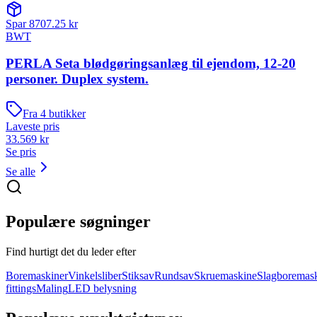
Spar
8707.25
kr
BWT
PERLA Seta blødgøringsanlæg til ejendom, 12-20
personer. Duplex system.
Fra
4
butikker
Laveste pris
33.569
kr
Se pris
Se alle
Populære søgninger
Find hurtigt det du leder efter
Boremaskiner
Vinkelsliber
Stiksav
Rundsav
Skruemaskine
Slagboremas
fittings
Maling
LED belysning