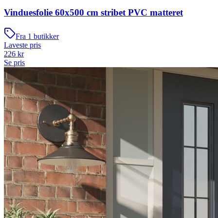
Vinduesfolie 60x500 cm stribet PVC matteret
Fra
1
butikker
Laveste pris
226
kr
Se pris