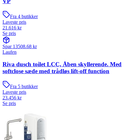
VP
Fra
4
butikker
Laveste pris
21.616
kr
Se pris
Spar
13508.68
kr
Laufen
Riva dusch toilet LCC, Åben skyllerende. Med
softclose sæde med trådløs lift-off function
Fra
5
butikker
Laveste pris
23.456
kr
Se pris