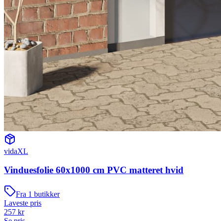
vidaXL
Vinduesfolie 60x1000 cm PVC matteret hvid
Fra
1
butikker
Laveste pris
257
kr
Se pris