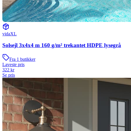
vidaXL
Solsejl 3x4x4 m 160 g/m² trekantet HDPE lysegrå
Fra
1
butikker
Laveste pris
322
kr
Se pris