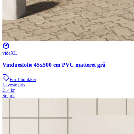
vidaXL
Vinduesfolie 45x500 cm PVC matteret grå
Fra
1
butikker
Laveste pris
214
kr
Se pris