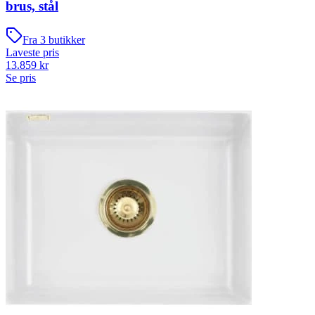
brus, stål
Fra
3
butikker
Laveste pris
13.859
kr
Se pris