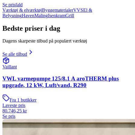
Se prisfald
Værktøj & elværktøj
Byggematerialer
VVS
El &
Belysning
Haven
Maling
Isenkram
Grill
Bedste priser i dag
Dagens skarpeste tilbud på populært værktøj
Se alle tilbud
Vaillant
VWL varmepumpe 125/8.1 A aroTHERM plus
upgrade, 12 kW, Luft/vand, R290
Fra
1
butikker
Laveste pris
80.746,25
kr
Se pris