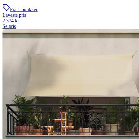
Fra
1
butikker
Laveste pris
2.374
kr
Se pris