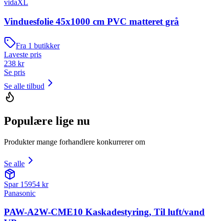
vidaXL
Vinduesfolie 45x1000 cm PVC matteret grå
Fra
1
butikker
Laveste pris
238
kr
Se pris
Se alle tilbud
Populære lige nu
Produkter mange forhandlere konkurrerer om
Se alle
Spar
15954
kr
Panasonic
PAW-A2W-CME10 Kaskadestyring, Til luft/vand