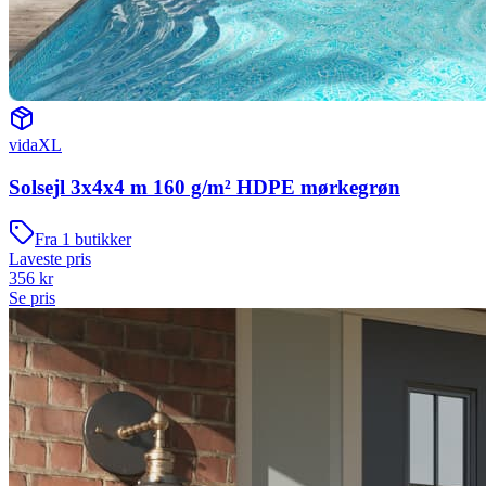
vidaXL
Solsejl 3x4x4 m 160 g/m² HDPE mørkegrøn
Fra
1
butikker
Laveste pris
356
kr
Se pris