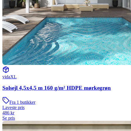
vidaXL
Solsejl 4,5x4,5 m 160 g/m² HDPE mørkegrøn
Fra
1
butikker
Laveste pris
486
kr
Se pris