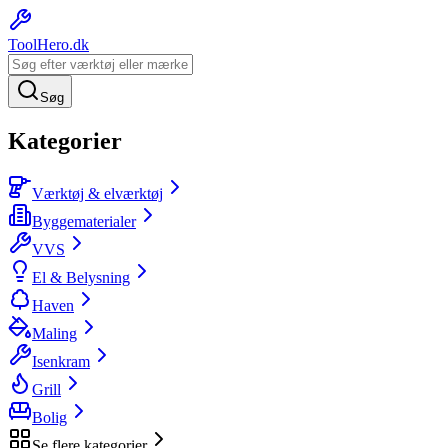
ToolHero
.dk
Søg
Kategorier
Værktøj & elværktøj
Byggematerialer
VVS
El & Belysning
Haven
Maling
Isenkram
Grill
Bolig
Se flere kategorier