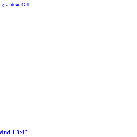
ng
Isenkram
Grill
vind 1 3/4"