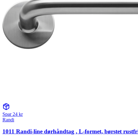
Spar
24
kr
Randi
1011 Randi-line dørhåndtag , L-formet, børstet rustfri