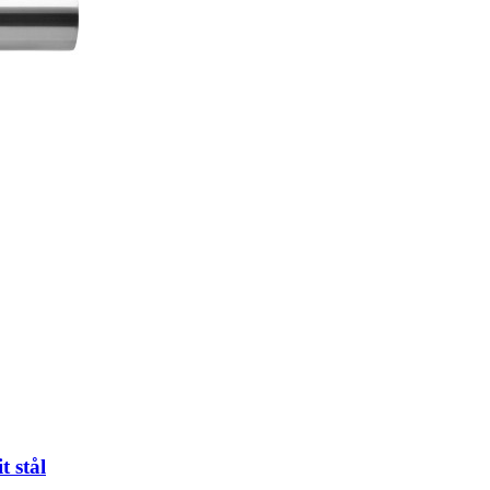
t stål