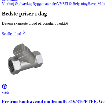
Værktøj & elværktøj
Byggematerialer
VVS
El & Belysning
Haven
Mali
Bedste priser i dag
Dagens skarpeste tilbud på populært værktøj
Se alle tilbud
vrige
Fristrms kontraventil muffe/muffe 316/316/PTFE, Ge