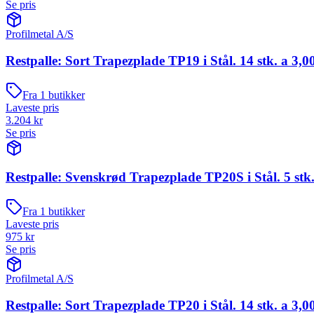
Se pris
Profilmetal A/S
Restpalle: Sort Trapezplade TP19 i Stål. 14 stk. a 3,0
Fra
1
butikker
Laveste pris
3.204
kr
Se pris
Restpalle: Svenskrød Trapezplade TP20S i Stål. 5 stk.
Fra
1
butikker
Laveste pris
975
kr
Se pris
Profilmetal A/S
Restpalle: Sort Trapezplade TP20 i Stål. 14 stk. a 3,0