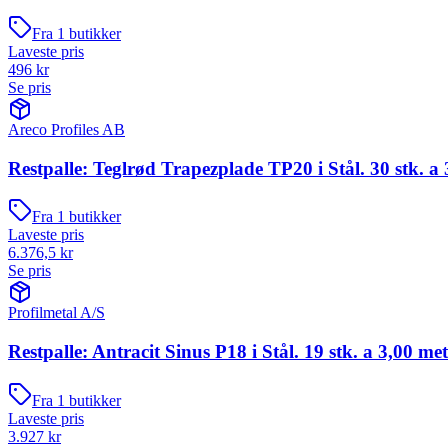
Fra
1
butikker
Laveste pris
496
kr
Se pris
Areco Profiles AB
Restpalle: Teglrød Trapezplade TP20 i Stål. 30 stk. a 
Fra
1
butikker
Laveste pris
6.376,5
kr
Se pris
Profilmetal A/S
Restpalle: Antracit Sinus P18 i Stål. 19 stk. a 3,00 me
Fra
1
butikker
Laveste pris
3.927
kr