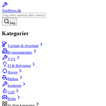
ToolHero
.dk
Søg
Kategorier
Værktøj & elværktøj
Byggematerialer
VVS
El & Belysning
Haven
Maling
Isenkram
Grill
Bolig
Se flere kategorier