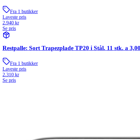
Fra
1
butikker
Laveste pris
2.940
kr
Se pris
Restpalle: Sort Trapezplade TP20 i Stål. 11 stk. a 3,0
Fra
1
butikker
Laveste pris
2.310
kr
Se pris