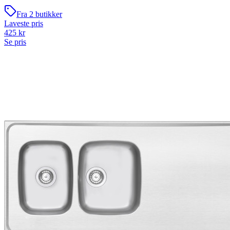
Fra
2
butikker
Laveste pris
425
kr
Se pris