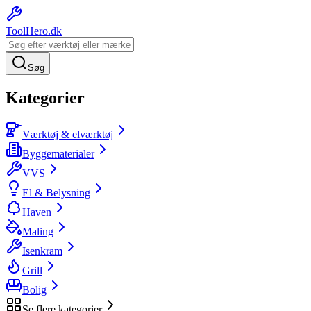
ToolHero
.dk
Søg
Kategorier
Værktøj & elværktøj
Byggematerialer
VVS
El & Belysning
Haven
Maling
Isenkram
Grill
Bolig
Se flere kategorier