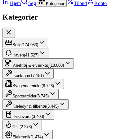
Hjem
Søg
Tilbud
Konto
Kategorier
Kategorier
Bolig
(
174.053
)
Haven
(
41.527
)
Værktøj & elværktøj
(
18.808
)
Isenkram
(
17.151
)
Byggematerialer
(
6.726
)
Sportsartikler
(
3.745
)
Kæledyr & tilbehør
(
3.445
)
Hvidevarer
(
3.403
)
Grill
(
2.273
)
Elektronik
(
1.474
)