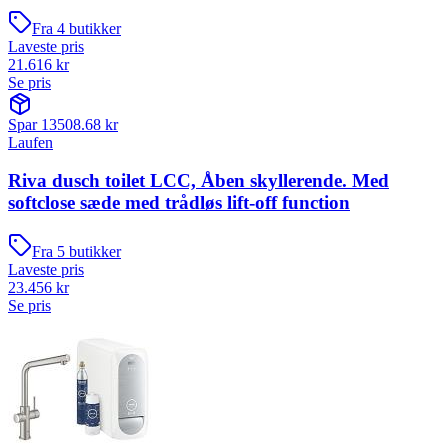
Fra
4
butikker
Laveste pris
21.616
kr
Se pris
Spar
13508.68
kr
Laufen
Riva dusch toilet LCC, Åben skyllerende. Med
softclose sæde med trådløs lift-off function
Fra
5
butikker
Laveste pris
23.456
kr
Se pris