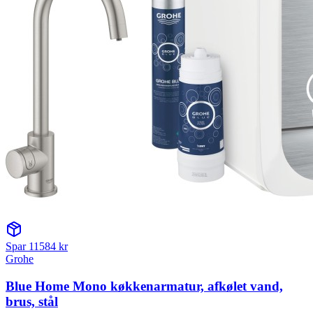
Spar
11584
kr
Grohe
Blue Home Mono køkkenarmatur, afkølet vand,
brus, stål