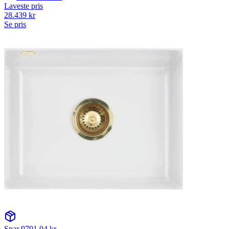
Laveste pris
28.439
kr
Se pris
Spar
9791.04
kr