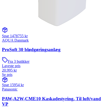
Spar
1478755
kr
AQUA Danmark
ProSoft 30 blødgøringsanlæg
Fra
3
butikker
Laveste pris
20.995
kr
Se pris
Spar
15954
kr
Panasonic
PAW-A2W-CME10 Kaskadestyring, Til luft/vand
VP