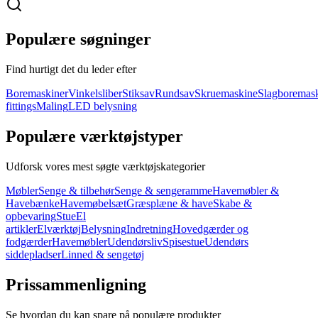
Populære søgninger
Find hurtigt det du leder efter
Boremaskiner
Vinkelsliber
Stiksav
Rundsav
Skruemaskine
Slagboremas
fittings
Maling
LED belysning
Populære værktøjstyper
Udforsk vores mest søgte værktøjskategorier
Møbler
Senge & tilbehør
Senge & sengeramme
Havemøbler &
Havebænke
Havemøbelsæt
Græsplæne & have
Skabe &
opbevaring
Stue
El
artikler
Elværktøj
Belysning
Indretning
Hovedgærder og
fodgærder
Havemøbler
Udendørsliv
Spisestue
Udendørs
siddepladser
Linned & sengetøj
Prissammenligning
Se hvordan du kan spare på populære produkter