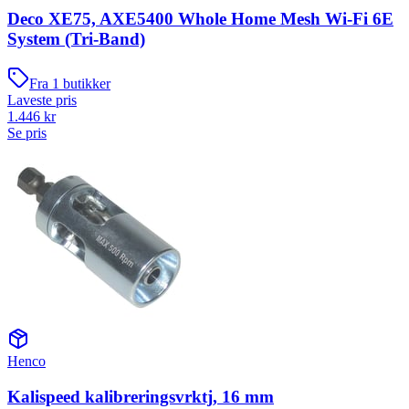
Deco XE75, AXE5400 Whole Home Mesh Wi-Fi 6E
System (Tri-Band)
Fra
1
butikker
Laveste pris
1.446
kr
Se pris
Henco
Kalispeed kalibreringsvrktj, 16 mm