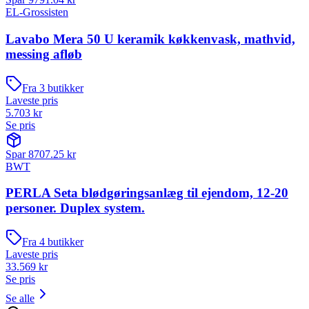
EL-Grossisten
Lavabo Mera 50 U keramik køkkenvask, mathvid,
messing afløb
Fra
3
butikker
Laveste pris
5.703
kr
Se pris
Spar
8707.25
kr
BWT
PERLA Seta blødgøringsanlæg til ejendom, 12-20
personer. Duplex system.
Fra
4
butikker
Laveste pris
33.569
kr
Se pris
Se alle