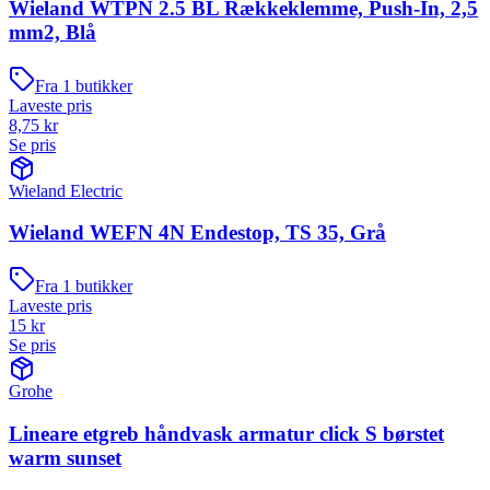
Wieland WTPN 2.5 BL Rækkeklemme, Push-In, 2,5
mm2, Blå
Fra
1
butikker
Laveste pris
8,75
kr
Se pris
Wieland Electric
Wieland WEFN 4N Endestop, TS 35, Grå
Fra
1
butikker
Laveste pris
15
kr
Se pris
Grohe
Lineare etgreb håndvask armatur click S børstet
warm sunset