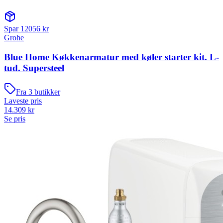
Spar
12056
kr
Grohe
Blue Home Køkkenarmatur med køler starter kit. L-
tud. Supersteel
Fra
3
butikker
Laveste pris
14.309
kr
Se pris