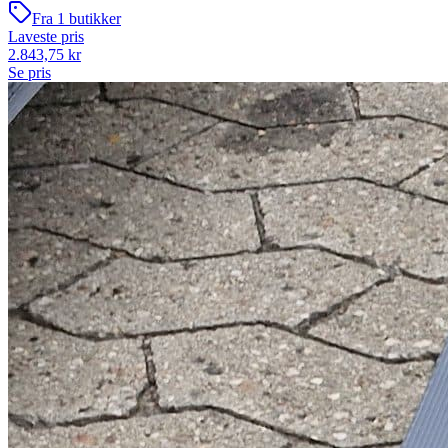
Fra
1
butikker
Laveste pris
2.843,75
kr
Se pris