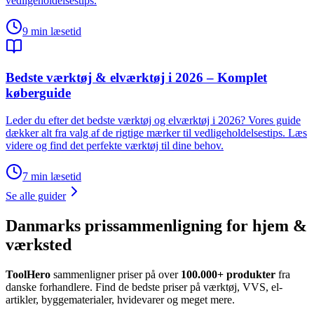
vedligeholdelsestips.
9
min læsetid
Bedste værktøj & elværktøj i 2026 – Komplet
køberguide
Leder du efter det bedste værktøj og elværktøj i 2026? Vores guide
dækker alt fra valg af de rigtige mærker til vedligeholdelsestips. Læs
videre og find det perfekte værktøj til dine behov.
7
min læsetid
Se alle guider
Danmarks prissammenligning for hjem &
værksted
ToolHero
sammenligner priser på over
100.000+ produkter
fra
danske forhandlere. Find de bedste priser på værktøj, VVS, el-
artikler, byggematerialer, hvidevarer og meget mere.