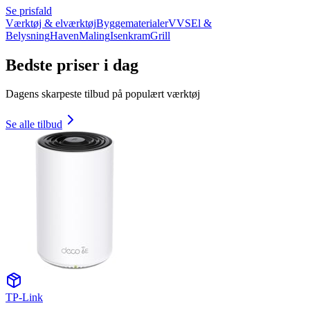
Se prisfald
Værktøj & elværktøj
Byggematerialer
VVS
El &
Belysning
Haven
Maling
Isenkram
Grill
Bedste priser i dag
Dagens skarpeste tilbud på populært værktøj
Se alle tilbud
TP-Link