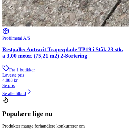
Profilmetal A/S
Restpalle: Antracit Trapezplade TP19 i Stål. 23 stk.
a 3,00 meter. (75,21 m2) 2-Sortering
Fra
1
butikker
Laveste pris
4.888
kr
Se pris
Se alle tilbud
Populære lige nu
Produkter mange forhandlere konkurrerer om