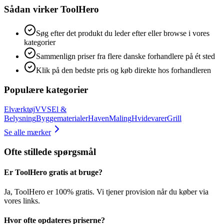
Sådan virker ToolHero
Søg efter det produkt du leder efter eller browse i vores
kategorier
Sammenlign priser fra flere danske forhandlere på ét sted
Klik på den bedste pris og køb direkte hos forhandleren
Populære kategorier
Elværktøj
VVS
El &
Belysning
Byggematerialer
Haven
Maling
Hvidevarer
Grill
Se alle mærker
Ofte stillede spørgsmål
Er ToolHero gratis at bruge?
Ja, ToolHero er 100% gratis. Vi tjener provision når du køber via
vores links.
Hvor ofte opdateres priserne?