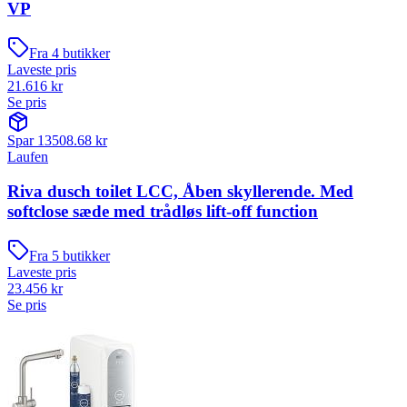
VP
Fra
4
butikker
Laveste pris
21.616
kr
Se pris
Spar
13508.68
kr
Laufen
Riva dusch toilet LCC, Åben skyllerende. Med
softclose sæde med trådløs lift-off function
Fra
5
butikker
Laveste pris
23.456
kr
Se pris