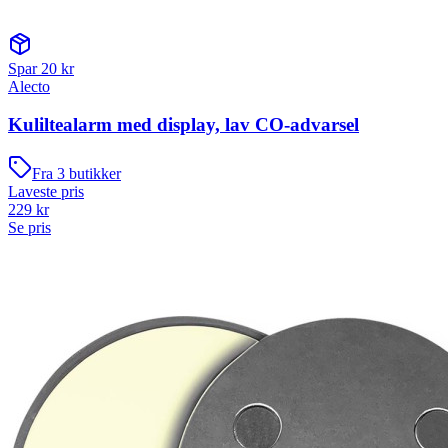
Spar
20
kr
Alecto
Kuliltealarm med display, lav CO-advarsel
Fra
3
butikker
Laveste pris
229
kr
Se pris