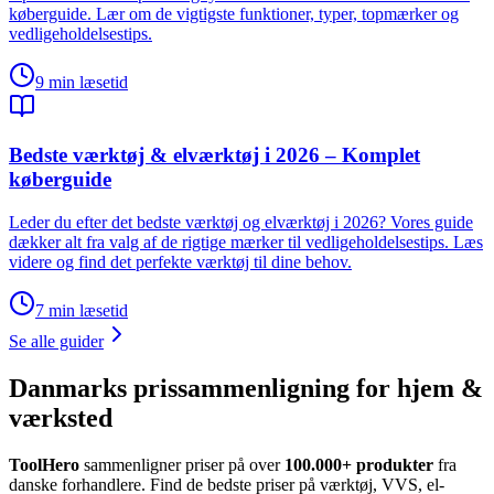
køberguide. Lær om de vigtigste funktioner, typer, topmærker og
vedligeholdelsestips.
9
min læsetid
Bedste værktøj & elværktøj i 2026 – Komplet
køberguide
Leder du efter det bedste værktøj og elværktøj i 2026? Vores guide
dækker alt fra valg af de rigtige mærker til vedligeholdelsestips. Læs
videre og find det perfekte værktøj til dine behov.
7
min læsetid
Se alle guider
Danmarks prissammenligning for hjem &
værksted
ToolHero
sammenligner priser på over
100.000+ produkter
fra
danske forhandlere. Find de bedste priser på værktøj, VVS, el-