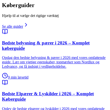
Køberguider
Hjælp til at vælge det rigtige værktøj
Se alle guider
Bedste belysning & pærer i 2026 – Komplet
køberguide
Opdag den bedste belysning & pærer i 2026 med vores omfattende
guide. Lær om vigtige egenskaber, topmærker som Nordlux og
Ledvance, og få indsigt i vedligeholdelse.
9
min læsetid
Bedste Elpærer & Lyskilder i 2026 – Komplet
Køberguide
Oplev de bedste elpærer og lyskilder i 2026 med vores omfattende