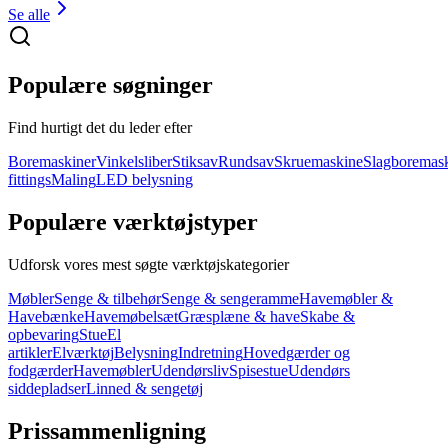
Se alle
Populære søgninger
Find hurtigt det du leder efter
Boremaskiner
Vinkelsliber
Stiksav
Rundsav
Skruemaskine
Slagboremas
fittings
Maling
LED belysning
Populære værktøjstyper
Udforsk vores mest søgte værktøjskategorier
Møbler
Senge & tilbehør
Senge & sengeramme
Havemøbler &
Havebænke
Havemøbelsæt
Græsplæne & have
Skabe &
opbevaring
Stue
El
artikler
Elværktøj
Belysning
Indretning
Hovedgærder og
fodgærder
Havemøbler
Udendørsliv
Spisestue
Udendørs
siddepladser
Linned & sengetøj
Prissammenligning