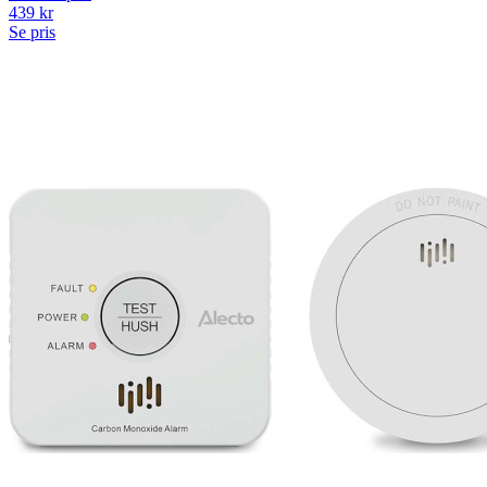
439
kr
Se pris