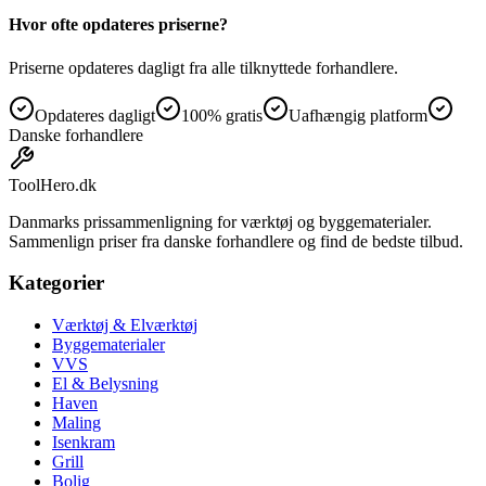
Hvor ofte opdateres priserne?
Priserne opdateres dagligt fra alle tilknyttede forhandlere.
Opdateres dagligt
100% gratis
Uafhængig platform
Danske forhandlere
ToolHero
.dk
Danmarks prissammenligning for værktøj og byggematerialer.
Sammenlign priser fra danske forhandlere og find de bedste tilbud.
Kategorier
Værktøj & Elværktøj
Byggematerialer
VVS
El & Belysning
Haven
Maling
Isenkram
Grill
Bolig