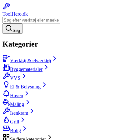
ToolHero
.dk
Søg
Kategorier
Værktøj & elværktøj
Byggematerialer
VVS
El & Belysning
Haven
Maling
Isenkram
Grill
Bolig
Se flere kategorier