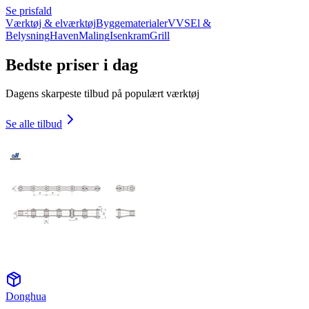
Se prisfald
Værktøj & elværktøj
Byggematerialer
VVS
El &
Belysning
Haven
Maling
Isenkram
Grill
Bedste priser i dag
Dagens skarpeste tilbud på populært værktøj
Se alle tilbud
Donghua