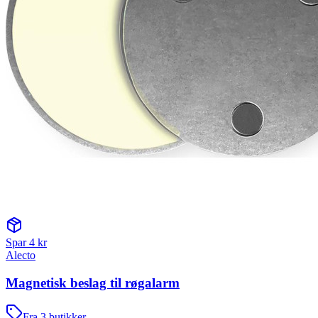
Spar
4
kr
Alecto
Magnetisk beslag til røgalarm
Fra
3
butikker