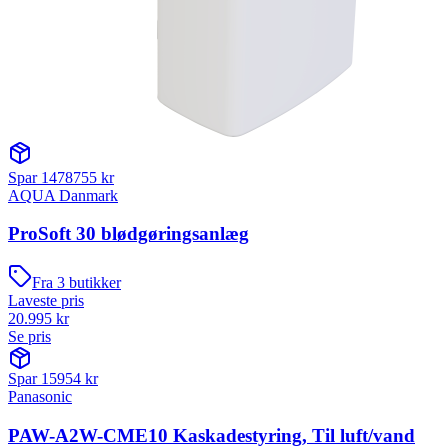
Spar
1478755
kr
AQUA Danmark
ProSoft 30 blødgøringsanlæg
Fra
3
butikker
Laveste pris
20.995
kr
Se pris
Spar
15954
kr
Panasonic
PAW-A2W-CME10 Kaskadestyring, Til luft/vand