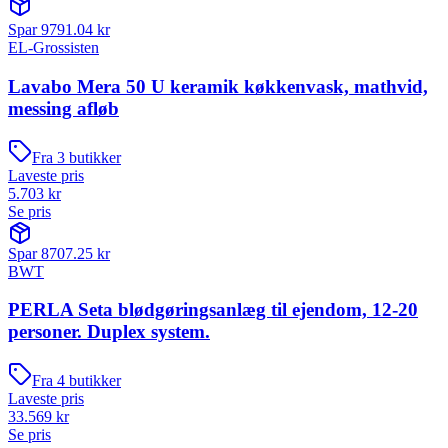
Spar
9791.04
kr
EL-Grossisten
Lavabo Mera 50 U keramik køkkenvask, mathvid,
messing afløb
Fra
3
butikker
Laveste pris
5.703
kr
Se pris
Spar
8707.25
kr
BWT
PERLA Seta blødgøringsanlæg til ejendom, 12-20
personer. Duplex system.
Fra
4
butikker
Laveste pris
33.569
kr
Se pris