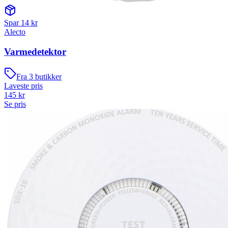
Spar
14
kr
Alecto
Varmedetektor
Fra
3
butikker
Laveste pris
145
kr
Se pris