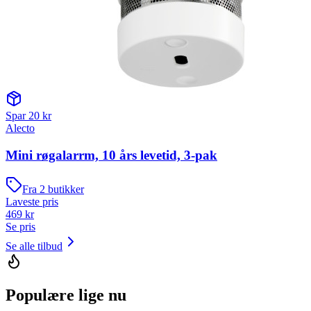
Spar
20
kr
Alecto
Mini røgalarrm, 10 års levetid, 3-pak
Fra
2
butikker
Laveste pris
469
kr
Se pris
Se alle tilbud
Populære lige nu