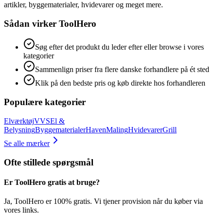
artikler, byggematerialer, hvidevarer og meget mere.
Sådan virker ToolHero
Søg efter det produkt du leder efter eller browse i vores
kategorier
Sammenlign priser fra flere danske forhandlere på ét sted
Klik på den bedste pris og køb direkte hos forhandleren
Populære kategorier
Elværktøj
VVS
El &
Belysning
Byggematerialer
Haven
Maling
Hvidevarer
Grill
Se alle mærker
Ofte stillede spørgsmål
Er ToolHero gratis at bruge?
Ja, ToolHero er 100% gratis. Vi tjener provision når du køber via
vores links.