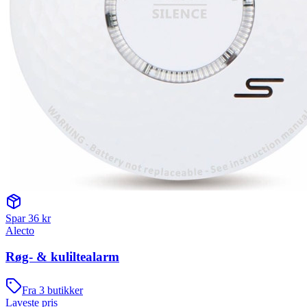
Spar
36
kr
Alecto
Røg- & kuliltealarm
Fra
3
butikker
Laveste pris