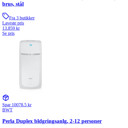
brus, stål
Fra
3
butikker
Laveste pris
13.859
kr
Se pris
Spar
10078.5
kr
BWT
Perla Duplex bldgringsanlg, 2-12 personer