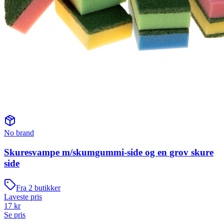
No brand
Skuresvampe m/skumgummi-side og en grov skure
side
Fra
2
butikker
Laveste pris
17
kr
Se pris