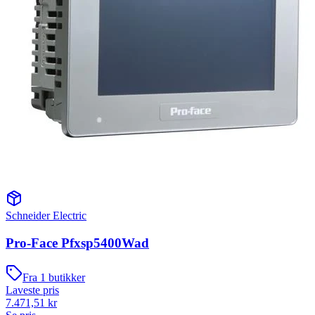
Schneider Electric
Pro-Face Pfxsp5400Wad
Fra
1
butikker
Laveste pris
7.471,51
kr