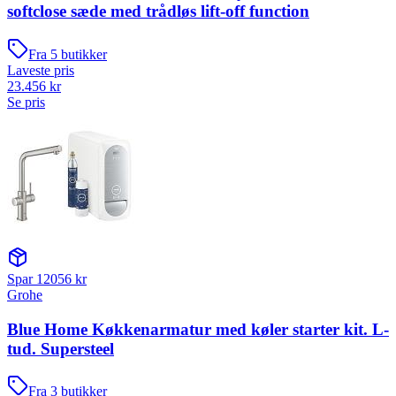
softclose sæde med trådløs lift-off function
Fra
5
butikker
Laveste pris
23.456
kr
Se pris
Spar
12056
kr
Grohe
Blue Home Køkkenarmatur med køler starter kit. L-
tud. Supersteel
Fra
3
butikker