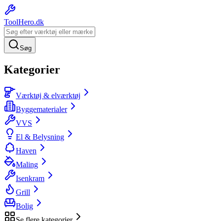
ToolHero
.dk
Søg
Kategorier
Værktøj & elværktøj
Byggematerialer
VVS
El & Belysning
Haven
Maling
Isenkram
Grill
Bolig
Se flere kategorier