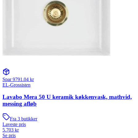
Spar
9791.04
kr
EL-Grossisten
Lavabo Mera 50 U keramik køkkenvask, mathvid,
messing afløb
Fra
3
butikker
Laveste pris
5.703
kr
Se pris