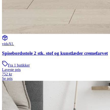
vidaXL
Spisebordsstole 2 stk. stof og kunstlæder cremefarvet
Fra
1
butikker
Laveste pris
752
kr
Se pris