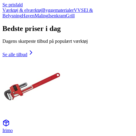
Se prisfald
Værktøj & elværktøj
Byggematerialer
VVS
El &
Belysning
Haven
Maling
Isenkram
Grill
Bedste priser i dag
Dagens skarpeste tilbud på populært værktøj
Se alle tilbud
Irimo