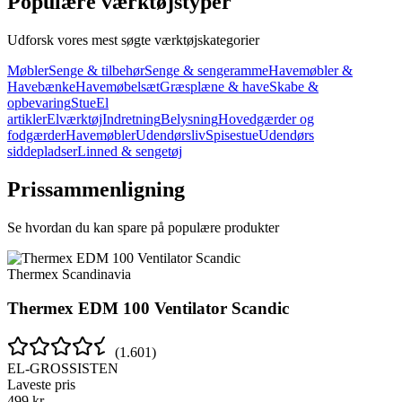
Populære værktøjstyper
Udforsk vores mest søgte værktøjskategorier
Møbler
Senge & tilbehør
Senge & sengeramme
Havemøbler &
Havebænke
Havemøbelsæt
Græsplæne & have
Skabe &
opbevaring
Stue
El
artikler
Elværktøj
Indretning
Belysning
Hovedgærder og
fodgærder
Havemøbler
Udendørsliv
Spisestue
Udendørs
siddepladser
Linned & sengetøj
Prissammenligning
Se hvordan du kan spare på populære produkter
Thermex Scandinavia
Thermex EDM 100 Ventilator Scandic
(
1.601
)
EL-GROSSISTEN
Laveste pris
499
kr