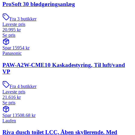
ProSoft 30 blødgøringsanlæg
Fra
3
butikker
Laveste pris
20.995
kr
Se pris
Spar
15954
kr
Panasonic
PAW-A2W-CME10 Kaskadestyring, Til luft/vand
VP
Fra
4
butikker
Laveste pris
21.616
kr
Se pris
Spar
13508.68
kr
Laufen
Riva dusch toilet LCC, Åben skyllerende. Med