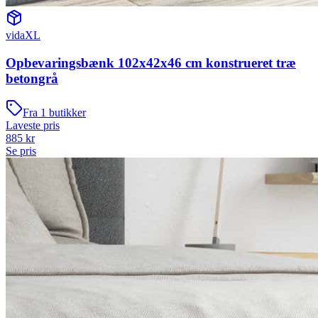
vidaXL
Opbevaringsbænk 102x42x46 cm konstrueret træ
betongrå
Fra
1
butikker
Laveste pris
885
kr
Se pris