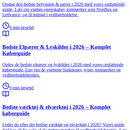
Opdag den bedste belysning & pærer i 2026 med vores omfattende
guide. Lær om vigtige egenskaber, topmærker som Nordlux og
Ledvance, og få indsigt i vedligeholdelse.
9
min læsetid
Bedste Elpærer & Lyskilder i 2026 – Komplet
Køberguide
Oplev de bedste elpærer og lyskilder i 2026 med vores omfattende
køberguide. Lær om de vigtigste funktioner, typer, topmærker og
vedligeholdelsestips.
9
min læsetid
Bedste værktøj & elværktøj i 2026 – Komplet
køberguide
Leder du efter det bedste værktøj og elværktøj i 2026? Vores guide
dækker alt fra valg af de rigtige mærker til vedligeholdelsestips. Læs