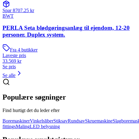
Spar
8707.25
kr
BWT
PERLA Seta blødgøringsanlæg til ejendom, 12-20
personer. Duplex system.
Fra
4
butikker
Laveste pris
33.569
kr
Se pris
Se alle
Populære søgninger
Find hurtigt det du leder efter
Boremaskiner
Vinkelsliber
Stiksav
Rundsav
Skruemaskine
Slagboremas
fittings
Maling
LED belysning