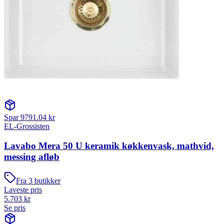
Spar
9791.04
kr
EL-Grossisten
Lavabo Mera 50 U keramik køkkenvask, mathvid,
messing afløb
Fra
3
butikker
Laveste pris
5.703
kr
Se pris