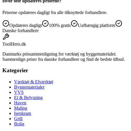
Hvor ofte opdateres priserne?
Priserne opdateres dagligt fra alle tilknyttede forhandlere.
Opdateres dagligt
100% gratis
Uafhængig platform
Danske forhandlere
ToolHero
.dk
Danmarks prissammenligning for værktøj og byggematerialer.
Sammenlign priser fra danske forhandlere og find de bedste tilbud.
Kategorier
Værktøj & Elværktøj
Byggematerialer
VVS
El & Belysning
Haven
Maling
Isenkram
Grill
Bolig