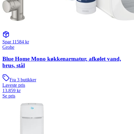
Spar
11584
kr
Grohe
Blue Home Mono køkkenarmatur, afkølet vand,
brus, stål
Fra
3
butikker
Laveste pris
13.859
kr
Se pris