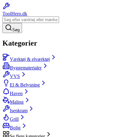
ToolHero
.dk
Søg
Kategorier
Værktøj & elværktøj
Byggematerialer
VVS
El & Belysning
Haven
Maling
Isenkram
Grill
Bolig
Se flere kategorier