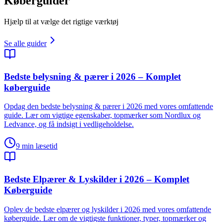
Køberguider
Hjælp til at vælge det rigtige værktøj
Se alle guider
Bedste belysning & pærer i 2026 – Komplet
køberguide
Opdag den bedste belysning & pærer i 2026 med vores omfattende
guide. Lær om vigtige egenskaber, topmærker som Nordlux og
Ledvance, og få indsigt i vedligeholdelse.
9
min læsetid
Bedste Elpærer & Lyskilder i 2026 – Komplet
Køberguide
Oplev de bedste elpærer og lyskilder i 2026 med vores omfattende
køberguide. Lær om de vigtigste funktioner, typer, topmærker og