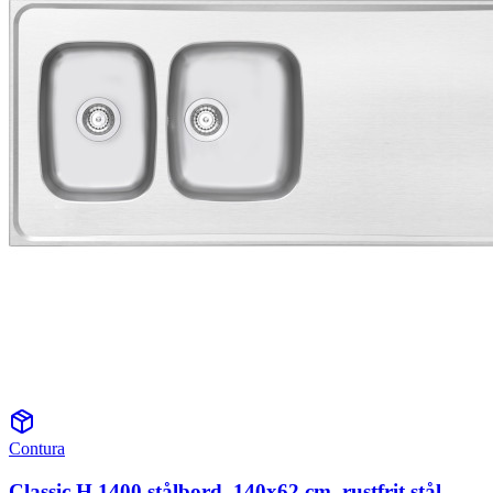
Contura
Classic H 1400 stålbord, 140x62 cm, rustfrit stål