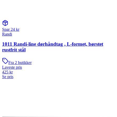
Spar
24
kr
Randi
1011 Randi-line dørhåndtag , L-formet, børstet
rustfrit stål
Fra
2
butikker
Laveste pris
425
kr
Se pris