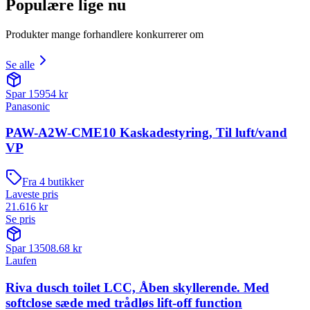
Populære lige nu
Produkter mange forhandlere konkurrerer om
Se alle
Spar
15954
kr
Panasonic
PAW-A2W-CME10 Kaskadestyring, Til luft/vand
VP
Fra
4
butikker
Laveste pris
21.616
kr
Se pris
Spar
13508.68
kr
Laufen
Riva dusch toilet LCC, Åben skyllerende. Med
softclose sæde med trådløs lift-off function