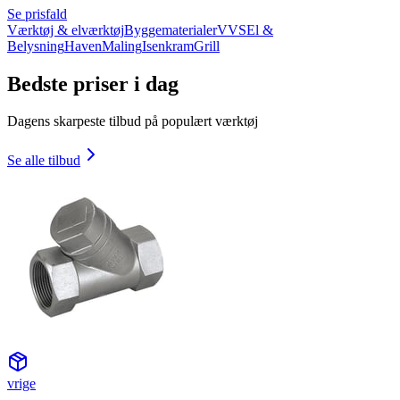
Se prisfald
Værktøj & elværktøj
Byggematerialer
VVS
El &
Belysning
Haven
Maling
Isenkram
Grill
Bedste priser i dag
Dagens skarpeste tilbud på populært værktøj
Se alle tilbud
vrige