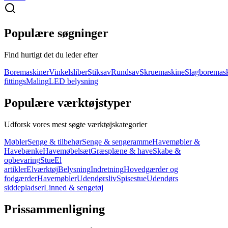
Populære søgninger
Find hurtigt det du leder efter
Boremaskiner
Vinkelsliber
Stiksav
Rundsav
Skruemaskine
Slagboremas
fittings
Maling
LED belysning
Populære værktøjstyper
Udforsk vores mest søgte værktøjskategorier
Møbler
Senge & tilbehør
Senge & sengeramme
Havemøbler &
Havebænke
Havemøbelsæt
Græsplæne & have
Skabe &
opbevaring
Stue
El
artikler
Elværktøj
Belysning
Indretning
Hovedgærder og
fodgærder
Havemøbler
Udendørsliv
Spisestue
Udendørs
siddepladser
Linned & sengetøj
Prissammenligning