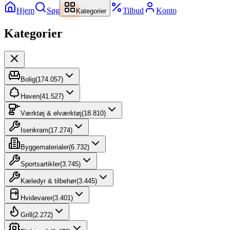
Hjem
Søg
Tilbud
Konto
Kategorier
Kategorier
Bolig
(
174.057
)
Haven
(
41.527
)
Værktøj & elværktøj
(
18.810
)
Isenkram
(
17.274
)
Byggematerialer
(
6.732
)
Sportsartikler
(
3.745
)
Kæledyr & tilbehør
(
3.445
)
Hvidevarer
(
3.401
)
Grill
(
2.272
)