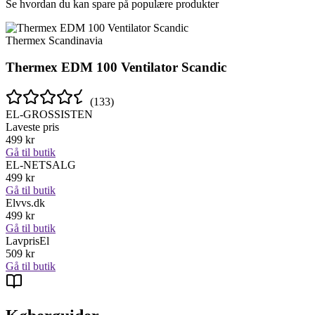
Se hvordan du kan spare på populære produkter
Thermex Scandinavia
Thermex EDM 100 Ventilator Scandic
(
133
)
EL-GROSSISTEN
Laveste pris
499
kr
Gå til butik
EL-NETSALG
499
kr
Gå til butik
Elvvs.dk
499
kr
Gå til butik
LavprisEl
509
kr
Gå til butik