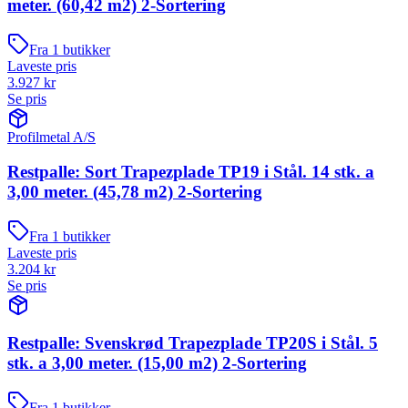
meter. (60,42 m2) 2-Sortering
Fra
1
butikker
Laveste pris
3.927
kr
Se pris
Profilmetal A/S
Restpalle: Sort Trapezplade TP19 i Stål. 14 stk. a
3,00 meter. (45,78 m2) 2-Sortering
Fra
1
butikker
Laveste pris
3.204
kr
Se pris
Restpalle: Svenskrød Trapezplade TP20S i Stål. 5
stk. a 3,00 meter. (15,00 m2) 2-Sortering
Fra
1
butikker