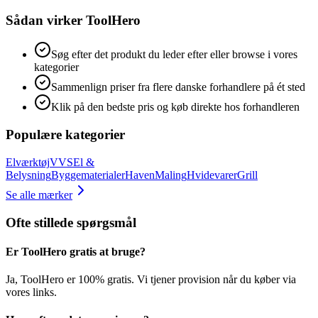
Sådan virker ToolHero
Søg efter det produkt du leder efter eller browse i vores
kategorier
Sammenlign priser fra flere danske forhandlere på ét sted
Klik på den bedste pris og køb direkte hos forhandleren
Populære kategorier
Elværktøj
VVS
El &
Belysning
Byggematerialer
Haven
Maling
Hvidevarer
Grill
Se alle mærker
Ofte stillede spørgsmål
Er ToolHero gratis at bruge?
Ja, ToolHero er 100% gratis. Vi tjener provision når du køber via
vores links.