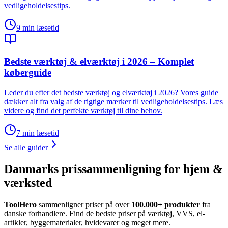
vedligeholdelsestips.
9
min læsetid
Bedste værktøj & elværktøj i 2026 – Komplet
køberguide
Leder du efter det bedste værktøj og elværktøj i 2026? Vores guide
dækker alt fra valg af de rigtige mærker til vedligeholdelsestips. Læs
videre og find det perfekte værktøj til dine behov.
7
min læsetid
Se alle guider
Danmarks prissammenligning for hjem &
værksted
ToolHero
sammenligner priser på over
100.000+ produkter
fra
danske forhandlere. Find de bedste priser på værktøj, VVS, el-
artikler, byggematerialer, hvidevarer og meget mere.