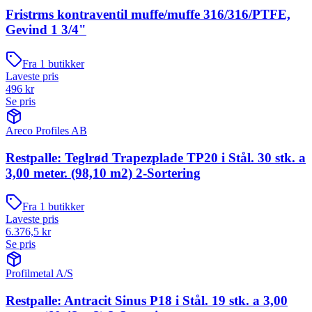
Fristrms kontraventil muffe/muffe 316/316/PTFE,
Gevind 1 3/4"
Fra
1
butikker
Laveste pris
496
kr
Se pris
Areco Profiles AB
Restpalle: Teglrød Trapezplade TP20 i Stål. 30 stk. a
3,00 meter. (98,10 m2) 2-Sortering
Fra
1
butikker
Laveste pris
6.376,5
kr
Se pris
Profilmetal A/S
Restpalle: Antracit Sinus P18 i Stål. 19 stk. a 3,00