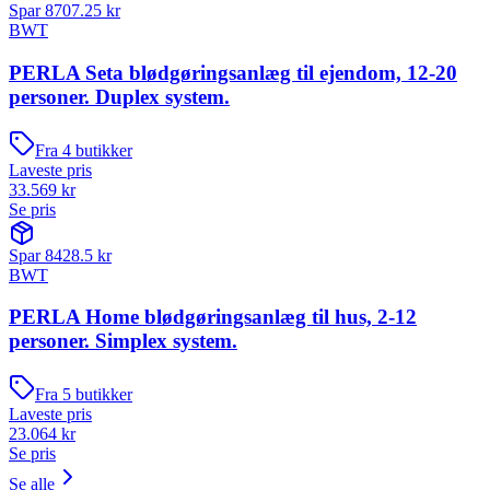
Spar
8707.25
kr
BWT
PERLA Seta blødgøringsanlæg til ejendom, 12-20
personer. Duplex system.
Fra
4
butikker
Laveste pris
33.569
kr
Se pris
Spar
8428.5
kr
BWT
PERLA Home blødgøringsanlæg til hus, 2-12
personer. Simplex system.
Fra
5
butikker
Laveste pris
23.064
kr
Se pris
Se alle