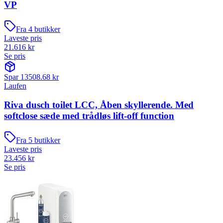
VP
Fra
4
butikker
Laveste pris
21.616
kr
Se pris
Spar
13508.68
kr
Laufen
Riva dusch toilet LCC, Åben skyllerende. Med
softclose sæde med trådløs lift-off function
Fra
5
butikker
Laveste pris
23.456
kr
Se pris