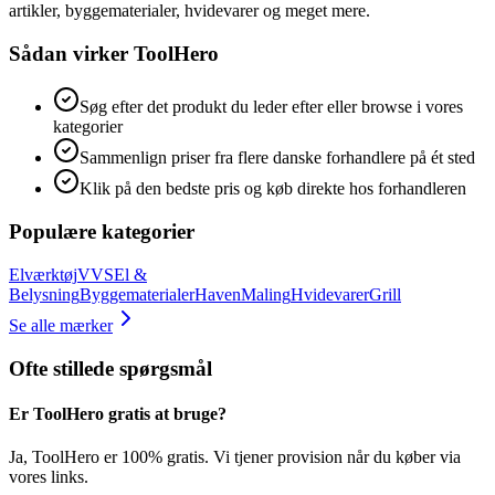
artikler, byggematerialer, hvidevarer og meget mere.
Sådan virker ToolHero
Søg efter det produkt du leder efter eller browse i vores
kategorier
Sammenlign priser fra flere danske forhandlere på ét sted
Klik på den bedste pris og køb direkte hos forhandleren
Populære kategorier
Elværktøj
VVS
El &
Belysning
Byggematerialer
Haven
Maling
Hvidevarer
Grill
Se alle mærker
Ofte stillede spørgsmål
Er ToolHero gratis at bruge?
Ja, ToolHero er 100% gratis. Vi tjener provision når du køber via
vores links.