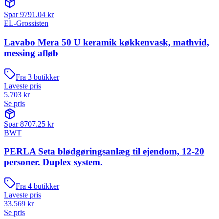
Spar
9791.04
kr
EL-Grossisten
Lavabo Mera 50 U keramik køkkenvask, mathvid,
messing afløb
Fra
3
butikker
Laveste pris
5.703
kr
Se pris
Spar
8707.25
kr
BWT
PERLA Seta blødgøringsanlæg til ejendom, 12-20
personer. Duplex system.
Fra
4
butikker
Laveste pris
33.569
kr
Se pris