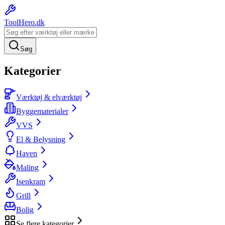
ToolHero
.dk
Søg
Kategorier
Værktøj & elværktøj
Byggematerialer
VVS
El & Belysning
Haven
Maling
Isenkram
Grill
Bolig
Se flere kategorier