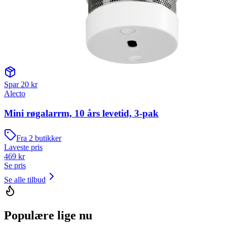
Spar
20
kr
Alecto
Mini røgalarrm, 10 års levetid, 3-pak
Fra
2
butikker
Laveste pris
469
kr
Se pris
Se alle tilbud
Populære lige nu