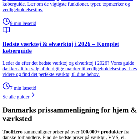
køberguide. Lær om de vigtigste funktioner, typer, topmærker og
vedligeholdelsestips.
9
min læsetid
Bedste værktøj & elværktøj i 2026 – Komplet
køberguide
Leder du efter det bedste værktøj og elværktøj i 2026? Vores guide
dækker alt fra valg af de rigtige mærker til vedligeholdelsestips. Læs
videre og find det perfekte værktøj til dine behov.
7
min læsetid
Se alle guider
Danmarks prissammenligning for hjem &
værksted
ToolHero
sammenligner priser på over
100.000+ produkter
fra
danske forhandlere. Find de bedste priser på værktøj, VVS, el-