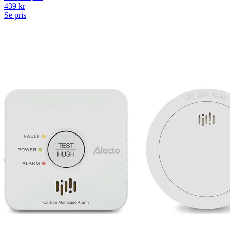
439
kr
Se pris