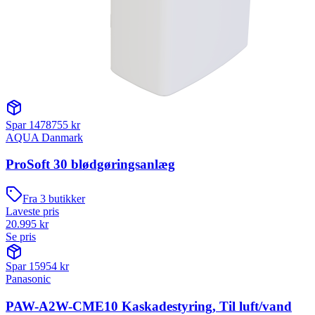
Spar
1478755
kr
AQUA Danmark
ProSoft 30 blødgøringsanlæg
Fra
3
butikker
Laveste pris
20.995
kr
Se pris
Spar
15954
kr
Panasonic
PAW-A2W-CME10 Kaskadestyring, Til luft/vand