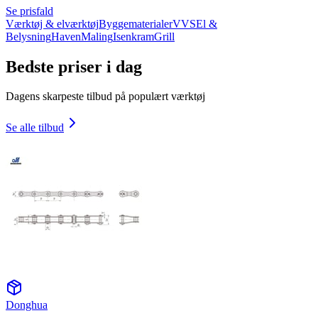
Se prisfald
Værktøj & elværktøj
Byggematerialer
VVS
El &
Belysning
Haven
Maling
Isenkram
Grill
Bedste priser i dag
Dagens skarpeste tilbud på populært værktøj
Se alle tilbud
Donghua