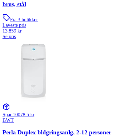
brus, stål
Fra
3
butikker
Laveste pris
13.859
kr
Se pris
Spar
10078.5
kr
BWT
Perla Duplex bldgringsanlg, 2-12 personer