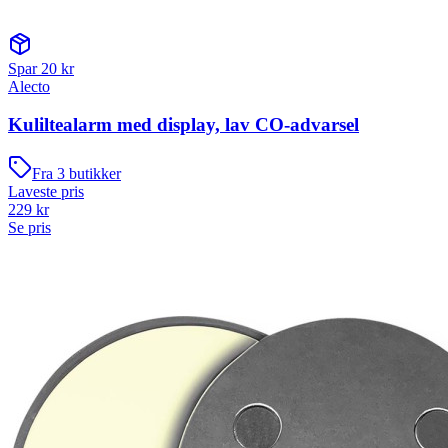
Spar
20
kr
Alecto
Kuliltealarm med display, lav CO-advarsel
Fra
3
butikker
Laveste pris
229
kr
Se pris