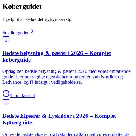
Køberguider
Hjælp til at vælge det rigtige værktøj
Se alle guider
Bedste belysning & pærer i 2026 – Komplet
køberguide
Opdag den bedste belysning & pærer i 2026 med vores omfattende
guide. Lær om vigtige egenskaber, topmærker som Nordlux og
Ledvance, og få indsigt i vedligeholdelse.
9
min læsetid
Bedste Elpærer & Lyskilder i 2026 – Komplet
Køberguide
Oplev de bedste elpærer og lyskilder i 2026 med vores omfattende