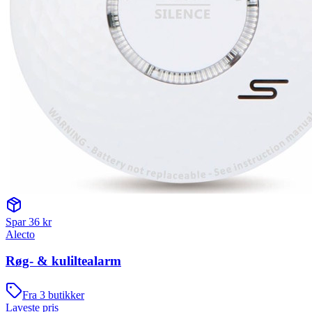
Spar
36
kr
Alecto
Røg- & kuliltealarm
Fra
3
butikker
Laveste pris