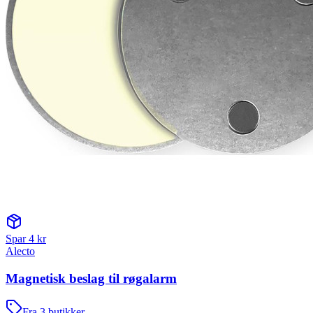
Spar
4
kr
Alecto
Magnetisk beslag til røgalarm
Fra
3
butikker