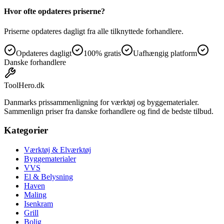
Hvor ofte opdateres priserne?
Priserne opdateres dagligt fra alle tilknyttede forhandlere.
Opdateres dagligt
100% gratis
Uafhængig platform
Danske forhandlere
ToolHero
.dk
Danmarks prissammenligning for værktøj og byggematerialer.
Sammenlign priser fra danske forhandlere og find de bedste tilbud.
Kategorier
Værktøj & Elværktøj
Byggematerialer
VVS
El & Belysning
Haven
Maling
Isenkram
Grill
Bolig