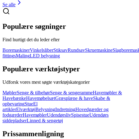
Se alle
Populære søgninger
Find hurtigt det du leder efter
Boremaskiner
Vinkelsliber
Stiksav
Rundsav
Skruemaskine
Slagboremas
fittings
Maling
LED belysning
Populære værktøjstyper
Udforsk vores mest søgte værktøjskategorier
Møbler
Senge & tilbehør
Senge & sengeramme
Havemøbler &
Havebænke
Havemøbelsæt
Græsplæne & have
Skabe &
opbevaring
Stue
El
artikler
Elværktøj
Belysning
Indretning
Hovedgærder og
fodgærder
Havemøbler
Udendørsliv
Spisestue
Udendørs
siddepladser
Linned & sengetøj
Prissammenligning