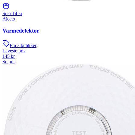
Spar
14
kr
Alecto
Varmedetektor
Fra
3
butikker
Laveste pris
145
kr
Se pris