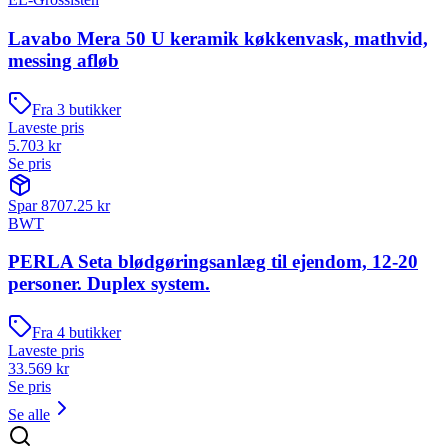
Lavabo Mera 50 U keramik køkkenvask, mathvid,
messing afløb
Fra
3
butikker
Laveste pris
5.703
kr
Se pris
Spar
8707.25
kr
BWT
PERLA Seta blødgøringsanlæg til ejendom, 12-20
personer. Duplex system.
Fra
4
butikker
Laveste pris
33.569
kr
Se pris
Se alle