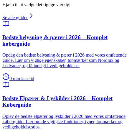
Hjælp til at vælge det rigtige værktøj
Se alle guider
Bedste belysning & pærer i 2026 – Komplet
køberguide
Opdag den bedste belysning & pærer i 2026 med vores omfattende
guide. Lær om vigtige egenskaber, topmærker som Nordlux og
Ledvance, og få indsigt i vedligeholdelse.
9
min læsetid
Bedste Elpærer & Lyskilder i 2026 – Komplet
Køberguide
Oplev de bedste elpærer og lyskilder i 2026 med vores omfattende
køberguide. Lær om de vigtigste funktioner, typer, topmærker og
vedligeholdelsestips.