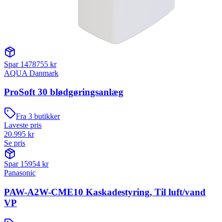
Spar
1478755
kr
AQUA Danmark
ProSoft 30 blødgøringsanlæg
Fra
3
butikker
Laveste pris
20.995
kr
Se pris
Spar
15954
kr
Panasonic
PAW-A2W-CME10 Kaskadestyring, Til luft/vand
VP