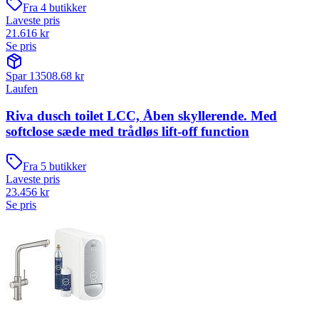
Fra
4
butikker
Laveste pris
21.616
kr
Se pris
Spar
13508.68
kr
Laufen
Riva dusch toilet LCC, Åben skyllerende. Med
softclose sæde med trådløs lift-off function
Fra
5
butikker
Laveste pris
23.456
kr
Se pris