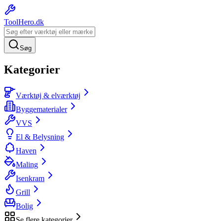
ToolHero
.dk
Søg
Kategorier
Værktøj & elværktøj
Byggematerialer
VVS
El & Belysning
Haven
Maling
Isenkram
Grill
Bolig
Se flere kategorier