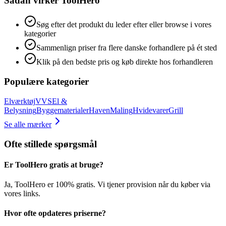
Sådan virker ToolHero
Søg efter det produkt du leder efter eller browse i vores
kategorier
Sammenlign priser fra flere danske forhandlere på ét sted
Klik på den bedste pris og køb direkte hos forhandleren
Populære kategorier
Elværktøj
VVS
El &
Belysning
Byggematerialer
Haven
Maling
Hvidevarer
Grill
Se alle mærker
Ofte stillede spørgsmål
Er ToolHero gratis at bruge?
Ja, ToolHero er 100% gratis. Vi tjener provision når du køber via
vores links.
Hvor ofte opdateres priserne?