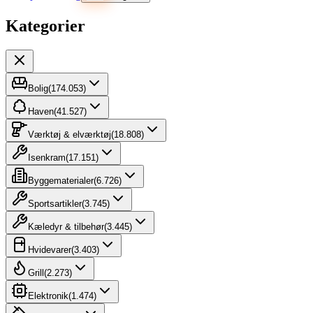
Kategorier
Bolig
(
174.053
)
Haven
(
41.527
)
Værktøj & elværktøj
(
18.808
)
Isenkram
(
17.151
)
Byggematerialer
(
6.726
)
Sportsartikler
(
3.745
)
Kæledyr & tilbehør
(
3.445
)
Hvidevarer
(
3.403
)
Grill
(
2.273
)
Elektronik
(
1.474
)