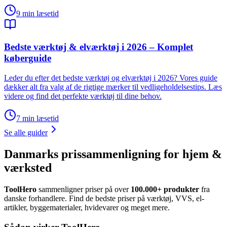
9
min læsetid
Bedste værktøj & elværktøj i 2026 – Komplet
køberguide
Leder du efter det bedste værktøj og elværktøj i 2026? Vores guide
dækker alt fra valg af de rigtige mærker til vedligeholdelsestips. Læs
videre og find det perfekte værktøj til dine behov.
7
min læsetid
Se alle guider
Danmarks prissammenligning for hjem &
værksted
ToolHero
sammenligner priser på over
100.000+ produkter
fra
danske forhandlere. Find de bedste priser på værktøj, VVS, el-
artikler, byggematerialer, hvidevarer og meget mere.