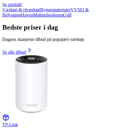
Se prisfald
Værktøj & elværktøj
Byggematerialer
VVS
El &
Belysning
Haven
Maling
Isenkram
Grill
Bedste priser i dag
Dagens skarpeste tilbud på populært værktøj
Se alle tilbud
TP-Link