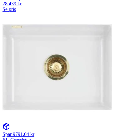
28.439
kr
Se pris
Spar
9791.04
kr
EL-Grossisten