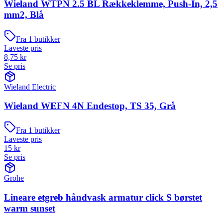
Wieland WTPN 2.5 BL Rækkeklemme, Push-In, 2,5
mm2, Blå
Fra
1
butikker
Laveste pris
8,75
kr
Se pris
Wieland Electric
Wieland WEFN 4N Endestop, TS 35, Grå
Fra
1
butikker
Laveste pris
15
kr
Se pris
Grohe
Lineare etgreb håndvask armatur click S børstet
warm sunset