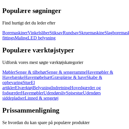
Populære søgninger
Find hurtigt det du leder efter
Boremaskiner
Vinkelsliber
Stiksav
Rundsav
Skruemaskine
Slagboremas
fittings
Maling
LED belysning
Populære værktøjstyper
Udforsk vores mest søgte værktøjskategorier
Møbler
Senge & tilbehør
Senge & sengeramme
Havemøbler &
Havebænke
Havemøbelsæt
Græsplæne & have
Skabe &
opbevaring
Stue
El
artikler
Elværktøj
Belysning
Indretning
Hovedgærder og
fodgærder
Havemøbler
Udendørsliv
Spisestue
Udendørs
siddepladser
Linned & sengetøj
Prissammenligning
Se hvordan du kan spare på populære produkter