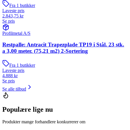
Fra
1
butikker
Laveste pris
2.843,75
kr
Se pris
Profilmetal A/S
Restpalle: Antracit Trapezplade TP19 i Stål. 23 stk.
a 3,00 meter. (75,21 m2) 2-Sortering
Fra
1
butikker
Laveste pris
4.888
kr
Se pris
Se alle tilbud
Populære lige nu
Produkter mange forhandlere konkurrerer om