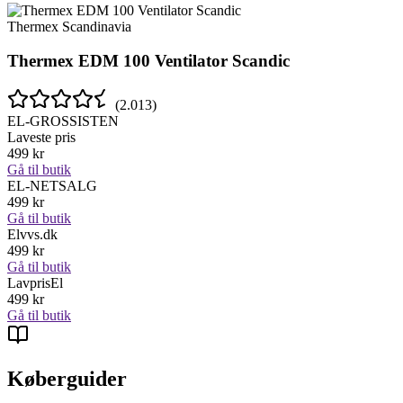
Thermex Scandinavia
Thermex EDM 100 Ventilator Scandic
(
2.013
)
EL-GROSSISTEN
Laveste pris
499
kr
Gå til butik
EL-NETSALG
499
kr
Gå til butik
Elvvs.dk
499
kr
Gå til butik
LavprisEl
499
kr
Gå til butik
Køberguider