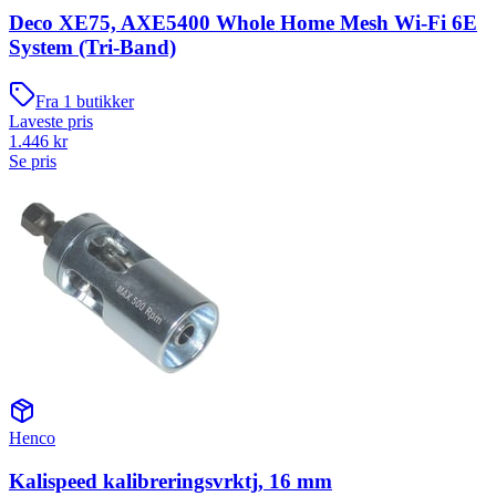
Deco XE75, AXE5400 Whole Home Mesh Wi-Fi 6E
System (Tri-Band)
Fra
1
butikker
Laveste pris
1.446
kr
Se pris
Henco
Kalispeed kalibreringsvrktj, 16 mm