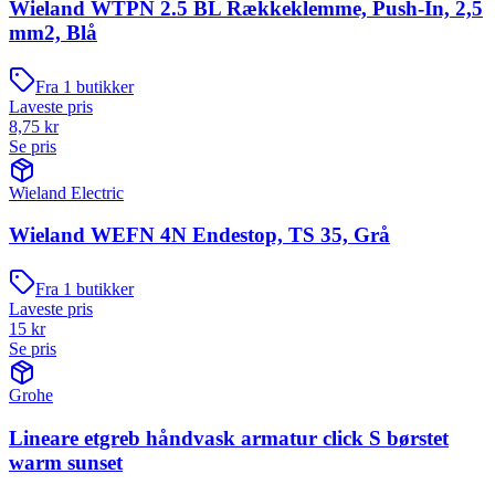
Wieland WTPN 2.5 BL Rækkeklemme, Push-In, 2,5
mm2, Blå
Fra
1
butikker
Laveste pris
8,75
kr
Se pris
Wieland Electric
Wieland WEFN 4N Endestop, TS 35, Grå
Fra
1
butikker
Laveste pris
15
kr
Se pris
Grohe
Lineare etgreb håndvask armatur click S børstet
warm sunset