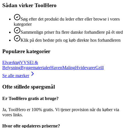
Sådan virker ToolHero
Søg efter det produkt du leder efter eller browse i vores
kategorier
Sammenlign priser fra flere danske forhandlere på ét sted
Klik på den bedste pris og køb direkte hos forhandleren
Populære kategorier
Elværktøj
VVS
El &
Belysning
Byggematerialer
Haven
Maling
Hvidevarer
Grill
Se alle mærker
Ofte stillede spørgsmål
Er ToolHero gratis at bruge?
Ja, ToolHero er 100% gratis. Vi tjener provision når du køber via
vores links.
Hvor ofte opdateres priserne?