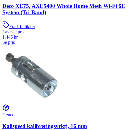
Deco XE75, AXE5400 Whole Home Mesh Wi-Fi 6E
System (Tri-Band)
Fra
1
butikker
Laveste pris
1.446
kr
Se pris
Henco
Kalispeed kalibreringsvrktj, 16 mm