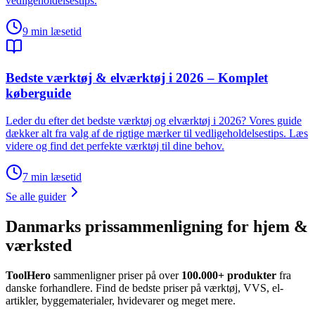
vedligeholdelsestips.
9
min læsetid
Bedste værktøj & elværktøj i 2026 – Komplet
køberguide
Leder du efter det bedste værktøj og elværktøj i 2026? Vores guide
dækker alt fra valg af de rigtige mærker til vedligeholdelsestips. Læs
videre og find det perfekte værktøj til dine behov.
7
min læsetid
Se alle guider
Danmarks prissammenligning for hjem &
værksted
ToolHero
sammenligner priser på over
100.000+ produkter
fra
danske forhandlere. Find de bedste priser på værktøj, VVS, el-
artikler, byggematerialer, hvidevarer og meget mere.