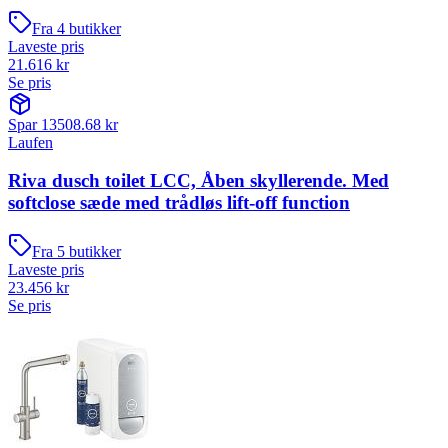
Fra
4
butikker
Laveste pris
21.616
kr
Se pris
Spar
13508.68
kr
Laufen
Riva dusch toilet LCC, Åben skyllerende. Med
softclose sæde med trådløs lift-off function
Fra
5
butikker
Laveste pris
23.456
kr
Se pris