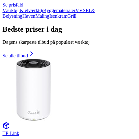
Se prisfald
Værktøj & elværktøj
Byggematerialer
VVS
El &
Belysning
Haven
Maling
Isenkram
Grill
Bedste priser i dag
Dagens skarpeste tilbud på populært værktøj
Se alle tilbud
TP-Link