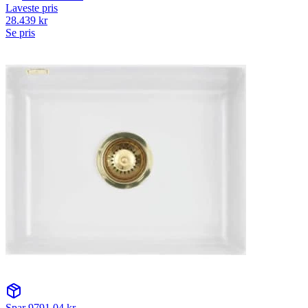
Laveste pris
28.439
kr
Se pris
Spar
9791.04
kr