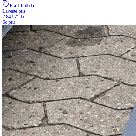
Fra
1
butikker
Laveste pris
2.843,75
kr
Se pris