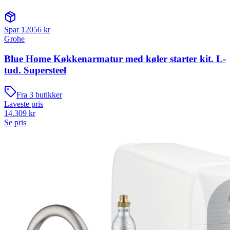
Spar
12056
kr
Grohe
Blue Home Køkkenarmatur med køler starter kit. L-
tud. Supersteel
Fra
3
butikker
Laveste pris
14.309
kr
Se pris