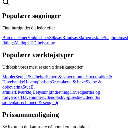
Populære søgninger
Find hurtigt det du leder efter
Boremaskiner
Vinkelsliber
Stiksav
Rundsav
Skruemaskine
Slagboremas
fittings
Maling
LED belysning
Populære værktøjstyper
Udforsk vores mest søgte værktøjskategorier
Møbler
Senge & tilbehør
Senge & sengeramme
Havemøbler &
Havebænke
Havemøbelsæt
Græsplæne & have
Skabe &
opbevaring
Stue
El
artikler
Elværktøj
Belysning
Indretning
Hovedgærder og
fodgærder
Havemøbler
Udendørsliv
Spisestue
Udendørs
siddepladser
Linned & sengetøj
Prissammenligning
Se hvordan du kan spare på populære produkter