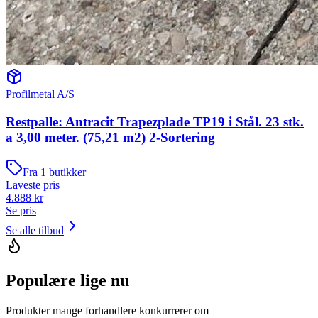
Profilmetal A/S
Restpalle: Antracit Trapezplade TP19 i Stål. 23 stk.
a 3,00 meter. (75,21 m2) 2-Sortering
Fra
1
butikker
Laveste pris
4.888
kr
Se pris
Se alle tilbud
Populære lige nu
Produkter mange forhandlere konkurrerer om