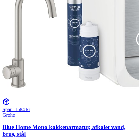
Spar
11584
kr
Grohe
Blue Home Mono køkkenarmatur, afkølet vand,
brus, stål