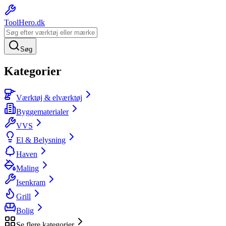
ToolHero
.dk
Søg
Kategorier
Værktøj & elværktøj
Byggematerialer
VVS
El & Belysning
Haven
Maling
Isenkram
Grill
Bolig
Se flere kategorier