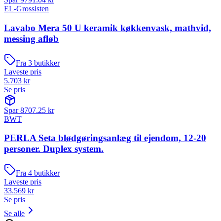
EL-Grossisten
Lavabo Mera 50 U keramik køkkenvask, mathvid,
messing afløb
Fra
3
butikker
Laveste pris
5.703
kr
Se pris
Spar
8707.25
kr
BWT
PERLA Seta blødgøringsanlæg til ejendom, 12-20
personer. Duplex system.
Fra
4
butikker
Laveste pris
33.569
kr
Se pris
Se alle