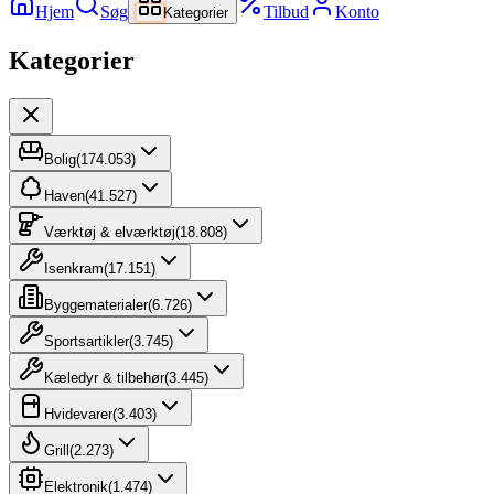
Hjem
Søg
Tilbud
Konto
Kategorier
Kategorier
Bolig
(
174.053
)
Haven
(
41.527
)
Værktøj & elværktøj
(
18.808
)
Isenkram
(
17.151
)
Byggematerialer
(
6.726
)
Sportsartikler
(
3.745
)
Kæledyr & tilbehør
(
3.445
)
Hvidevarer
(
3.403
)
Grill
(
2.273
)
Elektronik
(
1.474
)