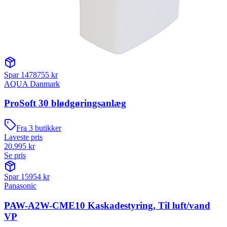
Spar
1478755
kr
AQUA Danmark
ProSoft 30 blødgøringsanlæg
Fra
3
butikker
Laveste pris
20.995
kr
Se pris
Spar
15954
kr
Panasonic
PAW-A2W-CME10 Kaskadestyring, Til luft/vand
VP