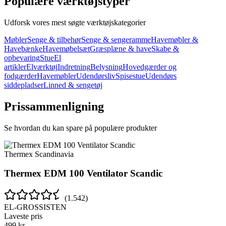
Populære værktøjstyper
Udforsk vores mest søgte værktøjskategorier
Møbler
Senge & tilbehør
Senge & sengeramme
Havemøbler &
Havebænke
Havemøbelsæt
Græsplæne & have
Skabe &
opbevaring
Stue
El
artikler
Elværktøj
Indretning
Belysning
Hovedgærder og
fodgærder
Havemøbler
Udendørsliv
Spisestue
Udendørs
siddepladser
Linned & sengetøj
Prissammenligning
Se hvordan du kan spare på populære produkter
Thermex Scandinavia
Thermex EDM 100 Ventilator Scandic
(
1.542
)
EL-GROSSISTEN
Laveste pris
499
kr