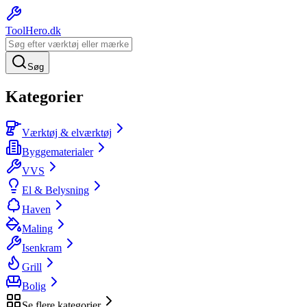
ToolHero
.dk
Søg
Kategorier
Værktøj & elværktøj
Byggematerialer
VVS
El & Belysning
Haven
Maling
Isenkram
Grill
Bolig
Se flere kategorier