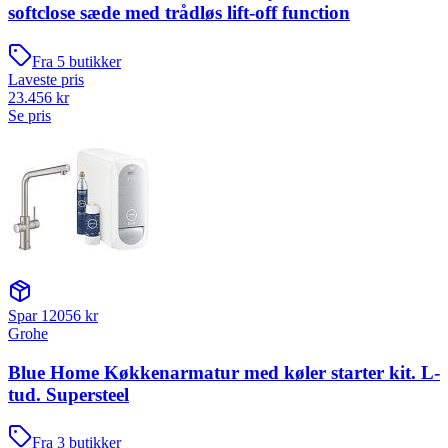
softclose sæde med trådløs lift-off function
Fra
5
butikker
Laveste pris
23.456
kr
Se pris
Spar
12056
kr
Grohe
Blue Home Køkkenarmatur med køler starter kit. L-
tud. Supersteel
Fra
3
butikker