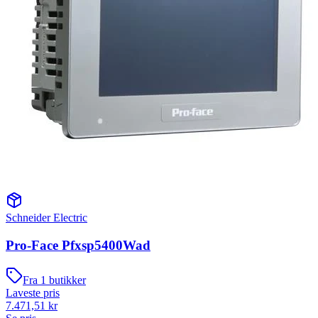
Schneider Electric
Pro-Face Pfxsp5400Wad
Fra
1
butikker
Laveste pris
7.471,51
kr