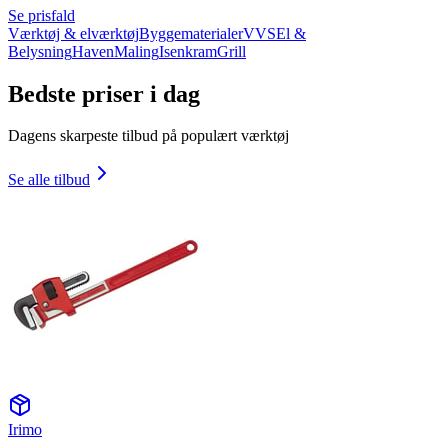
Se prisfald
Værktøj & elværktøj
Byggematerialer
VVS
El &
Belysning
Haven
Maling
Isenkram
Grill
Bedste priser i dag
Dagens skarpeste tilbud på populært værktøj
Se alle tilbud
Irimo