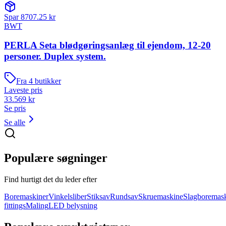
Spar
8707.25
kr
BWT
PERLA Seta blødgøringsanlæg til ejendom, 12-20
personer. Duplex system.
Fra
4
butikker
Laveste pris
33.569
kr
Se pris
Se alle
Populære søgninger
Find hurtigt det du leder efter
Boremaskiner
Vinkelsliber
Stiksav
Rundsav
Skruemaskine
Slagboremas
fittings
Maling
LED belysning