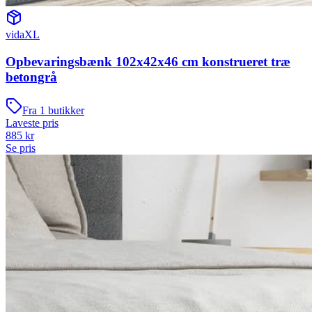
vidaXL
Opbevaringsbænk 102x42x46 cm konstrueret træ
betongrå
Fra
1
butikker
Laveste pris
885
kr
Se pris