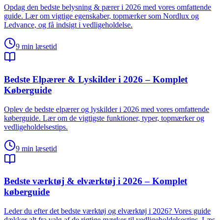
Opdag den bedste belysning & pærer i 2026 med vores omfattende
guide. Lær om vigtige egenskaber, topmærker som Nordlux og
Ledvance, og få indsigt i vedligeholdelse.
9
min læsetid
Bedste Elpærer & Lyskilder i 2026 – Komplet
Køberguide
Oplev de bedste elpærer og lyskilder i 2026 med vores omfattende
køberguide. Lær om de vigtigste funktioner, typer, topmærker og
vedligeholdelsestips.
9
min læsetid
Bedste værktøj & elværktøj i 2026 – Komplet
køberguide
Leder du efter det bedste værktøj og elværktøj i 2026? Vores guide
dækker alt fra valg af de rigtige mærker til vedligeholdelsestips. Læs