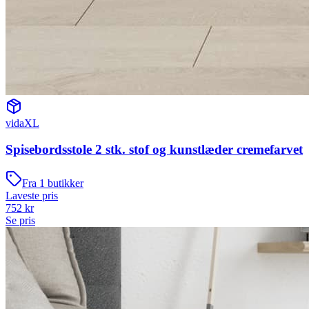
vidaXL
Spisebordsstole 2 stk. stof og kunstlæder cremefarvet
Fra
1
butikker
Laveste pris
752
kr
Se pris