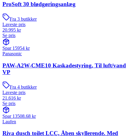
ProSoft 30 blødgøringsanlæg
Fra
3
butikker
Laveste pris
20.995
kr
Se pris
Spar
15954
kr
Panasonic
PAW-A2W-CME10 Kaskadestyring, Til luft/vand
VP
Fra
4
butikker
Laveste pris
21.616
kr
Se pris
Spar
13508.68
kr
Laufen
Riva dusch toilet LCC, Åben skyllerende. Med