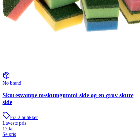
No brand
Skuresvampe m/skumgummi-side og en grov skure
side
Fra
2
butikker
Laveste pris
17
kr
Se pris