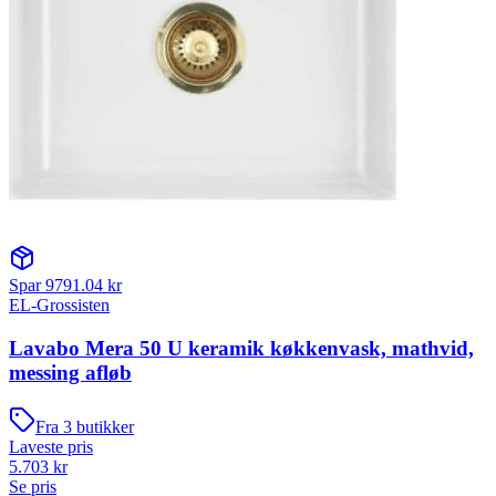
Spar
9791.04
kr
EL-Grossisten
Lavabo Mera 50 U keramik køkkenvask, mathvid,
messing afløb
Fra
3
butikker
Laveste pris
5.703
kr
Se pris