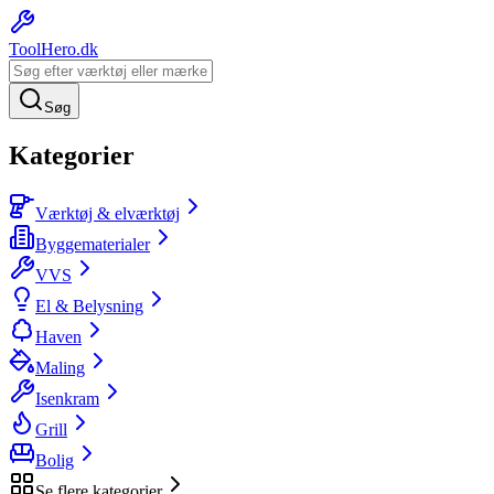
ToolHero
.dk
Søg
Kategorier
Værktøj & elværktøj
Byggematerialer
VVS
El & Belysning
Haven
Maling
Isenkram
Grill
Bolig
Se flere kategorier