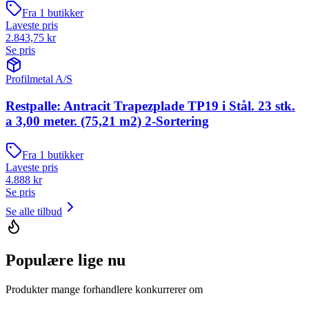
Fra
1
butikker
Laveste pris
2.843,75
kr
Se pris
Profilmetal A/S
Restpalle: Antracit Trapezplade TP19 i Stål. 23 stk.
a 3,00 meter. (75,21 m2) 2-Sortering
Fra
1
butikker
Laveste pris
4.888
kr
Se pris
Se alle tilbud
Populære lige nu
Produkter mange forhandlere konkurrerer om