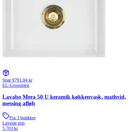
Spar
9791.04
kr
EL-Grossisten
Lavabo Mera 50 U keramik køkkenvask, mathvid,
messing afløb
Fra
3
butikker
Laveste pris
5.703
kr