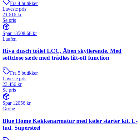
Fra
4
butikker
Laveste pris
21.616
kr
Se pris
Spar
13508.68
kr
Laufen
Riva dusch toilet LCC, Åben skyllerende. Med
softclose sæde med trådløs lift-off function
Fra
5
butikker
Laveste pris
23.456
kr
Se pris
Spar
12056
kr
Grohe
Blue Home Køkkenarmatur med køler starter kit. L-
tud. Supersteel