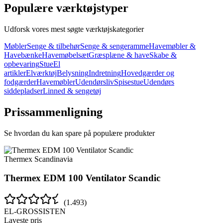
Populære værktøjstyper
Udforsk vores mest søgte værktøjskategorier
Møbler
Senge & tilbehør
Senge & sengeramme
Havemøbler &
Havebænke
Havemøbelsæt
Græsplæne & have
Skabe &
opbevaring
Stue
El
artikler
Elværktøj
Belysning
Indretning
Hovedgærder og
fodgærder
Havemøbler
Udendørsliv
Spisestue
Udendørs
siddepladser
Linned & sengetøj
Prissammenligning
Se hvordan du kan spare på populære produkter
Thermex Scandinavia
Thermex EDM 100 Ventilator Scandic
(
1.493
)
EL-GROSSISTEN
Laveste pris