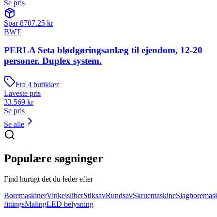
Se pris
Spar
8707.25
kr
BWT
PERLA Seta blødgøringsanlæg til ejendom, 12-20
personer. Duplex system.
Fra
4
butikker
Laveste pris
33.569
kr
Se pris
Se alle
Populære søgninger
Find hurtigt det du leder efter
Boremaskiner
Vinkelsliber
Stiksav
Rundsav
Skruemaskine
Slagboremas
fittings
Maling
LED belysning