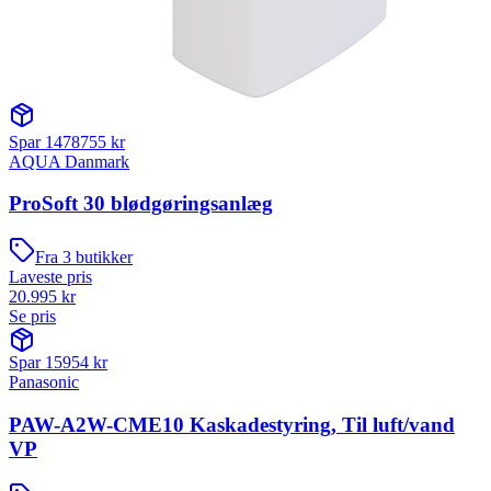
Spar
1478755
kr
AQUA Danmark
ProSoft 30 blødgøringsanlæg
Fra
3
butikker
Laveste pris
20.995
kr
Se pris
Spar
15954
kr
Panasonic
PAW-A2W-CME10 Kaskadestyring, Til luft/vand
VP