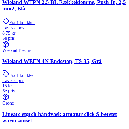
Wieland WTPN 2.5 BL Rækkeklemme, Push-In, 2,5
mm2, Blå
Fra
1
butikker
Laveste pris
8,75
kr
Se pris
Wieland Electric
Wieland WEFN 4N Endestop, TS 35, Grå
Fra
1
butikker
Laveste pris
15
kr
Se pris
Grohe
Lineare etgreb håndvask armatur click S børstet
warm sunset