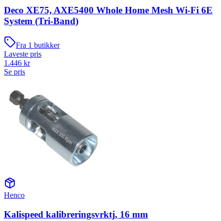
Deco XE75, AXE5400 Whole Home Mesh Wi-Fi 6E
System (Tri-Band)
Fra
1
butikker
Laveste pris
1.446
kr
Se pris
Henco
Kalispeed kalibreringsvrktj, 16 mm