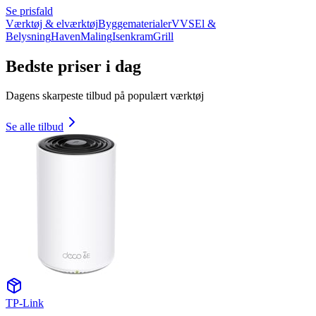
Se prisfald
Værktøj & elværktøj
Byggematerialer
VVS
El &
Belysning
Haven
Maling
Isenkram
Grill
Bedste priser i dag
Dagens skarpeste tilbud på populært værktøj
Se alle tilbud
TP-Link