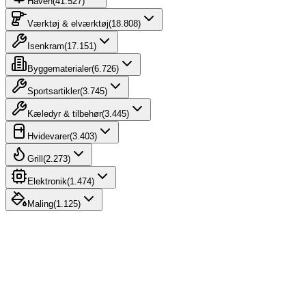
Haven
(
41.527
)
Værktøj & elværktøj
(
18.808
)
Isenkram
(
17.151
)
Byggematerialer
(
6.726
)
Sportsartikler
(
3.745
)
Kæledyr & tilbehør
(
3.445
)
Hvidevarer
(
3.403
)
Grill
(
2.273
)
Elektronik
(
1.474
)
Maling
(
1.125
)