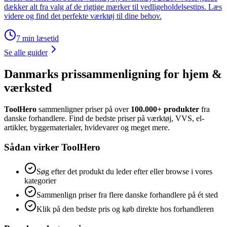
dækker alt fra valg af de rigtige mærker til vedligeholdelsestips. Læs
videre og find det perfekte værktøj til dine behov.
7
min læsetid
Se alle guider
Danmarks prissammenligning for hjem &
værksted
ToolHero
sammenligner priser på over
100.000+ produkter
fra
danske forhandlere. Find de bedste priser på værktøj, VVS, el-
artikler, byggematerialer, hvidevarer og meget mere.
Sådan virker ToolHero
Søg efter det produkt du leder efter eller browse i vores
kategorier
Sammenlign priser fra flere danske forhandlere på ét sted
Klik på den bedste pris og køb direkte hos forhandleren