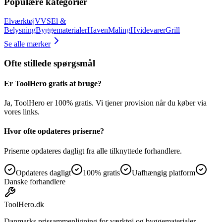
Populære kategorier
Elværktøj
VVS
El &
Belysning
Byggematerialer
Haven
Maling
Hvidevarer
Grill
Se alle mærker
Ofte stillede spørgsmål
Er ToolHero gratis at bruge?
Ja, ToolHero er 100% gratis. Vi tjener provision når du køber via
vores links.
Hvor ofte opdateres priserne?
Priserne opdateres dagligt fra alle tilknyttede forhandlere.
Opdateres dagligt
100% gratis
Uafhængig platform
Danske forhandlere
ToolHero
.dk
Danmarks prissammenligning for værktøj og byggematerialer.