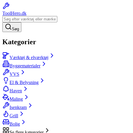
ToolHero
.dk
Søg
Kategorier
Værktøj & elværktøj
Byggematerialer
VVS
El & Belysning
Haven
Maling
Isenkram
Grill
Bolig
Se flere kategorier