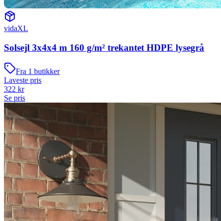
vidaXL
Solsejl 3x4x4 m 160 g/m² trekantet HDPE lysegrå
Fra
1
butikker
Laveste pris
322
kr
Se pris