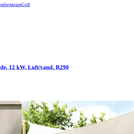
ng
Isenkram
Grill
e, 12 kW, Luft/vand, R290