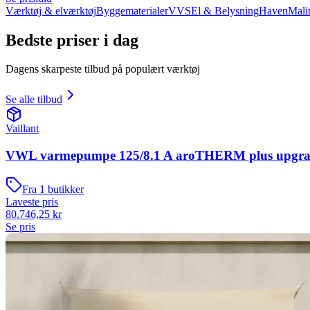
Værktøj & elværktøj
Byggematerialer
VVS
El & Belysning
Haven
Mali
Bedste priser i dag
Dagens skarpeste tilbud på populært værktøj
Se alle tilbud
Vaillant
VWL varmepumpe 125/8.1 A aroTHERM plus upgrad
Fra
1
butikker
Laveste pris
80.746,25
kr
Se pris