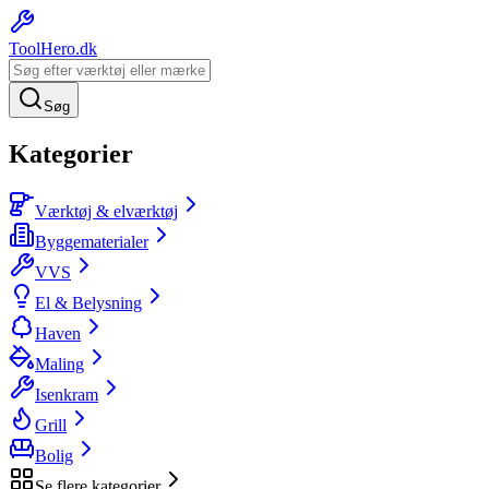
ToolHero
.dk
Søg
Kategorier
Værktøj & elværktøj
Byggematerialer
VVS
El & Belysning
Haven
Maling
Isenkram
Grill
Bolig
Se flere kategorier