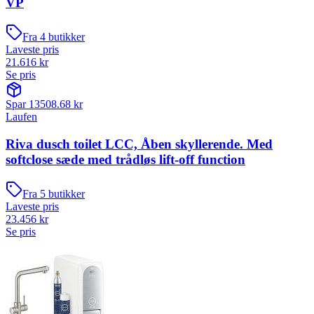
VP
Fra
4
butikker
Laveste pris
21.616
kr
Se pris
Spar
13508.68
kr
Laufen
Riva dusch toilet LCC, Åben skyllerende. Med
softclose sæde med trådløs lift-off function
Fra
5
butikker
Laveste pris
23.456
kr
Se pris