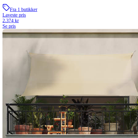
Fra
1
butikker
Laveste pris
2.374
kr
Se pris