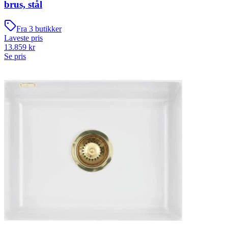
brus, stål
Fra
3
butikker
Laveste pris
13.859
kr
Se pris