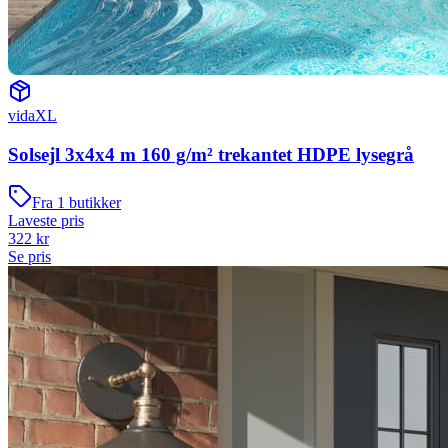
vidaXL
Solsejl 3x4x4 m 160 g/m² trekantet HDPE lysegrå
Fra
1
butikker
Laveste pris
322
kr
Se pris