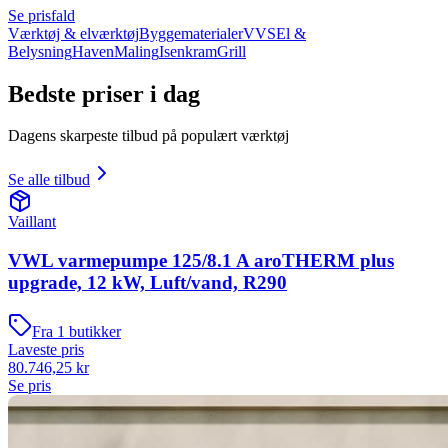
Se prisfald
Værktøj & elværktøj
Byggematerialer
VVS
El &
Belysning
Haven
Maling
Isenkram
Grill
Bedste priser i dag
Dagens skarpeste tilbud på populært værktøj
Se alle tilbud
Vaillant
VWL varmepumpe 125/8.1 A aroTHERM plus
upgrade, 12 kW, Luft/vand, R290
Fra
1
butikker
Laveste pris
80.746,25
kr
Se pris