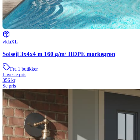
vidaXL
Solsejl 3x4x4 m 160 g/m² HDPE mørkegrøn
Fra
1
butikker
Laveste pris
356
kr
Se pris