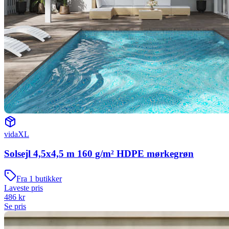
vidaXL
Solsejl 4,5x4,5 m 160 g/m² HDPE mørkegrøn
Fra
1
butikker
Laveste pris
486
kr
Se pris