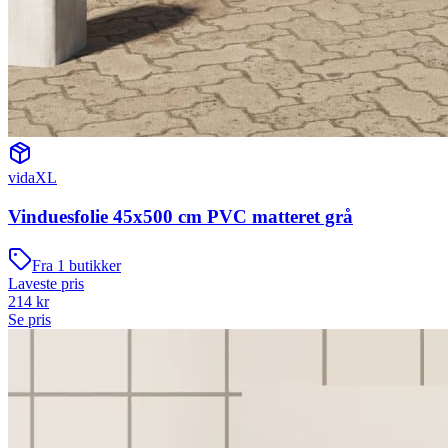
vidaXL
Vinduesfolie 45x500 cm PVC matteret grå
Fra
1
butikker
Laveste pris
214
kr
Se pris