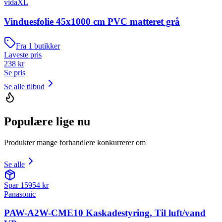
vidaXL
Vinduesfolie 45x1000 cm PVC matteret grå
Fra
1
butikker
Laveste pris
238
kr
Se pris
Se alle tilbud
Populære lige nu
Produkter mange forhandlere konkurrerer om
Se alle
Spar
15954
kr
Panasonic
PAW-A2W-CME10 Kaskadestyring, Til luft/vand