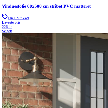
Vinduesfolie 60x500 cm stribet PVC matteret
Fra
1
butikker
Laveste pris
226
kr
Se pris