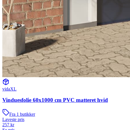
vidaXL
Vinduesfolie 60x1000 cm PVC matteret hvid
Fra
1
butikker
Laveste pris
257
kr
Se pris