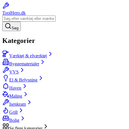
ToolHero
.dk
Søg
Kategorier
Værktøj & elværktøj
Byggematerialer
VVS
El & Belysning
Haven
Maling
Isenkram
Grill
Bolig
Se flere kategorier