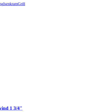
ng
Isenkram
Grill
vind 1 3/4"