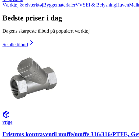
Værktøj & elværktøj
Byggematerialer
VVS
El & Belysning
Haven
Mali
Bedste priser i dag
Dagens skarpeste tilbud på populært værktøj
Se alle tilbud
vrige
Fristrms kontraventil muffe/muffe 316/316/PTFE, Ge