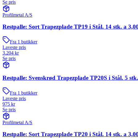
Se pris
Profilmetal A/S
Restpalle: Sort Trapezplade TP19 i Stål. 14 stk. a 3,0
Fra
1
butikker
Laveste pris
3.204
kr
Se pris
Restpalle: Svenskrød Trapezplade TP20S i Stål. 5 stk.
Fra
1
butikker
Laveste pris
975
kr
Se pris
Profilmetal A/S
Restpalle: Sort Trapezplade TP20 i Stål. 14 stk. a 3,0