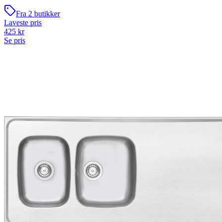
Fra
2
butikker
Laveste pris
425
kr
Se pris