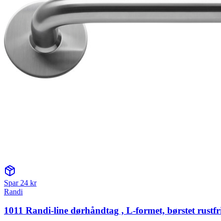
Spar
24
kr
Randi
1011 Randi-line dørhåndtag , L-formet, børstet rustfri