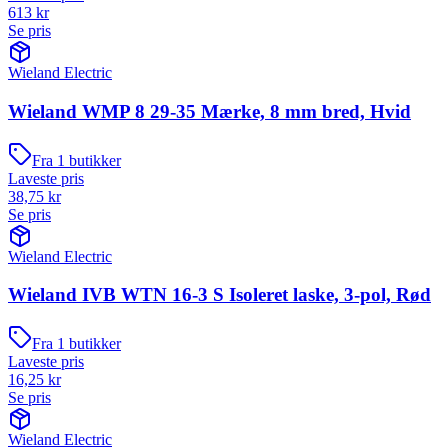
613
kr
Se pris
Wieland Electric
Wieland WMP 8 29-35 Mærke, 8 mm bred, Hvid
Fra
1
butikker
Laveste pris
38,75
kr
Se pris
Wieland Electric
Wieland IVB WTN 16-3 S Isoleret laske, 3-pol, Rød
Fra
1
butikker
Laveste pris
16,25
kr
Se pris
Wieland Electric