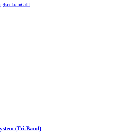
ng
Isenkram
Grill
stem (Tri-Band)