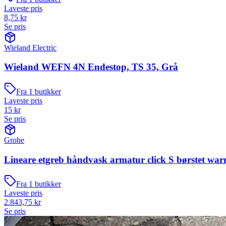
Laveste pris
8,75
kr
Se pris
Wieland Electric
Wieland WEFN 4N Endestop, TS 35, Grå
Fra
1
butikker
Laveste pris
15
kr
Se pris
Grohe
Lineare etgreb håndvask armatur click S børstet war
Fra
1
butikker
Laveste pris
2.843,75
kr
Se pris