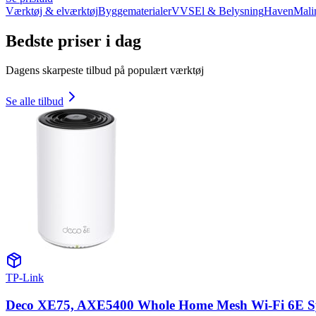
Værktøj & elværktøj
Byggematerialer
VVS
El & Belysning
Haven
Mali
Bedste priser i dag
Dagens skarpeste tilbud på populært værktøj
Se alle tilbud
TP-Link
Deco XE75, AXE5400 Whole Home Mesh Wi-Fi 6E Sy