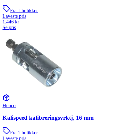
Fra
1
butikker
Laveste pris
1.446
kr
Se pris
Henco
Kalispeed kalibreringsvrktj, 16 mm
Fra
1
butikker
Laveste pris