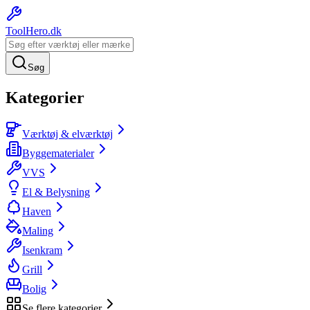
ToolHero
.dk
Søg
Kategorier
Værktøj & elværktøj
Byggematerialer
VVS
El & Belysning
Haven
Maling
Isenkram
Grill
Bolig
Se flere kategorier