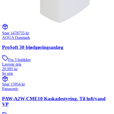
Spar
1478755
kr
AQUA Danmark
ProSoft 30 blødgøringsanlæg
Fra
3
butikker
Laveste pris
20.995
kr
Se pris
Spar
15954
kr
Panasonic
PAW-A2W-CME10 Kaskadestyring, Til luft/vand
VP