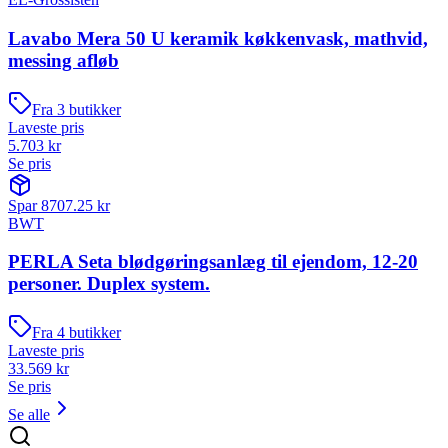
Lavabo Mera 50 U keramik køkkenvask, mathvid,
messing afløb
Fra
3
butikker
Laveste pris
5.703
kr
Se pris
Spar
8707.25
kr
BWT
PERLA Seta blødgøringsanlæg til ejendom, 12-20
personer. Duplex system.
Fra
4
butikker
Laveste pris
33.569
kr
Se pris
Se alle