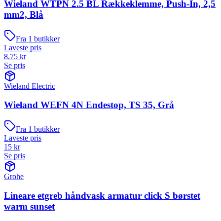
Wieland WTPN 2.5 BL Rækkeklemme, Push-In, 2,5
mm2, Blå
Fra
1
butikker
Laveste pris
8,75
kr
Se pris
Wieland Electric
Wieland WEFN 4N Endestop, TS 35, Grå
Fra
1
butikker
Laveste pris
15
kr
Se pris
Grohe
Lineare etgreb håndvask armatur click S børstet
warm sunset