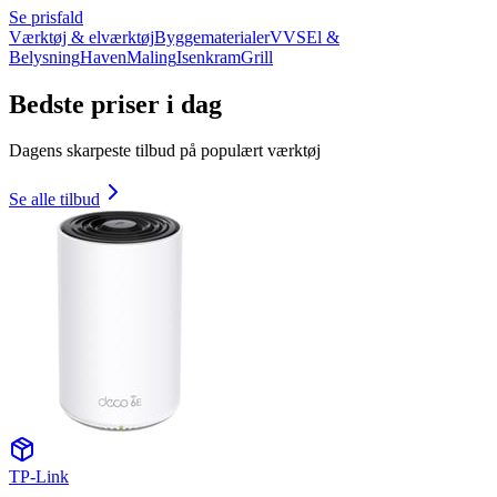
Se prisfald
Værktøj & elværktøj
Byggematerialer
VVS
El &
Belysning
Haven
Maling
Isenkram
Grill
Bedste priser i dag
Dagens skarpeste tilbud på populært værktøj
Se alle tilbud
TP-Link