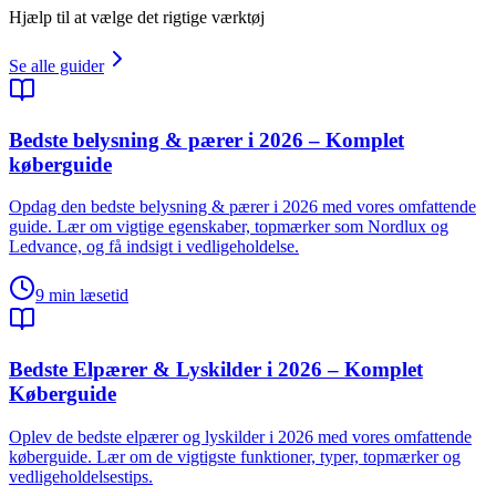
Hjælp til at vælge det rigtige værktøj
Se alle guider
Bedste belysning & pærer i 2026 – Komplet
køberguide
Opdag den bedste belysning & pærer i 2026 med vores omfattende
guide. Lær om vigtige egenskaber, topmærker som Nordlux og
Ledvance, og få indsigt i vedligeholdelse.
9
min læsetid
Bedste Elpærer & Lyskilder i 2026 – Komplet
Køberguide
Oplev de bedste elpærer og lyskilder i 2026 med vores omfattende
køberguide. Lær om de vigtigste funktioner, typer, topmærker og
vedligeholdelsestips.