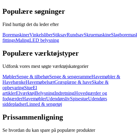
Populære søgninger
Find hurtigt det du leder efter
Boremaskiner
Vinkelsliber
Stiksav
Rundsav
Skruemaskine
Slagboremas
fittings
Maling
LED belysning
Populære værktøjstyper
Udforsk vores mest søgte værktøjskategorier
Møbler
Senge & tilbehør
Senge & sengeramme
Havemøbler &
Havebænke
Havemøbelsæt
Græsplæne & have
Skabe &
opbevaring
Stue
El
artikler
Elværktøj
Belysning
Indretning
Hovedgærder og
fodgærder
Havemøbler
Udendørsliv
Spisestue
Udendørs
siddepladser
Linned & sengetøj
Prissammenligning
Se hvordan du kan spare på populære produkter