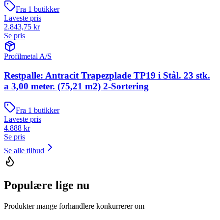
Fra
1
butikker
Laveste pris
2.843,75
kr
Se pris
Profilmetal A/S
Restpalle: Antracit Trapezplade TP19 i Stål. 23 stk.
a 3,00 meter. (75,21 m2) 2-Sortering
Fra
1
butikker
Laveste pris
4.888
kr
Se pris
Se alle tilbud
Populære lige nu
Produkter mange forhandlere konkurrerer om