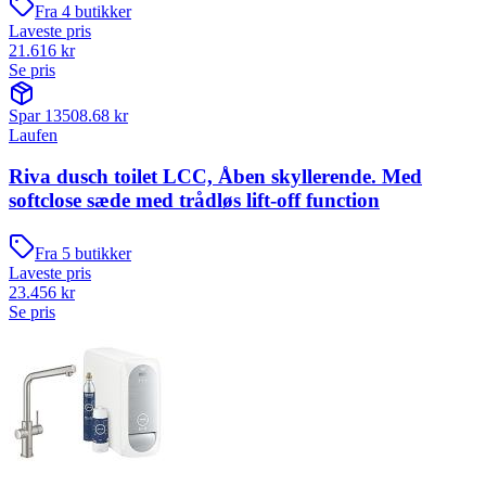
Fra
4
butikker
Laveste pris
21.616
kr
Se pris
Spar
13508.68
kr
Laufen
Riva dusch toilet LCC, Åben skyllerende. Med
softclose sæde med trådløs lift-off function
Fra
5
butikker
Laveste pris
23.456
kr
Se pris