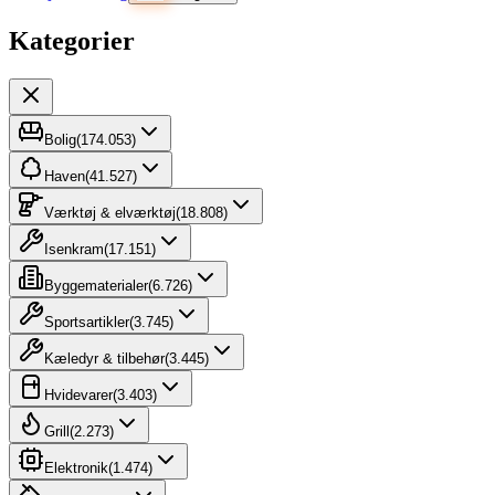
Kategorier
Bolig
(
174.053
)
Haven
(
41.527
)
Værktøj & elværktøj
(
18.808
)
Isenkram
(
17.151
)
Byggematerialer
(
6.726
)
Sportsartikler
(
3.745
)
Kæledyr & tilbehør
(
3.445
)
Hvidevarer
(
3.403
)
Grill
(
2.273
)
Elektronik
(
1.474
)