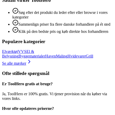
Sådan virker ToolHero
Søg efter det produkt du leder efter eller browse i vores
kategorier
Sammenlign priser fra flere danske forhandlere på ét sted
Klik på den bedste pris og køb direkte hos forhandleren
Populære kategorier
Elværktøj
VVS
El &
Belysning
Byggematerialer
Haven
Maling
Hvidevarer
Grill
Se alle mærker
Ofte stillede spørgsmål
Er ToolHero gratis at bruge?
Ja, ToolHero er 100% gratis. Vi tjener provision når du køber via
vores links.
Hvor ofte opdateres priserne?