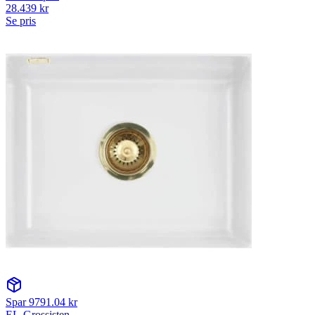
28.439
kr
Se pris
Spar
9791.04
kr
EL-Grossisten