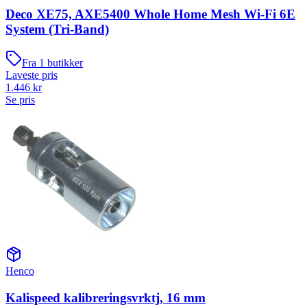
Deco XE75, AXE5400 Whole Home Mesh Wi-Fi 6E
System (Tri-Band)
Fra
1
butikker
Laveste pris
1.446
kr
Se pris
Henco
Kalispeed kalibreringsvrktj, 16 mm