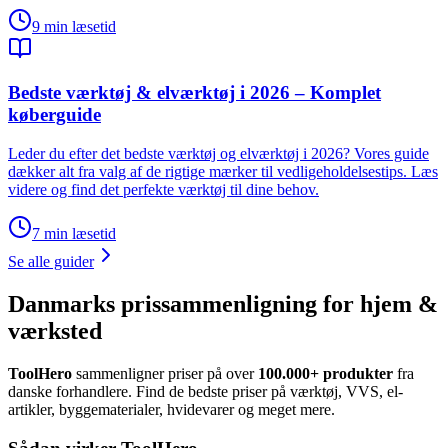
9
min læsetid
Bedste værktøj & elværktøj i 2026 – Komplet
køberguide
Leder du efter det bedste værktøj og elværktøj i 2026? Vores guide
dækker alt fra valg af de rigtige mærker til vedligeholdelsestips. Læs
videre og find det perfekte værktøj til dine behov.
7
min læsetid
Se alle guider
Danmarks prissammenligning for hjem &
værksted
ToolHero
sammenligner priser på over
100.000+ produkter
fra
danske forhandlere. Find de bedste priser på værktøj, VVS, el-
artikler, byggematerialer, hvidevarer og meget mere.