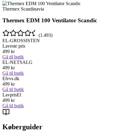
Thermex Scandinavia
Thermex EDM 100 Ventilator Scandic
(
1.493
)
EL-GROSSISTEN
Laveste pris
499
kr
Gå til butik
EL-NETSALG
499
kr
Gå til butik
Elvvs.dk
499
kr
Gå til butik
LavprisEl
499
kr
Gå til butik
Køberguider