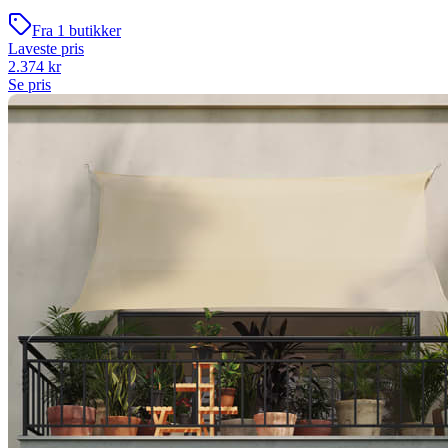
Fra
1
butikker
Laveste pris
2.374
kr
Se pris