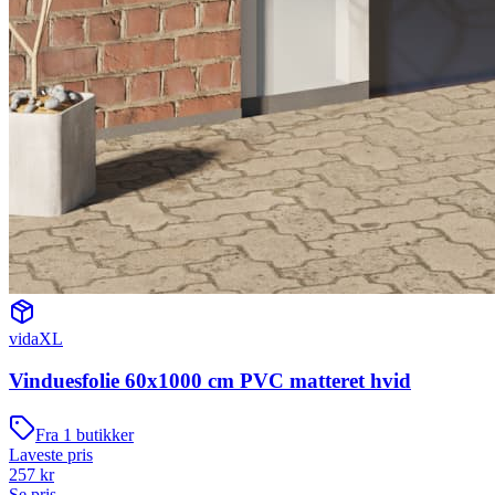
vidaXL
Vinduesfolie 60x1000 cm PVC matteret hvid
Fra
1
butikker
Laveste pris
257
kr
Se pris