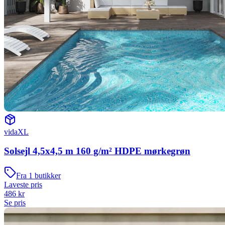
vidaXL
Solsejl 4,5x4,5 m 160 g/m² HDPE mørkegrøn
Fra
1
butikker
Laveste pris
486
kr
Se pris