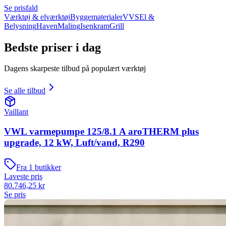
Se prisfald
Værktøj & elværktøj
Byggematerialer
VVS
El &
Belysning
Haven
Maling
Isenkram
Grill
Bedste priser i dag
Dagens skarpeste tilbud på populært værktøj
Se alle tilbud
Vaillant
VWL varmepumpe 125/8.1 A aroTHERM plus
upgrade, 12 kW, Luft/vand, R290
Fra
1
butikker
Laveste pris
80.746,25
kr
Se pris