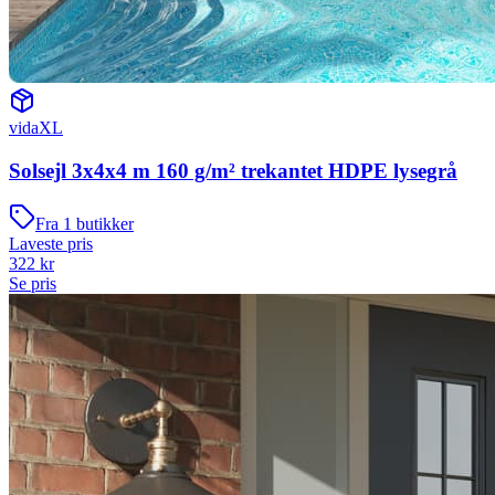
vidaXL
Solsejl 3x4x4 m 160 g/m² trekantet HDPE lysegrå
Fra
1
butikker
Laveste pris
322
kr
Se pris