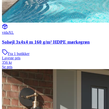
vidaXL
Solsejl 3x4x4 m 160 g/m² HDPE mørkegrøn
Fra
1
butikker
Laveste pris
356
kr
Se pris