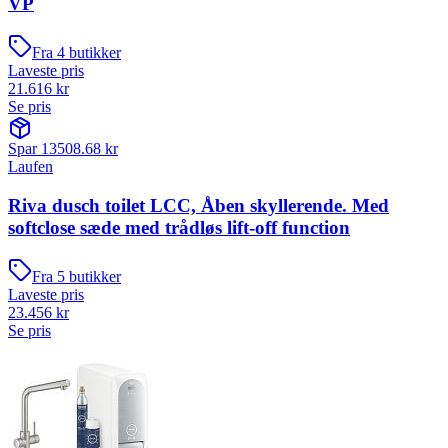
VP
Fra
4
butikker
Laveste pris
21.616
kr
Se pris
Spar
13508.68
kr
Laufen
Riva dusch toilet LCC, Åben skyllerende. Med
softclose sæde med trådløs lift-off function
Fra
5
butikker
Laveste pris
23.456
kr
Se pris