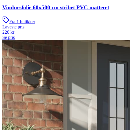
Vinduesfolie 60x500 cm stribet PVC matteret
Fra
1
butikker
Laveste pris
226
kr
Se pris