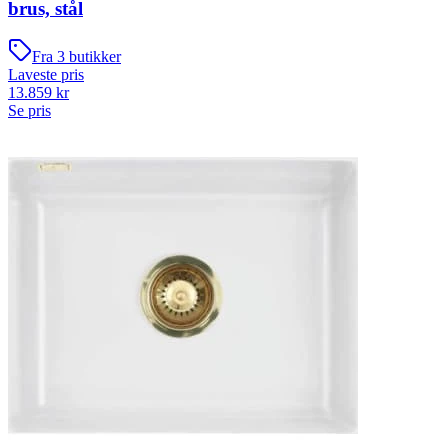
brus, stål
Fra
3
butikker
Laveste pris
13.859
kr
Se pris