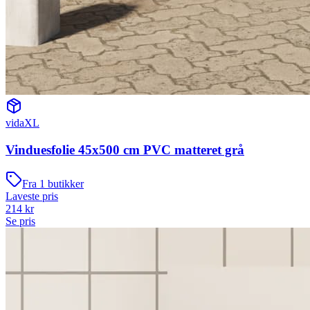
vidaXL
Vinduesfolie 45x500 cm PVC matteret grå
Fra
1
butikker
Laveste pris
214
kr
Se pris