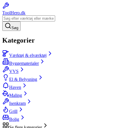
ToolHero
.dk
Søg
Kategorier
Værktøj & elværktøj
Byggematerialer
VVS
El & Belysning
Haven
Maling
Isenkram
Grill
Bolig
Se flere kategorier