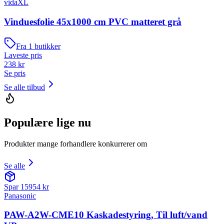
vidaXL
Vinduesfolie 45x1000 cm PVC matteret grå
Fra
1
butikker
Laveste pris
238
kr
Se pris
Se alle tilbud
Populære lige nu
Produkter mange forhandlere konkurrerer om
Se alle
Spar
15954
kr
Panasonic
PAW-A2W-CME10 Kaskadestyring, Til luft/vand