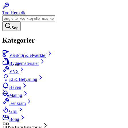
ToolHero
.dk
Søg
Kategorier
Værktøj & elværktøj
Byggematerialer
VVS
El & Belysning
Haven
Maling
Isenkram
Grill
Bolig
Se flere kategorier