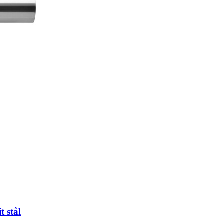
t stål