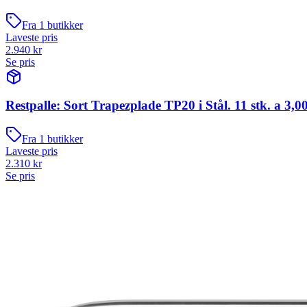
Fra
1
butikker
Laveste pris
2.940
kr
Se pris
Restpalle: Sort Trapezplade TP20 i Stål. 11 stk. a 3,0
Fra
1
butikker
Laveste pris
2.310
kr
Se pris