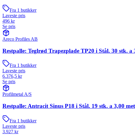
Fra
1
butikker
Laveste pris
496
kr
Se pris
Areco Profiles AB
Restpalle: Teglrød Trapezplade TP20 i Stål. 30 stk. a 
Fra
1
butikker
Laveste pris
6.376,5
kr
Se pris
Profilmetal A/S
Restpalle: Antracit Sinus P18 i Stål. 19 stk. a 3,00 me
Fra
1
butikker
Laveste pris
3.927
kr