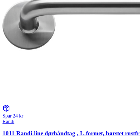
Spar
24
kr
Randi
1011 Randi-line dørhåndtag , L-formet, børstet rustfri