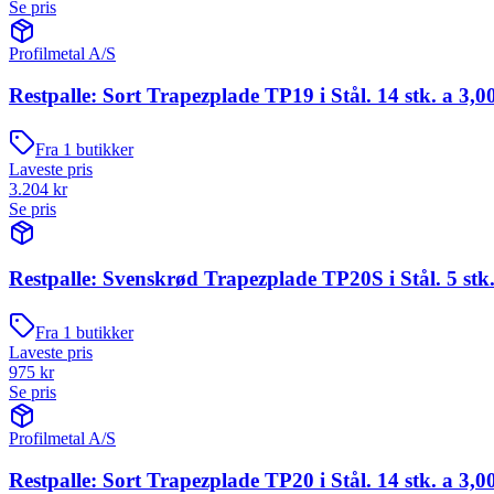
Se pris
Profilmetal A/S
Restpalle: Sort Trapezplade TP19 i Stål. 14 stk. a 3,0
Fra
1
butikker
Laveste pris
3.204
kr
Se pris
Restpalle: Svenskrød Trapezplade TP20S i Stål. 5 stk.
Fra
1
butikker
Laveste pris
975
kr
Se pris
Profilmetal A/S
Restpalle: Sort Trapezplade TP20 i Stål. 14 stk. a 3,0