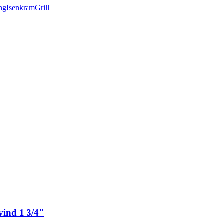
ng
Isenkram
Grill
vind 1 3/4"