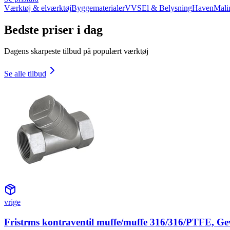
Værktøj & elværktøj
Byggematerialer
VVS
El & Belysning
Haven
Mali
Bedste priser i dag
Dagens skarpeste tilbud på populært værktøj
Se alle tilbud
vrige
Fristrms kontraventil muffe/muffe 316/316/PTFE, Ge