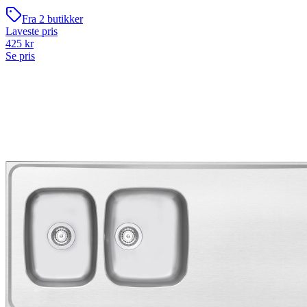
Fra
2
butikker
Laveste pris
425
kr
Se pris