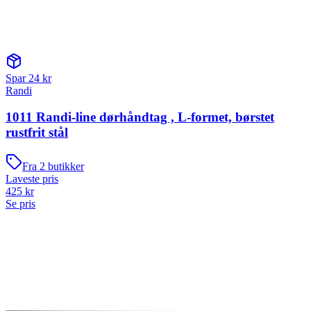
Spar
24
kr
Randi
1011 Randi-line dørhåndtag , L-formet, børstet
rustfrit stål
Fra
2
butikker
Laveste pris
425
kr
Se pris