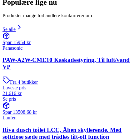
Populære lige nu
Produkter mange forhandlere konkurrerer om
Se alle
Spar
15954
kr
Panasonic
PAW-A2W-CME10 Kaskadestyring, Til luft/vand
VP
Fra
4
butikker
Laveste pris
21.616
kr
Se pris
Spar
13508.68
kr
Laufen
Riva dusch toilet LCC, Åben skyllerende. Med
softclose sæde med trådløs lift-off function