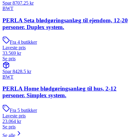
Spar
8707.25
kr
BWT
PERLA Seta blødgøringsanlæg til ejendom, 12-20
personer. Duplex system.
Fra
4
butikker
Laveste pris
33.569
kr
Se pris
Spar
8428.5
kr
BWT
PERLA Home blødgøringsanlæg til hus, 2-12
personer. Simplex system.
Fra
5
butikker
Laveste pris
23.064
kr
Se pris
Se alle