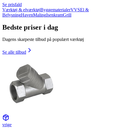
Se prisfald
Værktøj & elværktøj
Byggematerialer
VVS
El &
Belysning
Haven
Maling
Isenkram
Grill
Bedste priser i dag
Dagens skarpeste tilbud på populært værktøj
Se alle tilbud
vrige