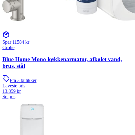
Spar
11584
kr
Grohe
Blue Home Mono køkkenarmatur, afkølet vand,
brus, stål
Fra
3
butikker
Laveste pris
13.859
kr
Se pris