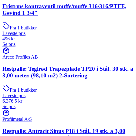
Fristrms kontraventil muffe/muffe 316/316/PTFE,
Gevind 1 3/4"
Fra
1
butikker
Laveste pris
496
kr
Se pris
Areco Profiles AB
Restpalle: Teglrød Trapezplade TP20 i Stål. 30 stk. a
3,00 meter. (98,10 m2) 2-Sortering
Fra
1
butikker
Laveste pris
6.376,5
kr
Se pris
Profilmetal A/S
Restpalle: Antracit Sinus P18 i Stål. 19 stk. a 3,00