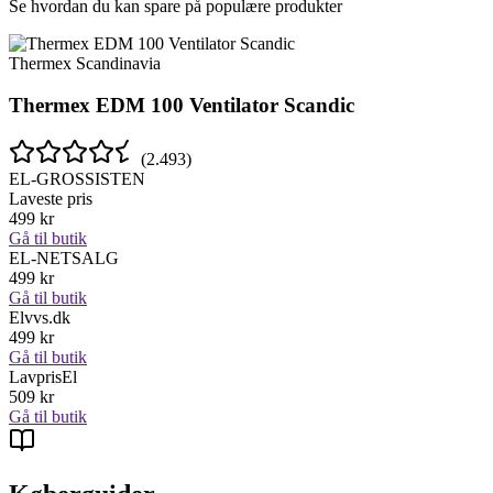
Se hvordan du kan spare på populære produkter
Thermex Scandinavia
Thermex EDM 100 Ventilator Scandic
(
2.493
)
EL-GROSSISTEN
Laveste pris
499
kr
Gå til butik
EL-NETSALG
499
kr
Gå til butik
Elvvs.dk
499
kr
Gå til butik
LavprisEl
509
kr
Gå til butik