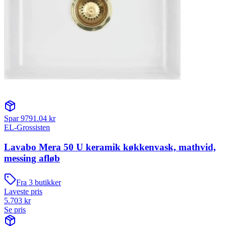
Spar
9791.04
kr
EL-Grossisten
Lavabo Mera 50 U keramik køkkenvask, mathvid,
messing afløb
Fra
3
butikker
Laveste pris
5.703
kr
Se pris