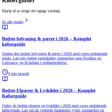
Køberguider
Hjælp til at vælge det rigtige værktøj
Se alle guider
Bedste belysning & pærer i 2026 – Komplet
køberguide
Opdag den bedste belysning & pærer i 2026 med vores omfattende
guide. Lær om vigtige egenskaber, topmærker som Nordlux og
Ledvance, og få indsigt i vedligeholdelse.
9
min læsetid
Bedste Elpærer & Lyskilder i 2026 – Komplet
Køberguide
Oplev de bedste elpærer og lyskilder i 2026 med vores omfattende
køberguide. Lær om de vigtigste funktioner, typer, topmærker og