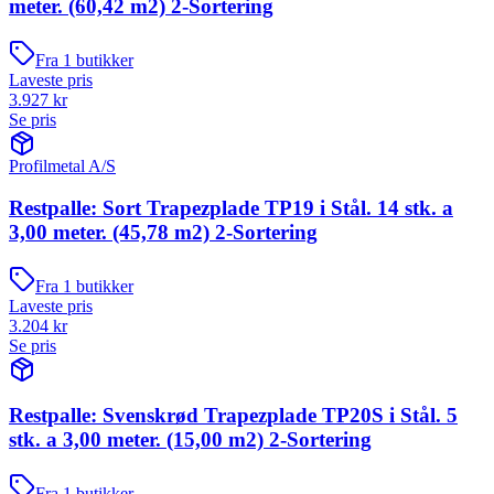
meter. (60,42 m2) 2-Sortering
Fra
1
butikker
Laveste pris
3.927
kr
Se pris
Profilmetal A/S
Restpalle: Sort Trapezplade TP19 i Stål. 14 stk. a
3,00 meter. (45,78 m2) 2-Sortering
Fra
1
butikker
Laveste pris
3.204
kr
Se pris
Restpalle: Svenskrød Trapezplade TP20S i Stål. 5
stk. a 3,00 meter. (15,00 m2) 2-Sortering
Fra
1
butikker