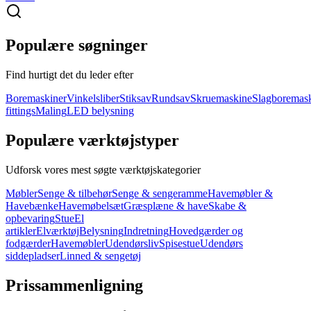
Populære søgninger
Find hurtigt det du leder efter
Boremaskiner
Vinkelsliber
Stiksav
Rundsav
Skruemaskine
Slagboremas
fittings
Maling
LED belysning
Populære værktøjstyper
Udforsk vores mest søgte værktøjskategorier
Møbler
Senge & tilbehør
Senge & sengeramme
Havemøbler &
Havebænke
Havemøbelsæt
Græsplæne & have
Skabe &
opbevaring
Stue
El
artikler
Elværktøj
Belysning
Indretning
Hovedgærder og
fodgærder
Havemøbler
Udendørsliv
Spisestue
Udendørs
siddepladser
Linned & sengetøj
Prissammenligning