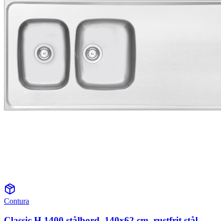
Contura
Classic H 1400 stålbord, 140x62 cm, rustfrit stål