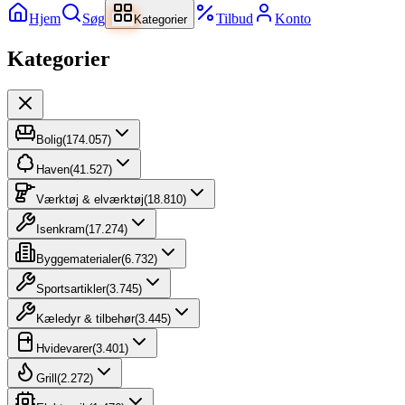
Hjem
Søg
Tilbud
Konto
Kategorier
Kategorier
Bolig
(
174.057
)
Haven
(
41.527
)
Værktøj & elværktøj
(
18.810
)
Isenkram
(
17.274
)
Byggematerialer
(
6.732
)
Sportsartikler
(
3.745
)
Kæledyr & tilbehør
(
3.445
)
Hvidevarer
(
3.401
)
Grill
(
2.272
)