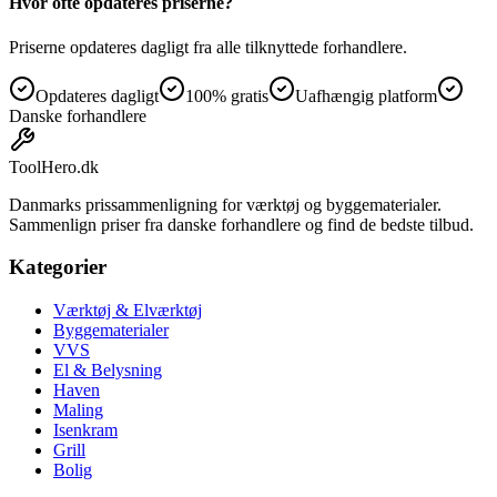
Hvor ofte opdateres priserne?
Priserne opdateres dagligt fra alle tilknyttede forhandlere.
Opdateres dagligt
100% gratis
Uafhængig platform
Danske forhandlere
ToolHero
.dk
Danmarks prissammenligning for værktøj og byggematerialer.
Sammenlign priser fra danske forhandlere og find de bedste tilbud.
Kategorier
Værktøj & Elværktøj
Byggematerialer
VVS
El & Belysning
Haven
Maling
Isenkram
Grill
Bolig