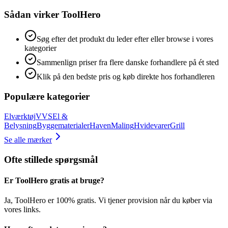
Sådan virker ToolHero
Søg efter det produkt du leder efter eller browse i vores
kategorier
Sammenlign priser fra flere danske forhandlere på ét sted
Klik på den bedste pris og køb direkte hos forhandleren
Populære kategorier
Elværktøj
VVS
El &
Belysning
Byggematerialer
Haven
Maling
Hvidevarer
Grill
Se alle mærker
Ofte stillede spørgsmål
Er ToolHero gratis at bruge?
Ja, ToolHero er 100% gratis. Vi tjener provision når du køber via
vores links.