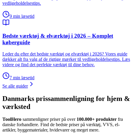
vedligeholdelsestips.
9
min læsetid
Bedste værktøj & elværktøj i 2026 – Komplet
køberguide
Leder du efter det bedste værktøj og elværktøj i 2026? Vores guide
dækker alt fra valg af de rigtige mærker til vedligeholdelsestips. Læs
videre og find det perfekte værktøj til dine behov.
7
min læsetid
Se alle guider
Danmarks prissammenligning for hjem &
værksted
ToolHero
sammenligner priser på over
100.000+ produkter
fra
danske forhandlere. Find de bedste priser på værktøj, VVS, el-
artikler, byggematerialer, hvidevarer og meget mere.