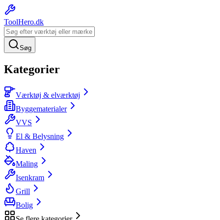
ToolHero
.dk
Søg
Kategorier
Værktøj & elværktøj
Byggematerialer
VVS
El & Belysning
Haven
Maling
Isenkram
Grill
Bolig
Se flere kategorier