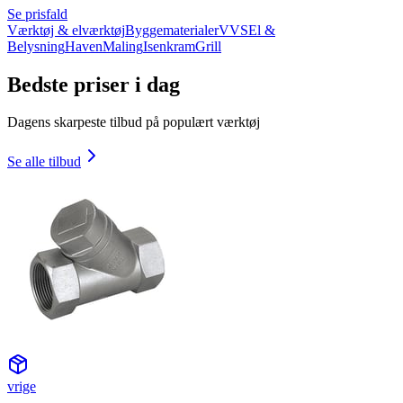
Se prisfald
Værktøj & elværktøj
Byggematerialer
VVS
El &
Belysning
Haven
Maling
Isenkram
Grill
Bedste priser i dag
Dagens skarpeste tilbud på populært værktøj
Se alle tilbud
vrige