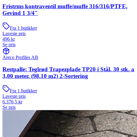
Fristrms kontraventil muffe/muffe 316/316/PTFE,
Gevind 1 3/4"
Fra
1
butikker
Laveste pris
496
kr
Se pris
Areco Profiles AB
Restpalle: Teglrød Trapezplade TP20 i Stål. 30 stk. a
3,00 meter. (98,10 m2) 2-Sortering
Fra
1
butikker
Laveste pris
6.376,5
kr
Se pris