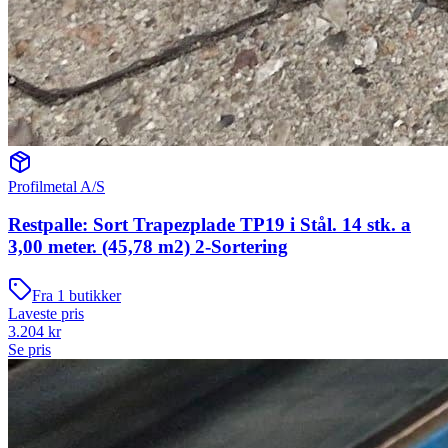
Profilmetal A/S
Restpalle: Sort Trapezplade TP19 i Stål. 14 stk. a
3,00 meter. (45,78 m2) 2-Sortering
Fra
1
butikker
Laveste pris
3.204
kr
Se pris