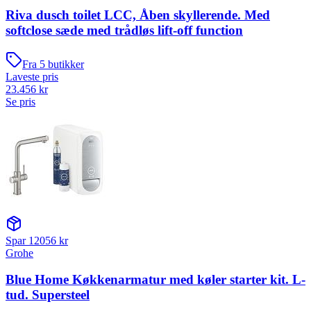
Riva dusch toilet LCC, Åben skyllerende. Med
softclose sæde med trådløs lift-off function
Fra
5
butikker
Laveste pris
23.456
kr
Se pris
Spar
12056
kr
Grohe
Blue Home Køkkenarmatur med køler starter kit. L-
tud. Supersteel