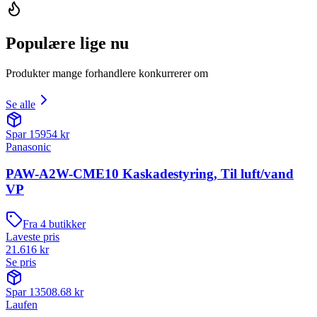
Populære lige nu
Produkter mange forhandlere konkurrerer om
Se alle
Spar
15954
kr
Panasonic
PAW-A2W-CME10 Kaskadestyring, Til luft/vand
VP
Fra
4
butikker
Laveste pris
21.616
kr
Se pris
Spar
13508.68
kr
Laufen