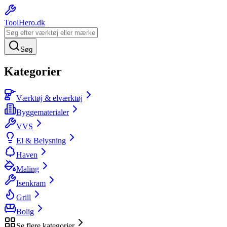
ToolHero
.dk
Søg
Kategorier
Værktøj & elværktøj
Byggematerialer
VVS
El & Belysning
Haven
Maling
Isenkram
Grill
Bolig
Se flere kategorier