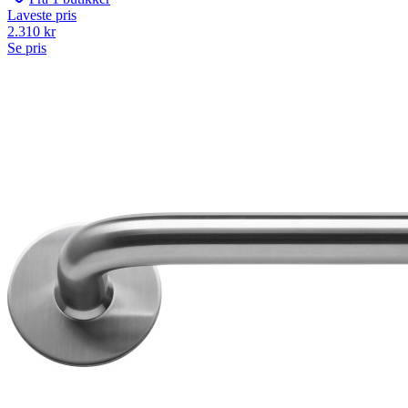
Laveste pris
2.310
kr
Se pris