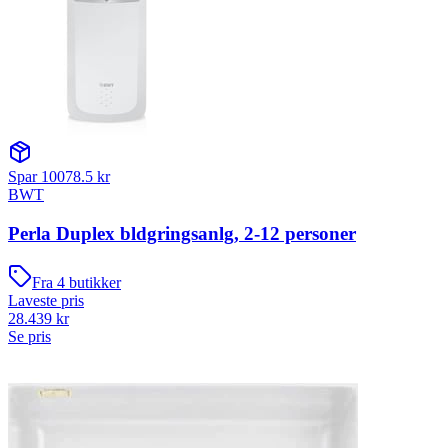
Spar
10078.5
kr
BWT
Perla Duplex bldgringsanlg, 2-12 personer
Fra
4
butikker
Laveste pris
28.439
kr
Se pris