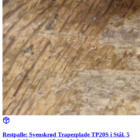
Restpalle: Svenskrød Trapezplade TP20S i Stål. 5