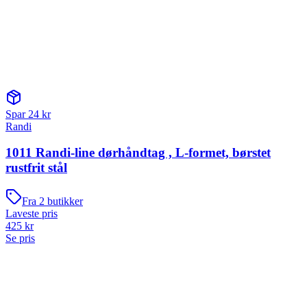
Spar
24
kr
Randi
1011 Randi-line dørhåndtag , L-formet, børstet
rustfrit stål
Fra
2
butikker
Laveste pris
425
kr
Se pris