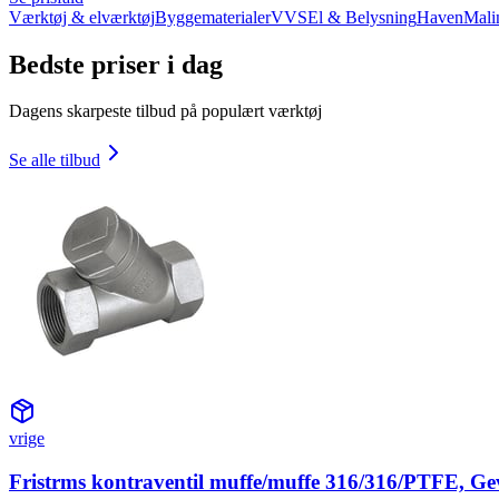
Værktøj & elværktøj
Byggematerialer
VVS
El & Belysning
Haven
Mali
Bedste priser i dag
Dagens skarpeste tilbud på populært værktøj
Se alle tilbud
vrige
Fristrms kontraventil muffe/muffe 316/316/PTFE, Ge