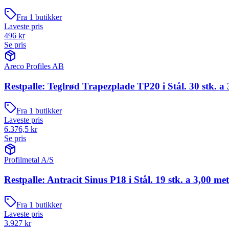
Fra
1
butikker
Laveste pris
496
kr
Se pris
Areco Profiles AB
Restpalle: Teglrød Trapezplade TP20 i Stål. 30 stk. a 
Fra
1
butikker
Laveste pris
6.376,5
kr
Se pris
Profilmetal A/S
Restpalle: Antracit Sinus P18 i Stål. 19 stk. a 3,00 me
Fra
1
butikker
Laveste pris
3.927
kr