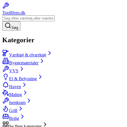
ToolHero
.dk
Søg
Kategorier
Værktøj & elværktøj
Byggematerialer
VVS
El & Belysning
Haven
Maling
Isenkram
Grill
Bolig
Se flere kategorier