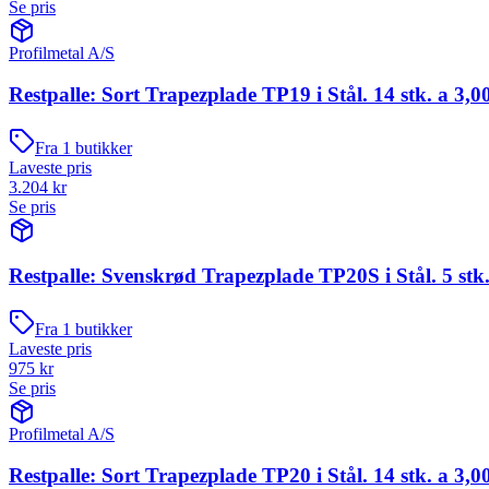
Se pris
Profilmetal A/S
Restpalle: Sort Trapezplade TP19 i Stål. 14 stk. a 3,0
Fra
1
butikker
Laveste pris
3.204
kr
Se pris
Restpalle: Svenskrød Trapezplade TP20S i Stål. 5 stk.
Fra
1
butikker
Laveste pris
975
kr
Se pris
Profilmetal A/S
Restpalle: Sort Trapezplade TP20 i Stål. 14 stk. a 3,0