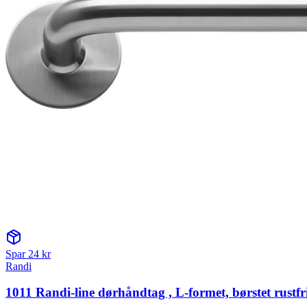
Spar
24
kr
Randi
1011 Randi-line dørhåndtag , L-formet, børstet rustfri