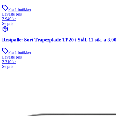
Fra
1
butikker
Laveste pris
2.940
kr
Se pris
Restpalle: Sort Trapezplade TP20 i Stål. 11 stk. a 3,0
Fra
1
butikker
Laveste pris
2.310
kr
Se pris