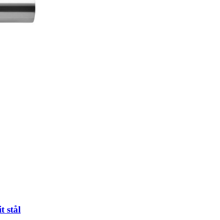
t stål