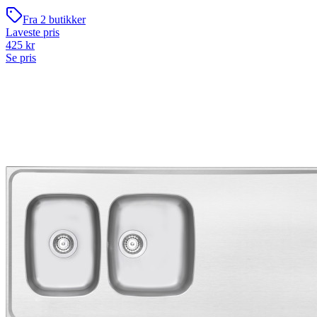
Fra
2
butikker
Laveste pris
425
kr
Se pris