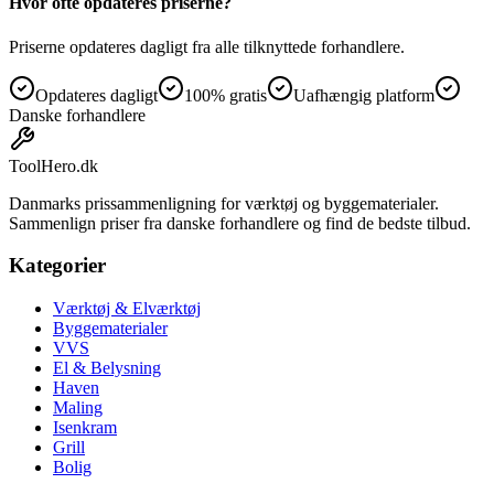
Hvor ofte opdateres priserne?
Priserne opdateres dagligt fra alle tilknyttede forhandlere.
Opdateres dagligt
100% gratis
Uafhængig platform
Danske forhandlere
ToolHero
.dk
Danmarks prissammenligning for værktøj og byggematerialer.
Sammenlign priser fra danske forhandlere og find de bedste tilbud.
Kategorier
Værktøj & Elværktøj
Byggematerialer
VVS
El & Belysning
Haven
Maling
Isenkram
Grill
Bolig