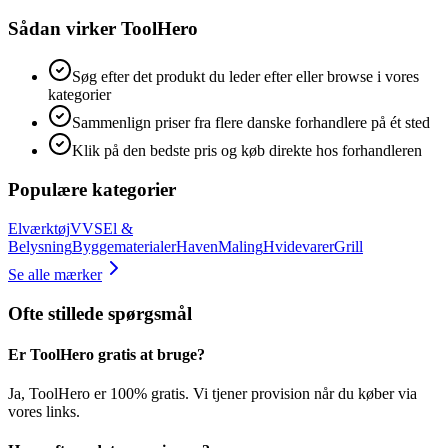
Sådan virker ToolHero
Søg efter det produkt du leder efter eller browse i vores
kategorier
Sammenlign priser fra flere danske forhandlere på ét sted
Klik på den bedste pris og køb direkte hos forhandleren
Populære kategorier
Elværktøj
VVS
El &
Belysning
Byggematerialer
Haven
Maling
Hvidevarer
Grill
Se alle mærker
Ofte stillede spørgsmål
Er ToolHero gratis at bruge?
Ja, ToolHero er 100% gratis. Vi tjener provision når du køber via
vores links.