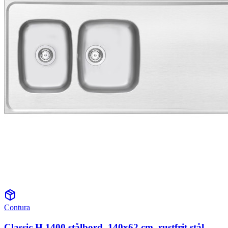
Contura
Classic H 1400 stålbord, 140x62 cm, rustfrit stål