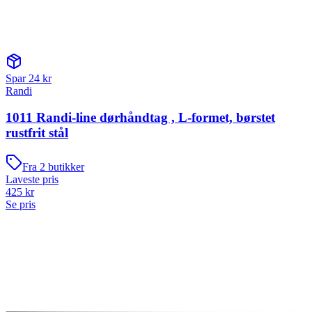
Spar
24
kr
Randi
1011 Randi-line dørhåndtag , L-formet, børstet
rustfrit stål
Fra
2
butikker
Laveste pris
425
kr
Se pris