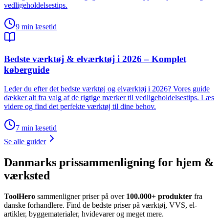
vedligeholdelsestips.
9
min læsetid
Bedste værktøj & elværktøj i 2026 – Komplet
køberguide
Leder du efter det bedste værktøj og elværktøj i 2026? Vores guide
dækker alt fra valg af de rigtige mærker til vedligeholdelsestips. Læs
videre og find det perfekte værktøj til dine behov.
7
min læsetid
Se alle guider
Danmarks prissammenligning for hjem &
værksted
ToolHero
sammenligner priser på over
100.000+ produkter
fra
danske forhandlere. Find de bedste priser på værktøj, VVS, el-
artikler, byggematerialer, hvidevarer og meget mere.