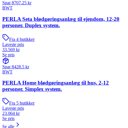
Spar
8707.25
kr
BWT
PERLA Seta blødgøringsanlæg til ejendom, 12-20
personer. Duplex system.
Fra
4
butikker
Laveste pris
33.569
kr
Se pris
Spar
8428.5
kr
BWT
PERLA Home blødgøringsanlæg til hus, 2-12
personer. Simplex system.
Fra
5
butikker
Laveste pris
23.064
kr
Se pris
Se alle