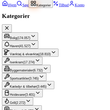
Hjem
Søg
Tilbud
Konto
Kategorier
Kategorier
Bolig
(
174.057
)
Haven
(
41.527
)
Værktøj & elværktøj
(
18.810
)
Isenkram
(
17.274
)
Byggematerialer
(
6.732
)
Sportsartikler
(
3.745
)
Kæledyr & tilbehør
(
3.445
)
Hvidevarer
(
3.401
)
Grill
(
2.272
)