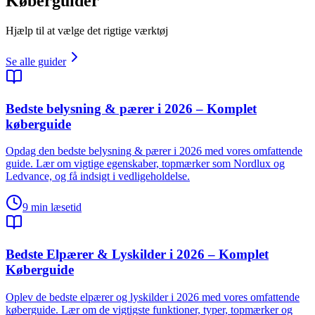
Køberguider
Hjælp til at vælge det rigtige værktøj
Se alle guider
Bedste belysning & pærer i 2026 – Komplet
køberguide
Opdag den bedste belysning & pærer i 2026 med vores omfattende
guide. Lær om vigtige egenskaber, topmærker som Nordlux og
Ledvance, og få indsigt i vedligeholdelse.
9
min læsetid
Bedste Elpærer & Lyskilder i 2026 – Komplet
Køberguide
Oplev de bedste elpærer og lyskilder i 2026 med vores omfattende
køberguide. Lær om de vigtigste funktioner, typer, topmærker og