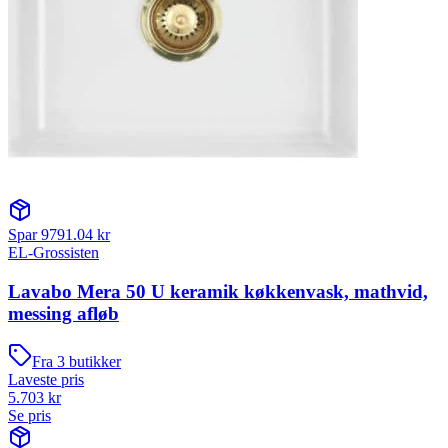
Spar
9791.04
kr
EL-Grossisten
Lavabo Mera 50 U keramik køkkenvask, mathvid,
messing afløb
Fra
3
butikker
Laveste pris
5.703
kr
Se pris