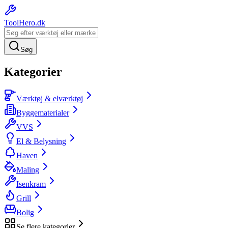
ToolHero
.dk
Søg
Kategorier
Værktøj & elværktøj
Byggematerialer
VVS
El & Belysning
Haven
Maling
Isenkram
Grill
Bolig
Se flere kategorier