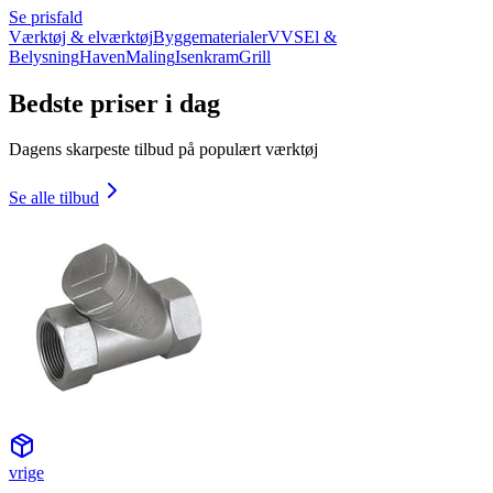
Se prisfald
Værktøj & elværktøj
Byggematerialer
VVS
El &
Belysning
Haven
Maling
Isenkram
Grill
Bedste priser i dag
Dagens skarpeste tilbud på populært værktøj
Se alle tilbud
vrige