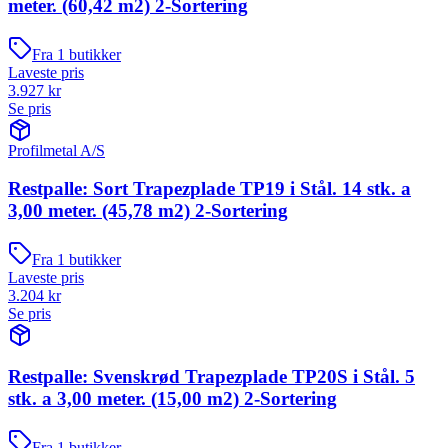
meter. (60,42 m2) 2-Sortering
Fra
1
butikker
Laveste pris
3.927
kr
Se pris
Profilmetal A/S
Restpalle: Sort Trapezplade TP19 i Stål. 14 stk. a
3,00 meter. (45,78 m2) 2-Sortering
Fra
1
butikker
Laveste pris
3.204
kr
Se pris
Restpalle: Svenskrød Trapezplade TP20S i Stål. 5
stk. a 3,00 meter. (15,00 m2) 2-Sortering
Fra
1
butikker