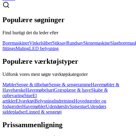
Populære søgninger
Find hurtigt det du leder efter
Boremaskiner
Vinkelsliber
Stiksav
Rundsav
Skruemaskine
Slagboremas
fittings
Maling
LED belysning
Populære værktøjstyper
Udforsk vores mest søgte værktøjskategorier
Møbler
Senge & tilbehør
Senge & sengeramme
Havemøbler &
Havebænke
Havemøbelsæt
Græsplæne & have
Skabe &
opbevaring
Stue
El
artikler
Elværktøj
Belysning
Indretning
Hovedgærder og
fodgærder
Havemøbler
Udendørsliv
Spisestue
Udendørs
siddepladser
Linned & sengetøj
Prissammenligning