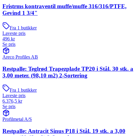
Fristrms kontraventil muffe/muffe 316/316/PTFE,
Gevind 1 3/4"
Fra
1
butikker
Laveste pris
496
kr
Se pris
Areco Profiles AB
Restpalle: Teglrød Trapezplade TP20 i Stål. 30 stk. a
3,00 meter. (98,10 m2) 2-Sortering
Fra
1
butikker
Laveste pris
6.376,5
kr
Se pris
Profilmetal A/S
Restpalle: Antracit Sinus P18 i Stål. 19 stk. a 3,00