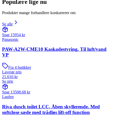
Populære lige nu
Produkter mange forhandlere konkurrerer om
Se alle
Spar
15954
kr
Panasonic
PAW-A2W-CME10 Kaskadestyring, Til luft/vand
VP
Fra
4
butikker
Laveste pris
21.616
kr
Se pris
Spar
13508.68
kr
Laufen
Riva dusch toilet LCC, Åben skyllerende. Med
softclose sæde med trådløs lift-off function