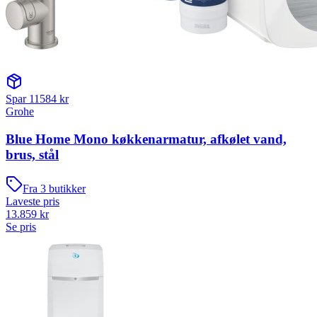
Spar
11584
kr
Grohe
Blue Home Mono køkkenarmatur, afkølet vand,
brus, stål
Fra
3
butikker
Laveste pris
13.859
kr
Se pris