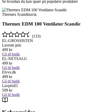
Se hvordan du kan spare på populære produkter
Thermex Scandinavia
Thermex EDM 100 Ventilator Scandic
(
133
)
EL-GROSSISTEN
Laveste pris
499
kr
Gå til butik
EL-NETSALG
499
kr
Gå til butik
Elvvs.dk
499
kr
Gå til butik
LavprisEl
509
kr
Gå til butik