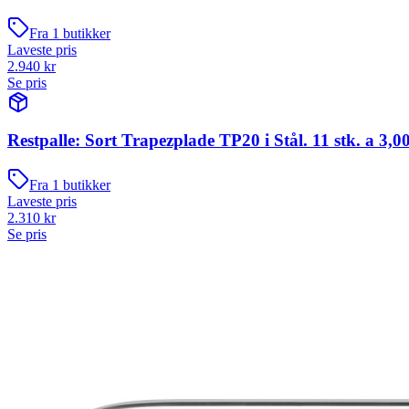
Fra
1
butikker
Laveste pris
2.940
kr
Se pris
Restpalle: Sort Trapezplade TP20 i Stål. 11 stk. a 3,0
Fra
1
butikker
Laveste pris
2.310
kr
Se pris