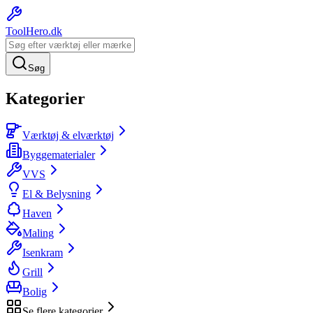
ToolHero
.dk
Søg
Kategorier
Værktøj & elværktøj
Byggematerialer
VVS
El & Belysning
Haven
Maling
Isenkram
Grill
Bolig
Se flere kategorier