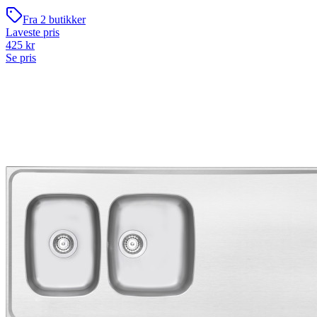
Fra
2
butikker
Laveste pris
425
kr
Se pris