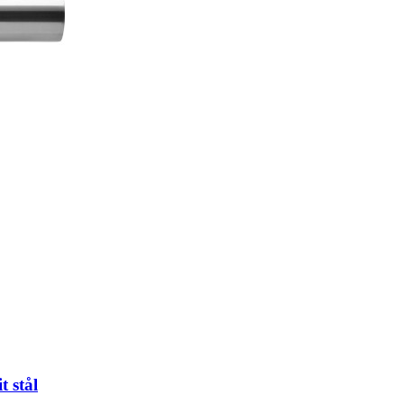
t stål