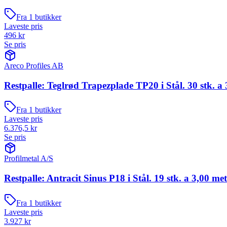
Fra
1
butikker
Laveste pris
496
kr
Se pris
Areco Profiles AB
Restpalle: Teglrød Trapezplade TP20 i Stål. 30 stk. a 
Fra
1
butikker
Laveste pris
6.376,5
kr
Se pris
Profilmetal A/S
Restpalle: Antracit Sinus P18 i Stål. 19 stk. a 3,00 me
Fra
1
butikker
Laveste pris
3.927
kr