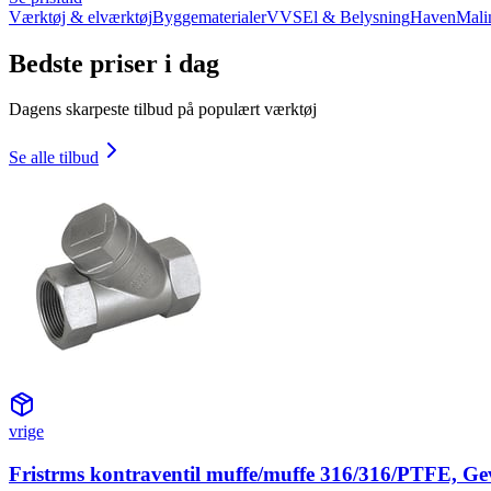
Værktøj & elværktøj
Byggematerialer
VVS
El & Belysning
Haven
Mali
Bedste priser i dag
Dagens skarpeste tilbud på populært værktøj
Se alle tilbud
vrige
Fristrms kontraventil muffe/muffe 316/316/PTFE, Ge