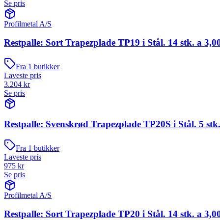
Se pris
Profilmetal A/S
Restpalle: Sort Trapezplade TP19 i Stål. 14 stk. a 3,0
Fra
1
butikker
Laveste pris
3.204
kr
Se pris
Restpalle: Svenskrød Trapezplade TP20S i Stål. 5 stk.
Fra
1
butikker
Laveste pris
975
kr
Se pris
Profilmetal A/S
Restpalle: Sort Trapezplade TP20 i Stål. 14 stk. a 3,0