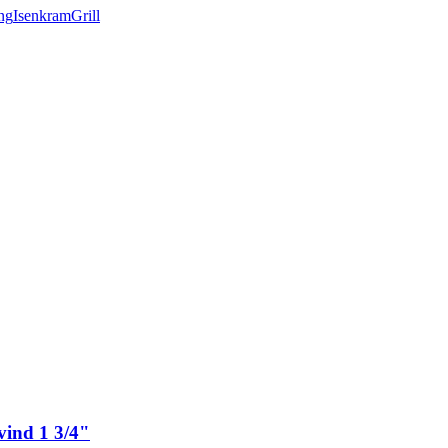
ng
Isenkram
Grill
vind 1 3/4"