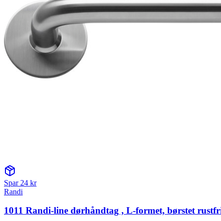
Spar
24
kr
Randi
1011 Randi-line dørhåndtag , L-formet, børstet rustfri