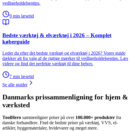
vedligeholdelsestips.
9
min læsetid
Bedste værktøj & elværktøj i 2026 – Komplet
køberguide
Leder du efter det bedste værktøj og elværktøj i 2026? Vores guide
dækker alt fra valg af de rigtige mærker til vedligeholdelsestips. Læs
videre og find det perfekte værktøj til dine behov.
7
min læsetid
Se alle guider
Danmarks prissammenligning for hjem &
værksted
ToolHero
sammenligner priser på over
100.000+ produkter
fra
danske forhandlere. Find de bedste priser på værktøj, VVS, el-
artikler, byggematerialer, hvidevarer og meget mere.