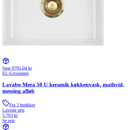
Spar
9791.04
kr
EL-Grossisten
Lavabo Mera 50 U keramik køkkenvask, mathvid,
messing afløb
Fra
3
butikker
Laveste pris
5.703
kr
Se pris