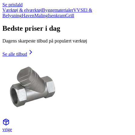
Se prisfald
Værktøj & elværktøj
Byggematerialer
VVS
El &
Belysning
Haven
Maling
Isenkram
Grill
Bedste priser i dag
Dagens skarpeste tilbud på populært værktøj
Se alle tilbud
vrige