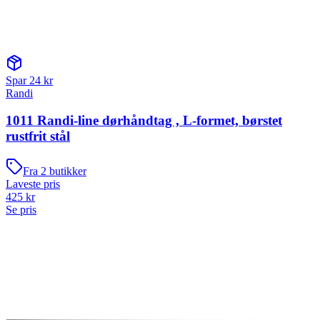
Spar
24
kr
Randi
1011 Randi-line dørhåndtag , L-formet, børstet
rustfrit stål
Fra
2
butikker
Laveste pris
425
kr
Se pris