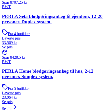
Spar
8707.25
kr
BWT
PERLA Seta blødgøringsanlæg til ejendom, 12-20
personer. Duplex system.
Fra
4
butikker
Laveste pris
33.569
kr
Se pris
Spar
8428.5
kr
BWT
PERLA Home blødgøringsanlæg til hus, 2-12
personer. Simplex system.
Fra
5
butikker
Laveste pris
23.064
kr
Se pris
Se alle