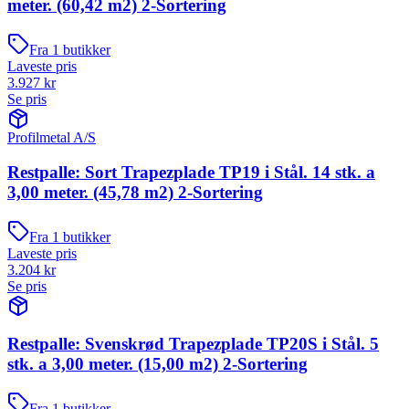
meter. (60,42 m2) 2-Sortering
Fra
1
butikker
Laveste pris
3.927
kr
Se pris
Profilmetal A/S
Restpalle: Sort Trapezplade TP19 i Stål. 14 stk. a
3,00 meter. (45,78 m2) 2-Sortering
Fra
1
butikker
Laveste pris
3.204
kr
Se pris
Restpalle: Svenskrød Trapezplade TP20S i Stål. 5
stk. a 3,00 meter. (15,00 m2) 2-Sortering
Fra
1
butikker