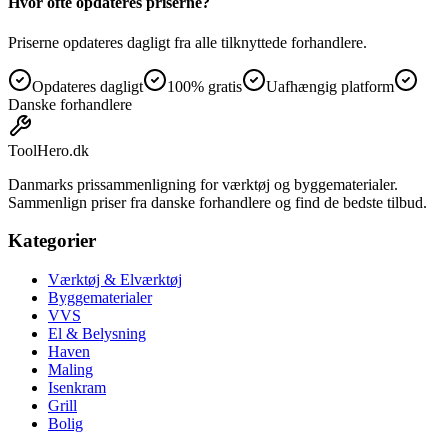
Hvor ofte opdateres priserne?
Priserne opdateres dagligt fra alle tilknyttede forhandlere.
Opdateres dagligt
100% gratis
Uafhængig platform
Danske forhandlere
ToolHero
.dk
Danmarks prissammenligning for værktøj og byggematerialer.
Sammenlign priser fra danske forhandlere og find de bedste tilbud.
Kategorier
Værktøj & Elværktøj
Byggematerialer
VVS
El & Belysning
Haven
Maling
Isenkram
Grill
Bolig