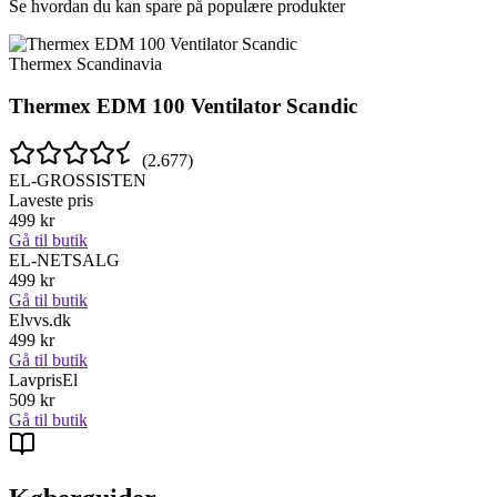
Se hvordan du kan spare på populære produkter
Thermex Scandinavia
Thermex EDM 100 Ventilator Scandic
(
2.677
)
EL-GROSSISTEN
Laveste pris
499
kr
Gå til butik
EL-NETSALG
499
kr
Gå til butik
Elvvs.dk
499
kr
Gå til butik
LavprisEl
509
kr
Gå til butik