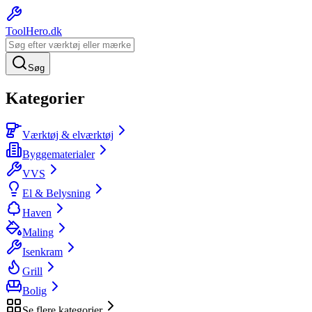
ToolHero
.dk
Søg
Kategorier
Værktøj & elværktøj
Byggematerialer
VVS
El & Belysning
Haven
Maling
Isenkram
Grill
Bolig
Se flere kategorier