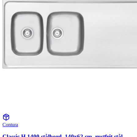
Contura
Classic H 1400 stålbord, 140x62 cm, rustfrit stål