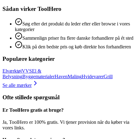
Sådan virker ToolHero
Søg efter det produkt du leder efter eller browse i vores
kategorier
Sammenlign priser fra flere danske forhandlere på ét sted
Klik på den bedste pris og køb direkte hos forhandleren
Populære kategorier
Elværktøj
VVS
El &
Belysning
Byggematerialer
Haven
Maling
Hvidevarer
Grill
Se alle mærker
Ofte stillede spørgsmål
Er ToolHero gratis at bruge?
Ja, ToolHero er 100% gratis. Vi tjener provision når du køber via
vores links.