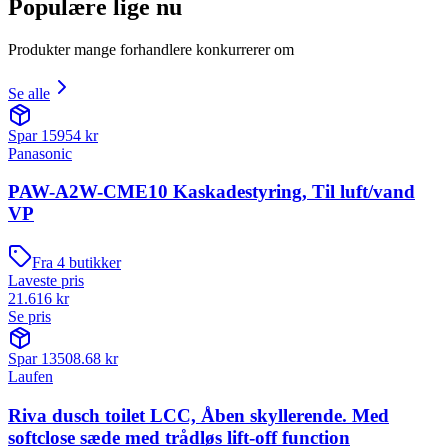
Populære lige nu
Produkter mange forhandlere konkurrerer om
Se alle
Spar
15954
kr
Panasonic
PAW-A2W-CME10 Kaskadestyring, Til luft/vand
VP
Fra
4
butikker
Laveste pris
21.616
kr
Se pris
Spar
13508.68
kr
Laufen
Riva dusch toilet LCC, Åben skyllerende. Med
softclose sæde med trådløs lift-off function