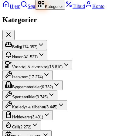
Hjem
Søg
Tilbud
Konto
Kategorier
Kategorier
Bolig
(
174.057
)
Haven
(
41.527
)
Værktøj & elværktøj
(
18.810
)
Isenkram
(
17.274
)
Byggematerialer
(
6.732
)
Sportsartikler
(
3.745
)
Kæledyr & tilbehør
(
3.445
)
Hvidevarer
(
3.401
)
Grill
(
2.272
)