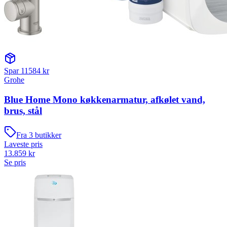
Spar
11584
kr
Grohe
Blue Home Mono køkkenarmatur, afkølet vand,
brus, stål
Fra
3
butikker
Laveste pris
13.859
kr
Se pris