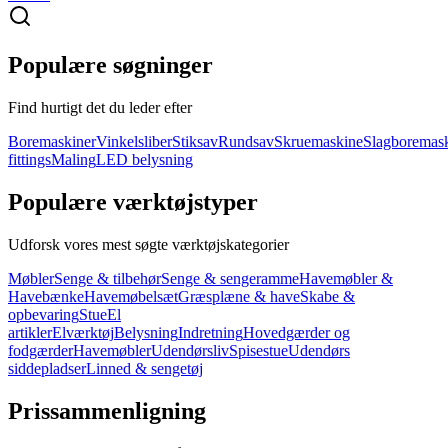
Populære søgninger
Find hurtigt det du leder efter
Boremaskiner
Vinkelsliber
Stiksav
Rundsav
Skruemaskine
Slagboremas
fittings
Maling
LED belysning
Populære værktøjstyper
Udforsk vores mest søgte værktøjskategorier
Møbler
Senge & tilbehør
Senge & sengeramme
Havemøbler &
Havebænke
Havemøbelsæt
Græsplæne & have
Skabe &
opbevaring
Stue
El
artikler
Elværktøj
Belysning
Indretning
Hovedgærder og
fodgærder
Havemøbler
Udendørsliv
Spisestue
Udendørs
siddepladser
Linned & sengetøj
Prissammenligning