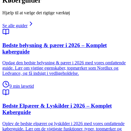
Køberguider
Hjælp til at vælge det rigtige værktøj
Se alle guider
Bedste belysning & pærer i 2026 – Komplet
køberguide
Opdag den bedste belysning & pærer i 2026 med vores omfattende
guide. Lær om vigtige egenskaber, topmærker som Nordlux og
Ledvance, og få indsigt i vedligeholdelse.
9
min læsetid
Bedste Elpærer & Lyskilder i 2026 – Komplet
Køberguide
Oplev de bedste elpærer og lyskilder i 2026 med vores omfattende
køberguide. Lær om de vigtigste funktioner, typer, topmærker og