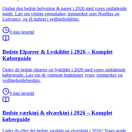
Opdag den bedste belysning & pærer i 2026 med vores omfattende
guide. Lær om vigtige egenskaber, topmærker som Nordlux og
Ledvance, og få indsigt i vedligeholdelse.
9
min læsetid
Bedste Elpærer & Lyskilder i 2026 – Komplet
Køberguide
Oplev de bedste elpærer og lyskilder i 2026 med vores omfattende
køberguide. Lær om de vigtigste funktioner, typer, topmærker og
vedligeholdelsestips.
9
min læsetid
Bedste værktøj & elværktøj i 2026 – Komplet
køberguide
Leder du efter det bedste værktøj og elværktøj i 2026? Vores guide