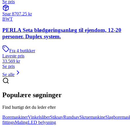
Se pris
Spar
8707.25
kr
BWT
PERLA Seta blødgøringsanlæg til ejendom, 12-20
personer. Duplex system.
Fra
4
butikker
Laveste pris
33.569
kr
Se pris
Se alle
Populære søgninger
Find hurtigt det du leder efter
Boremaskiner
Vinkelsliber
Stiksav
Rundsav
Skruemaskine
Slagboremas
fittings
Maling
LED belysning