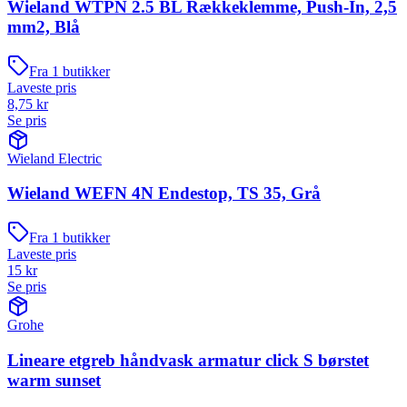
Wieland WTPN 2.5 BL Rækkeklemme, Push-In, 2,5
mm2, Blå
Fra
1
butikker
Laveste pris
8,75
kr
Se pris
Wieland Electric
Wieland WEFN 4N Endestop, TS 35, Grå
Fra
1
butikker
Laveste pris
15
kr
Se pris
Grohe
Lineare etgreb håndvask armatur click S børstet
warm sunset