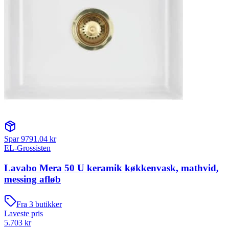
Spar
9791.04
kr
EL-Grossisten
Lavabo Mera 50 U keramik køkkenvask, mathvid,
messing afløb
Fra
3
butikker
Laveste pris
5.703
kr