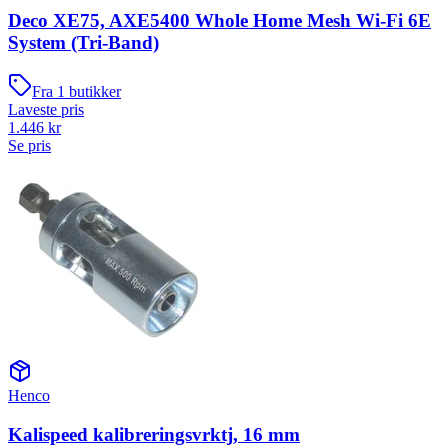
Deco XE75, AXE5400 Whole Home Mesh Wi-Fi 6E
System (Tri-Band)
Fra
1
butikker
Laveste pris
1.446
kr
Se pris
Henco
Kalispeed kalibreringsvrktj, 16 mm