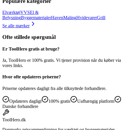
Populære kategorier
Elværktøj
VVS
El &
Belysning
Byggematerialer
Haven
Maling
Hvidevarer
Grill
Se alle mærker
Ofte stillede spørgsmål
Er ToolHero gratis at bruge?
Ja, ToolHero er 100% gratis. Vi tjener provision når du køber via
vores links.
Hvor ofte opdateres priserne?
Priserne opdateres dagligt fra alle tilknyttede forhandlere.
Opdateres dagligt
100% gratis
Uafhængig platform
Danske forhandlere
ToolHero
.dk
Danmarks prissammenligning for værktøj og byggematerialer.