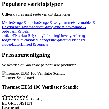
Populære værktøjstyper
Udforsk vores mest søgte værktøjskategorier
Møbler
Senge & tilbehør
Senge & sengeramme
Havemøbler &
Havebænke
Havemøbelsæt
Græsplæne & have
Skabe &
opbevaring
Stue
El
artikler
Elværktøj
Belysning
Indretning
Hovedgærder og
fodgærder
Havemøbler
Udendørsliv
Spisestue
Udendørs
siddepladser
Linned & sengetøj
Prissammenligning
Se hvordan du kan spare på populære produkter
Thermex Scandinavia
Thermex EDM 100 Ventilator Scandic
(
2.541
)
EL-GROSSISTEN
Laveste pris