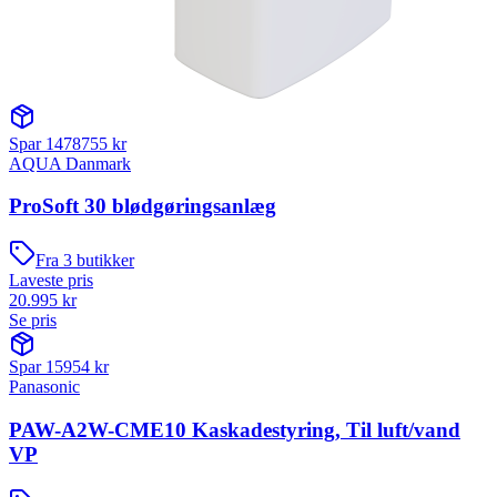
Spar
1478755
kr
AQUA Danmark
ProSoft 30 blødgøringsanlæg
Fra
3
butikker
Laveste pris
20.995
kr
Se pris
Spar
15954
kr
Panasonic
PAW-A2W-CME10 Kaskadestyring, Til luft/vand
VP