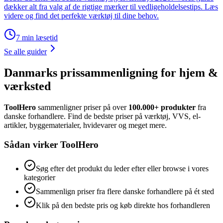
dækker alt fra valg af de rigtige mærker til vedligeholdelsestips. Læs
videre og find det perfekte værktøj til dine behov.
7
min læsetid
Se alle guider
Danmarks prissammenligning for hjem &
værksted
ToolHero
sammenligner priser på over
100.000+ produkter
fra
danske forhandlere. Find de bedste priser på værktøj, VVS, el-
artikler, byggematerialer, hvidevarer og meget mere.
Sådan virker ToolHero
Søg efter det produkt du leder efter eller browse i vores
kategorier
Sammenlign priser fra flere danske forhandlere på ét sted
Klik på den bedste pris og køb direkte hos forhandleren