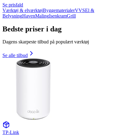
Se prisfald
Værktøj & elværktøj
Byggematerialer
VVS
El &
Belysning
Haven
Maling
Isenkram
Grill
Bedste priser i dag
Dagens skarpeste tilbud på populært værktøj
Se alle tilbud
TP-Link