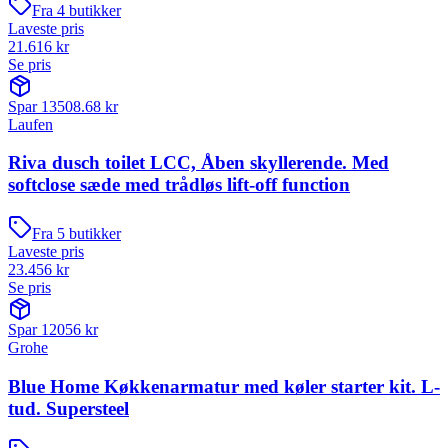
Fra
4
butikker
Laveste pris
21.616
kr
Se pris
Spar
13508.68
kr
Laufen
Riva dusch toilet LCC, Åben skyllerende. Med
softclose sæde med trådløs lift-off function
Fra
5
butikker
Laveste pris
23.456
kr
Se pris
Spar
12056
kr
Grohe
Blue Home Køkkenarmatur med køler starter kit. L-
tud. Supersteel