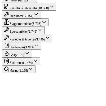
Haven
(
41.527
)
Værktøj & elværktøj
(
18.808
)
Isenkram
(
17.151
)
Byggematerialer
(
6.726
)
Sportsartikler
(
3.745
)
Kæledyr & tilbehør
(
3.445
)
Hvidevarer
(
3.403
)
Grill
(
2.273
)
Elektronik
(
1.474
)
Maling
(
1.125
)