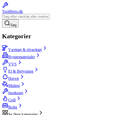
ToolHero
.dk
Søg
Kategorier
Værktøj & elværktøj
Byggematerialer
VVS
El & Belysning
Haven
Maling
Isenkram
Grill
Bolig
Se flere kategorier