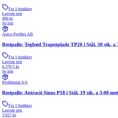
Fra
1
butikker
Laveste pris
496
kr
Se pris
Areco Profiles AB
Restpalle: Teglrød Trapezplade TP20 i Stål. 30 stk. a 
Fra
1
butikker
Laveste pris
6.376,5
kr
Se pris
Profilmetal A/S
Restpalle: Antracit Sinus P18 i Stål. 19 stk. a 3,00 me
Fra
1
butikker
Laveste pris
3.927
kr