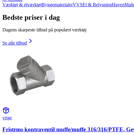
Værktøj & elværktøj
Byggematerialer
VVS
El & Belysning
Haven
Mali
Bedste priser i dag
Dagens skarpeste tilbud på populært værktøj
Se alle tilbud
vrige
Fristrms kontraventil muffe/muffe 316/316/PTFE, Ge