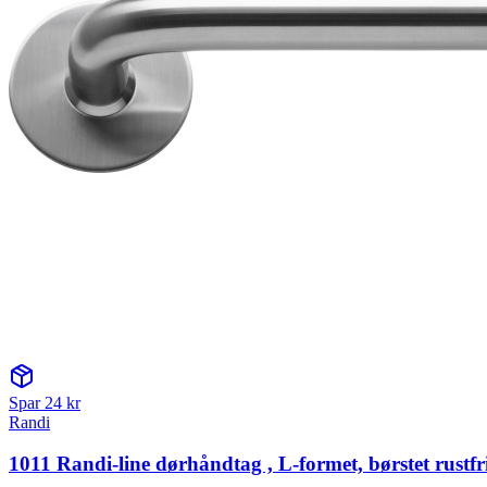
Spar
24
kr
Randi
1011 Randi-line dørhåndtag , L-formet, børstet rustfri