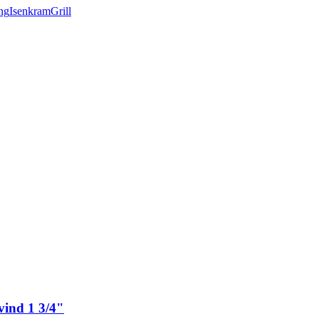
ng
Isenkram
Grill
vind 1 3/4"