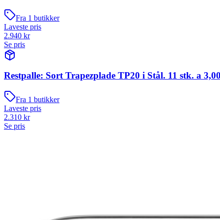
Fra
1
butikker
Laveste pris
2.940
kr
Se pris
Restpalle: Sort Trapezplade TP20 i Stål. 11 stk. a 3,0
Fra
1
butikker
Laveste pris
2.310
kr
Se pris