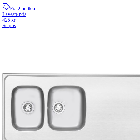
Fra
2
butikker
Laveste pris
425
kr
Se pris