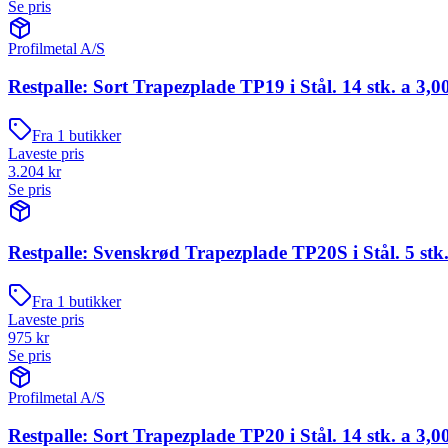
Se pris
Profilmetal A/S
Restpalle: Sort Trapezplade TP19 i Stål. 14 stk. a 3,0
Fra
1
butikker
Laveste pris
3.204
kr
Se pris
Restpalle: Svenskrød Trapezplade TP20S i Stål. 5 stk.
Fra
1
butikker
Laveste pris
975
kr
Se pris
Profilmetal A/S
Restpalle: Sort Trapezplade TP20 i Stål. 14 stk. a 3,0