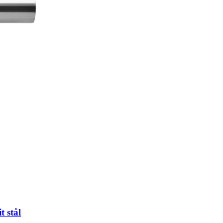
t stål