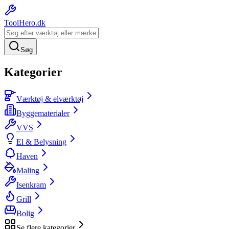
ToolHero
.dk
Søg
Kategorier
Værktøj & elværktøj
Byggematerialer
VVS
El & Belysning
Haven
Maling
Isenkram
Grill
Bolig
Se flere kategorier