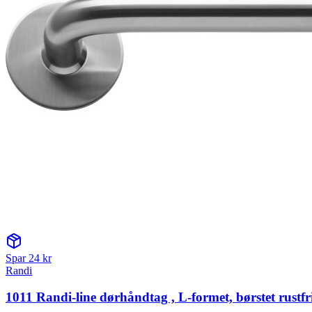
Spar
24
kr
Randi
1011 Randi-line dørhåndtag , L-formet, børstet rustfri