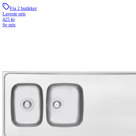
Fra
2
butikker
Laveste pris
425
kr
Se pris