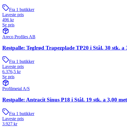
Fra
1
butikker
Laveste pris
496
kr
Se pris
Areco Profiles AB
Restpalle: Teglrød Trapezplade TP20 i Stål. 30 stk. a 
Fra
1
butikker
Laveste pris
6.376,5
kr
Se pris
Profilmetal A/S
Restpalle: Antracit Sinus P18 i Stål. 19 stk. a 3,00 me
Fra
1
butikker
Laveste pris
3.927
kr