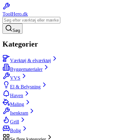
ToolHero
.dk
Søg
Kategorier
Værktøj & elværktøj
Byggematerialer
VVS
El & Belysning
Haven
Maling
Isenkram
Grill
Bolig
Se flere kategorier