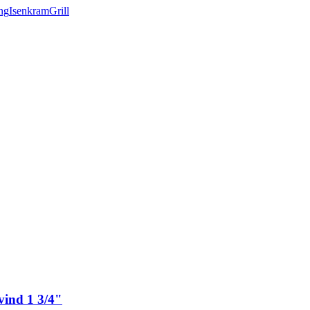
ng
Isenkram
Grill
vind 1 3/4"