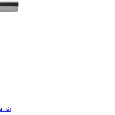
t stål