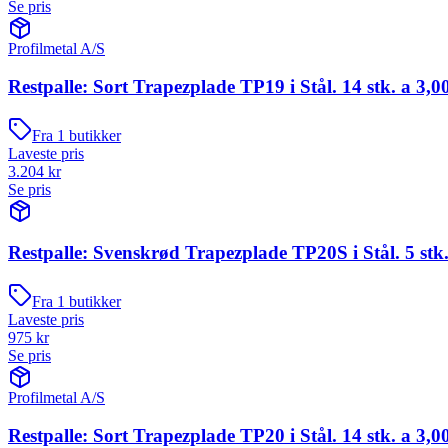
Se pris
Profilmetal A/S
Restpalle: Sort Trapezplade TP19 i Stål. 14 stk. a 3,0
Fra
1
butikker
Laveste pris
3.204
kr
Se pris
Restpalle: Svenskrød Trapezplade TP20S i Stål. 5 stk.
Fra
1
butikker
Laveste pris
975
kr
Se pris
Profilmetal A/S
Restpalle: Sort Trapezplade TP20 i Stål. 14 stk. a 3,0