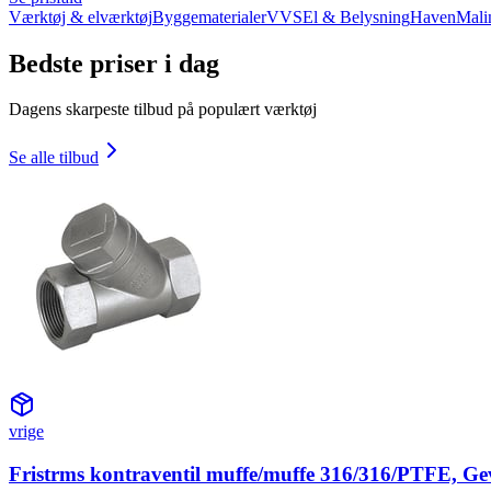
Værktøj & elværktøj
Byggematerialer
VVS
El & Belysning
Haven
Mali
Bedste priser i dag
Dagens skarpeste tilbud på populært værktøj
Se alle tilbud
vrige
Fristrms kontraventil muffe/muffe 316/316/PTFE, Ge