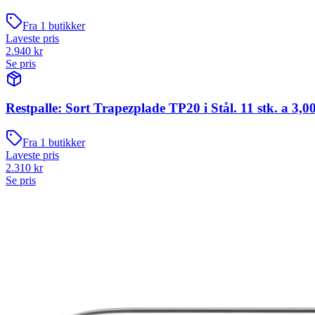
Fra
1
butikker
Laveste pris
2.940
kr
Se pris
Restpalle: Sort Trapezplade TP20 i Stål. 11 stk. a 3,0
Fra
1
butikker
Laveste pris
2.310
kr
Se pris