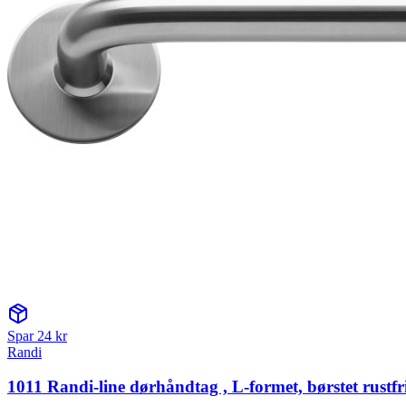
Spar
24
kr
Randi
1011 Randi-line dørhåndtag , L-formet, børstet rustfri