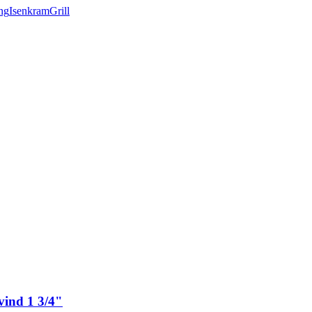
ng
Isenkram
Grill
vind 1 3/4"