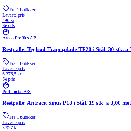
Fra
1
butikker
Laveste pris
496
kr
Se pris
Areco Profiles AB
Restpalle: Teglrød Trapezplade TP20 i Stål. 30 stk. a 
Fra
1
butikker
Laveste pris
6.376,5
kr
Se pris
Profilmetal A/S
Restpalle: Antracit Sinus P18 i Stål. 19 stk. a 3,00 me
Fra
1
butikker
Laveste pris
3.927
kr