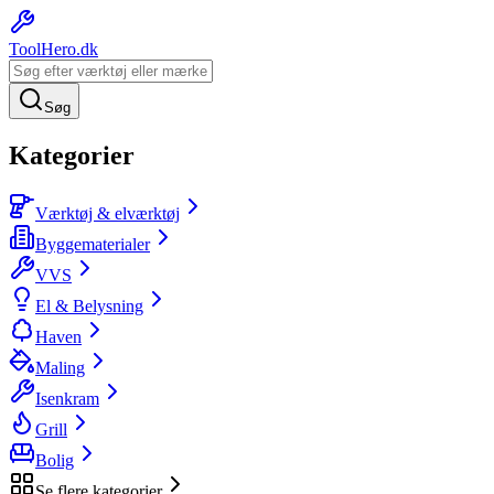
ToolHero
.dk
Søg
Kategorier
Værktøj & elværktøj
Byggematerialer
VVS
El & Belysning
Haven
Maling
Isenkram
Grill
Bolig
Se flere kategorier