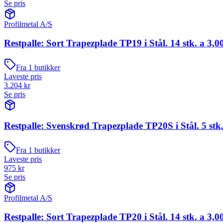
Se pris
Profilmetal A/S
Restpalle: Sort Trapezplade TP19 i Stål. 14 stk. a 3,0
Fra
1
butikker
Laveste pris
3.204
kr
Se pris
Restpalle: Svenskrød Trapezplade TP20S i Stål. 5 stk.
Fra
1
butikker
Laveste pris
975
kr
Se pris
Profilmetal A/S
Restpalle: Sort Trapezplade TP20 i Stål. 14 stk. a 3,0