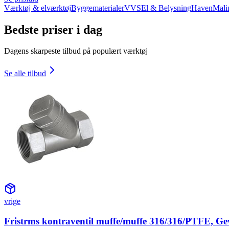
Værktøj & elværktøj
Byggematerialer
VVS
El & Belysning
Haven
Mali
Bedste priser i dag
Dagens skarpeste tilbud på populært værktøj
Se alle tilbud
vrige
Fristrms kontraventil muffe/muffe 316/316/PTFE, Ge