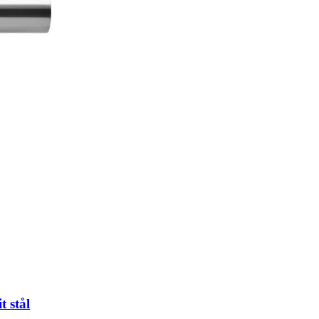
t stål