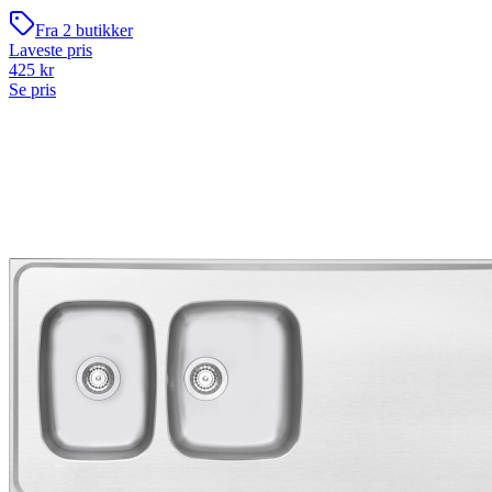
Fra
2
butikker
Laveste pris
425
kr
Se pris