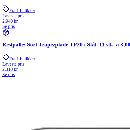
Fra
1
butikker
Laveste pris
2.940
kr
Se pris
Restpalle: Sort Trapezplade TP20 i Stål. 11 stk. a 3,0
Fra
1
butikker
Laveste pris
2.310
kr
Se pris