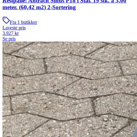
Restpalle: Antracit Sinus P18 i Stål. 19 stk. a 3,00
meter. (60,42 m2) 2-Sortering
Fra
1
butikker
Laveste pris
3.927
kr
Se pris