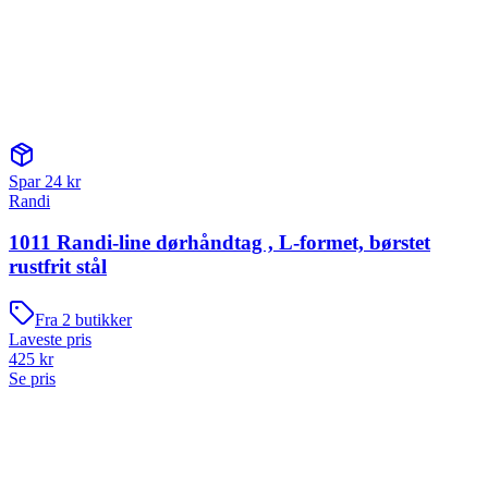
Spar
24
kr
Randi
1011 Randi-line dørhåndtag , L-formet, børstet
rustfrit stål
Fra
2
butikker
Laveste pris
425
kr
Se pris