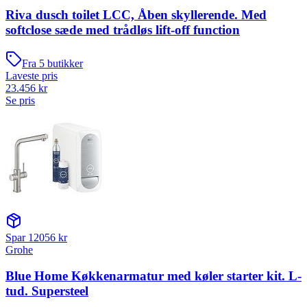
Riva dusch toilet LCC, Åben skyllerende. Med
softclose sæde med trådløs lift-off function
Fra
5
butikker
Laveste pris
23.456
kr
Se pris
Spar
12056
kr
Grohe
Blue Home Køkkenarmatur med køler starter kit. L-
tud. Supersteel