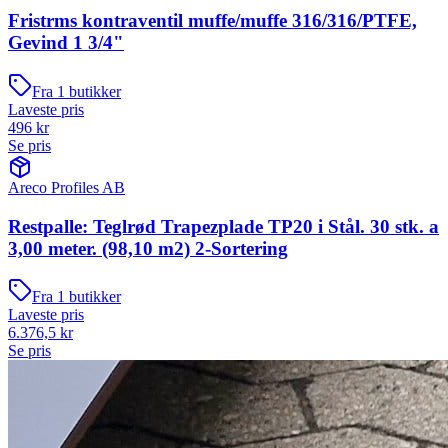
Fristrms kontraventil muffe/muffe 316/316/PTFE,
Gevind 1 3/4"
Fra
1
butikker
Laveste pris
496
kr
Se pris
Areco Profiles AB
Restpalle: Teglrød Trapezplade TP20 i Stål. 30 stk. a
3,00 meter. (98,10 m2) 2-Sortering
Fra
1
butikker
Laveste pris
6.376,5
kr
Se pris