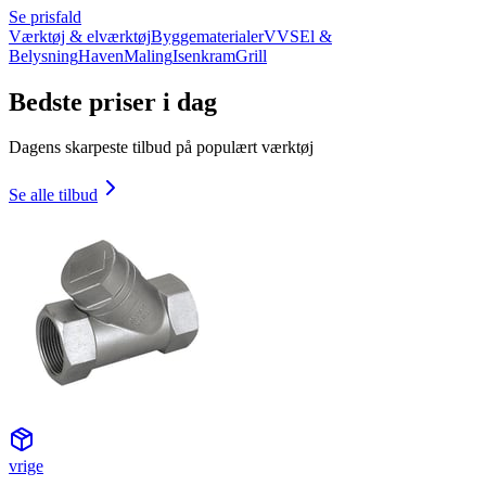
Se prisfald
Værktøj & elværktøj
Byggematerialer
VVS
El &
Belysning
Haven
Maling
Isenkram
Grill
Bedste priser i dag
Dagens skarpeste tilbud på populært værktøj
Se alle tilbud
vrige