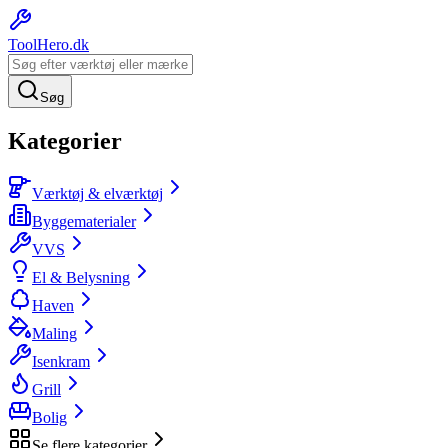
ToolHero
.dk
Søg
Kategorier
Værktøj & elværktøj
Byggematerialer
VVS
El & Belysning
Haven
Maling
Isenkram
Grill
Bolig
Se flere kategorier