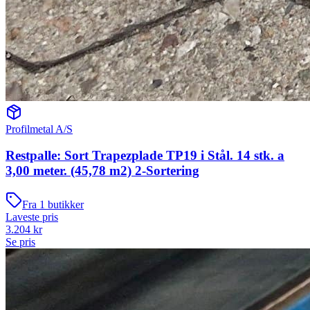
Profilmetal A/S
Restpalle: Sort Trapezplade TP19 i Stål. 14 stk. a
3,00 meter. (45,78 m2) 2-Sortering
Fra
1
butikker
Laveste pris
3.204
kr
Se pris