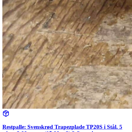
Restpalle: Svenskrød Trapezplade TP20S i Stål. 5