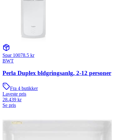
Spar
10078.5
kr
BWT
Perla Duplex bldgringsanlg, 2-12 personer
Fra
4
butikker
Laveste pris
28.439
kr
Se pris