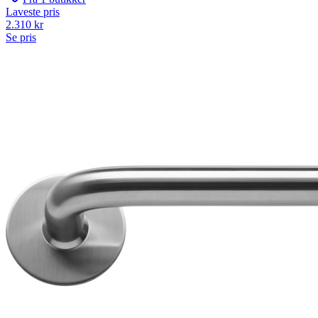
Laveste pris
2.310
kr
Se pris