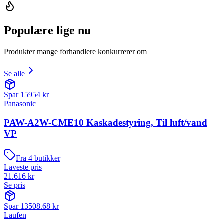
Populære lige nu
Produkter mange forhandlere konkurrerer om
Se alle
Spar
15954
kr
Panasonic
PAW-A2W-CME10 Kaskadestyring, Til luft/vand
VP
Fra
4
butikker
Laveste pris
21.616
kr
Se pris
Spar
13508.68
kr
Laufen