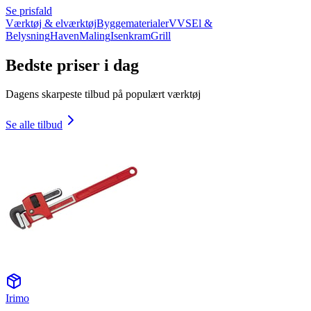
Se prisfald
Værktøj & elværktøj
Byggematerialer
VVS
El &
Belysning
Haven
Maling
Isenkram
Grill
Bedste priser i dag
Dagens skarpeste tilbud på populært værktøj
Se alle tilbud
Irimo