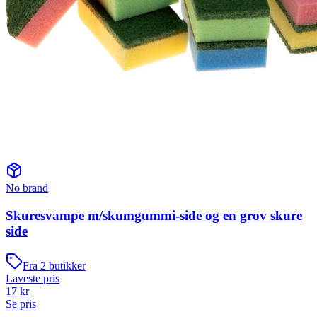
No brand
Skuresvampe m/skumgummi-side og en grov skure
side
Fra
2
butikker
Laveste pris
17
kr
Se pris