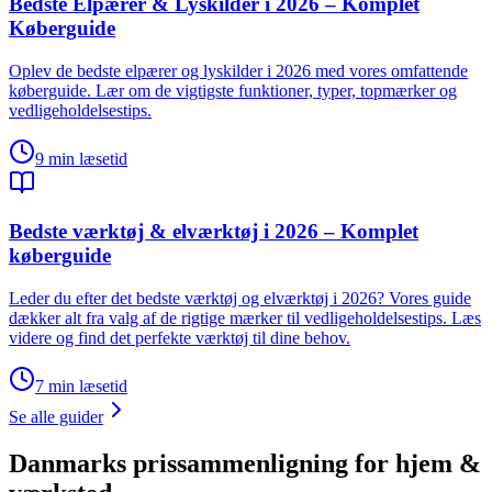
Bedste Elpærer & Lyskilder i 2026 – Komplet
Køberguide
Oplev de bedste elpærer og lyskilder i 2026 med vores omfattende
køberguide. Lær om de vigtigste funktioner, typer, topmærker og
vedligeholdelsestips.
9
min læsetid
Bedste værktøj & elværktøj i 2026 – Komplet
køberguide
Leder du efter det bedste værktøj og elværktøj i 2026? Vores guide
dækker alt fra valg af de rigtige mærker til vedligeholdelsestips. Læs
videre og find det perfekte værktøj til dine behov.
7
min læsetid
Se alle guider
Danmarks prissammenligning for hjem &