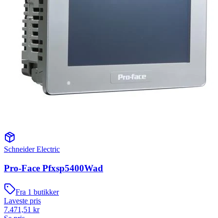
Schneider Electric
Pro-Face Pfxsp5400Wad
Fra
1
butikker
Laveste pris
7.471,51
kr