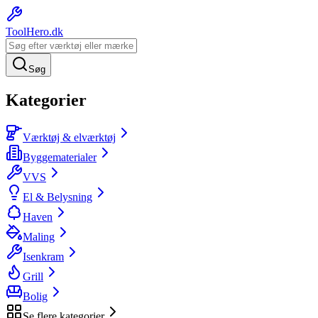
ToolHero
.dk
Søg
Kategorier
Værktøj & elværktøj
Byggematerialer
VVS
El & Belysning
Haven
Maling
Isenkram
Grill
Bolig
Se flere kategorier