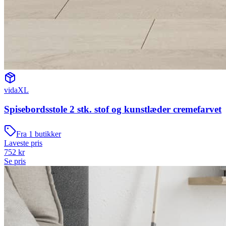
vidaXL
Spisebordsstole 2 stk. stof og kunstlæder cremefarvet
Fra
1
butikker
Laveste pris
752
kr
Se pris