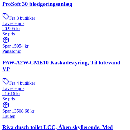
ProSoft 30 blødgøringsanlæg
Fra
3
butikker
Laveste pris
20.995
kr
Se pris
Spar
15954
kr
Panasonic
PAW-A2W-CME10 Kaskadestyring, Til luft/vand
VP
Fra
4
butikker
Laveste pris
21.616
kr
Se pris
Spar
13508.68
kr
Laufen
Riva dusch toilet LCC, Åben skyllerende. Med