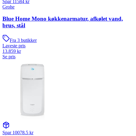
Spar
11584
kr
Grohe
Blue Home Mono køkkenarmatur, afkølet vand,
brus, stål
Fra
3
butikker
Laveste pris
13.859
kr
Se pris
Spar
10078.5
kr