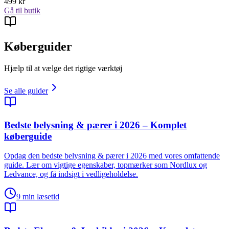
499
kr
Gå til butik
Køberguider
Hjælp til at vælge det rigtige værktøj
Se alle guider
Bedste belysning & pærer i 2026 – Komplet
køberguide
Opdag den bedste belysning & pærer i 2026 med vores omfattende
guide. Lær om vigtige egenskaber, topmærker som Nordlux og
Ledvance, og få indsigt i vedligeholdelse.
9
min læsetid