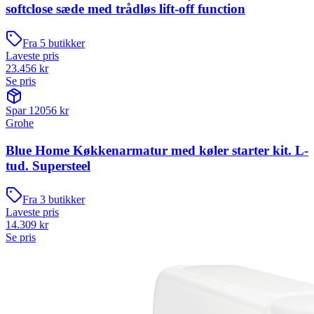
softclose sæde med trådløs lift-off function
Fra
5
butikker
Laveste pris
23.456
kr
Se pris
Spar
12056
kr
Grohe
Blue Home Køkkenarmatur med køler starter kit. L-
tud. Supersteel
Fra
3
butikker
Laveste pris
14.309
kr
Se pris