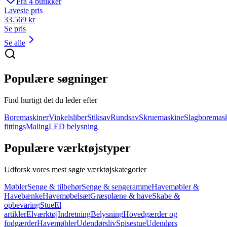
Fra
4
butikker
Laveste pris
33.569
kr
Se pris
Se alle
Populære søgninger
Find hurtigt det du leder efter
Boremaskiner
Vinkelsliber
Stiksav
Rundsav
Skruemaskine
Slagboremas
fittings
Maling
LED belysning
Populære værktøjstyper
Udforsk vores mest søgte værktøjskategorier
Møbler
Senge & tilbehør
Senge & sengeramme
Havemøbler &
Havebænke
Havemøbelsæt
Græsplæne & have
Skabe &
opbevaring
Stue
El
artikler
Elværktøj
Indretning
Belysning
Hovedgærder og
fodgærder
Havemøbler
Udendørsliv
Spisestue
Udendørs