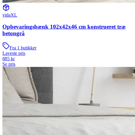
vidaXL
Opbevaringsbænk 102x42x46 cm konstrueret træ
betongrå
Fra
1
butikker
Laveste pris
885
kr
Se pris