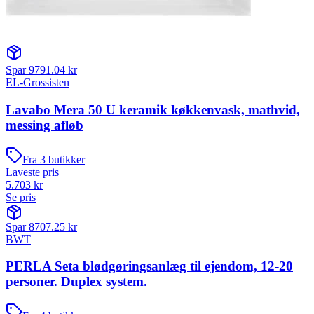
Spar
9791.04
kr
EL-Grossisten
Lavabo Mera 50 U keramik køkkenvask, mathvid,
messing afløb
Fra
3
butikker
Laveste pris
5.703
kr
Se pris
Spar
8707.25
kr
BWT
PERLA Seta blødgøringsanlæg til ejendom, 12-20
personer. Duplex system.