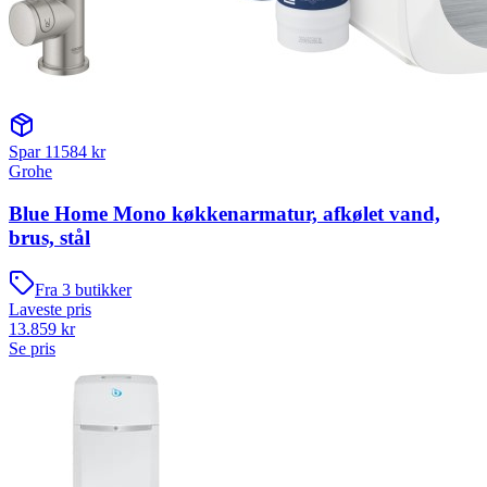
Spar
11584
kr
Grohe
Blue Home Mono køkkenarmatur, afkølet vand,
brus, stål
Fra
3
butikker
Laveste pris
13.859
kr
Se pris