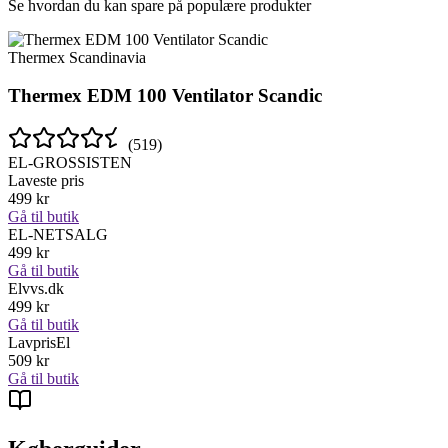
Se hvordan du kan spare på populære produkter
Thermex Scandinavia
Thermex EDM 100 Ventilator Scandic
(
519
)
EL-GROSSISTEN
Laveste pris
499
kr
Gå til butik
EL-NETSALG
499
kr
Gå til butik
Elvvs.dk
499
kr
Gå til butik
LavprisEl
509
kr
Gå til butik