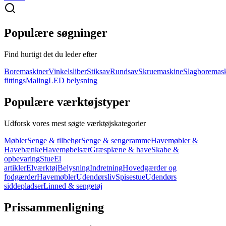
Populære søgninger
Find hurtigt det du leder efter
Boremaskiner
Vinkelsliber
Stiksav
Rundsav
Skruemaskine
Slagboremas
fittings
Maling
LED belysning
Populære værktøjstyper
Udforsk vores mest søgte værktøjskategorier
Møbler
Senge & tilbehør
Senge & sengeramme
Havemøbler &
Havebænke
Havemøbelsæt
Græsplæne & have
Skabe &
opbevaring
Stue
El
artikler
Elværktøj
Belysning
Indretning
Hovedgærder og
fodgærder
Havemøbler
Udendørsliv
Spisestue
Udendørs
siddepladser
Linned & sengetøj
Prissammenligning