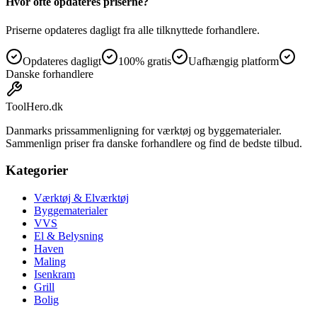
Hvor ofte opdateres priserne?
Priserne opdateres dagligt fra alle tilknyttede forhandlere.
Opdateres dagligt
100% gratis
Uafhængig platform
Danske forhandlere
ToolHero
.dk
Danmarks prissammenligning for værktøj og byggematerialer.
Sammenlign priser fra danske forhandlere og find de bedste tilbud.
Kategorier
Værktøj & Elværktøj
Byggematerialer
VVS
El & Belysning
Haven
Maling
Isenkram
Grill
Bolig