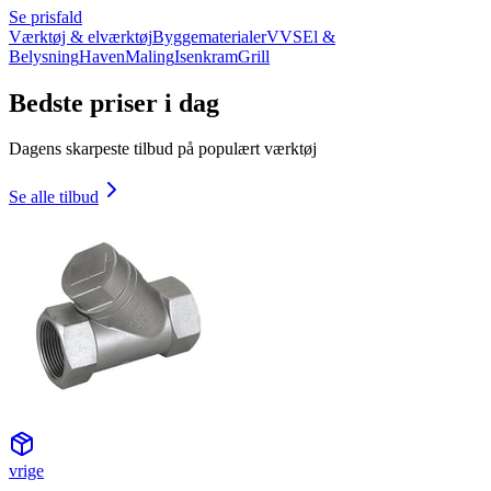
Se prisfald
Værktøj & elværktøj
Byggematerialer
VVS
El &
Belysning
Haven
Maling
Isenkram
Grill
Bedste priser i dag
Dagens skarpeste tilbud på populært værktøj
Se alle tilbud
vrige