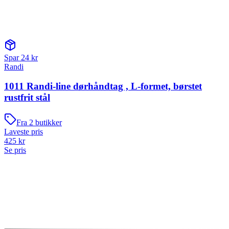
Spar
24
kr
Randi
1011 Randi-line dørhåndtag , L-formet, børstet
rustfrit stål
Fra
2
butikker
Laveste pris
425
kr
Se pris