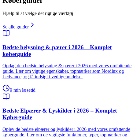
Køberguider
Hjælp til at vælge det rigtige værktøj
Se alle guider
Bedste belysning & pærer i 2026 – Komplet
køberguide
Opdag den bedste belysning & pærer i 2026 med vores omfattende
guide. Lær om vigtige egenskaber, topmærker som Nordlux og
Ledvance, og få indsigt i vedligeholdelse.
9
min læsetid
Bedste Elpærer & Lyskilder i 2026 – Komplet
Køberguide
Oplev de bedste elpærer og lyskilder i 2026 med vores omfattende
køberguide. Lær om de vigtigste funktioner, typer, topmærker og