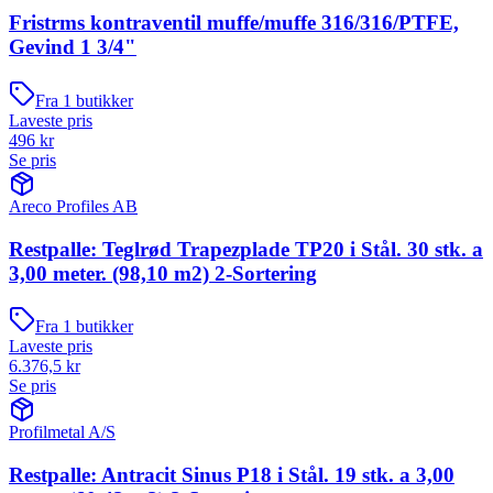
Fristrms kontraventil muffe/muffe 316/316/PTFE,
Gevind 1 3/4"
Fra
1
butikker
Laveste pris
496
kr
Se pris
Areco Profiles AB
Restpalle: Teglrød Trapezplade TP20 i Stål. 30 stk. a
3,00 meter. (98,10 m2) 2-Sortering
Fra
1
butikker
Laveste pris
6.376,5
kr
Se pris
Profilmetal A/S
Restpalle: Antracit Sinus P18 i Stål. 19 stk. a 3,00