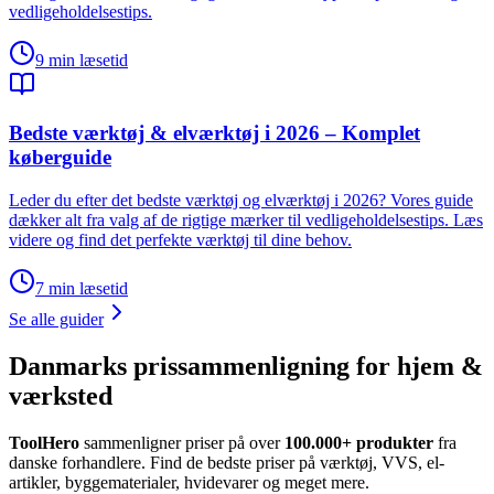
vedligeholdelsestips.
9
min læsetid
Bedste værktøj & elværktøj i 2026 – Komplet
køberguide
Leder du efter det bedste værktøj og elværktøj i 2026? Vores guide
dækker alt fra valg af de rigtige mærker til vedligeholdelsestips. Læs
videre og find det perfekte værktøj til dine behov.
7
min læsetid
Se alle guider
Danmarks prissammenligning for hjem &
værksted
ToolHero
sammenligner priser på over
100.000+ produkter
fra
danske forhandlere. Find de bedste priser på værktøj, VVS, el-
artikler, byggematerialer, hvidevarer og meget mere.