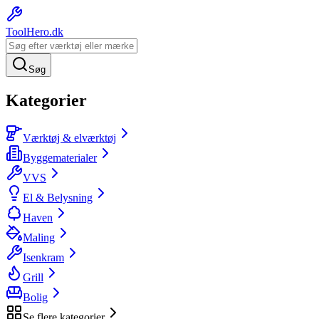
ToolHero
.dk
Søg
Kategorier
Værktøj & elværktøj
Byggematerialer
VVS
El & Belysning
Haven
Maling
Isenkram
Grill
Bolig
Se flere kategorier