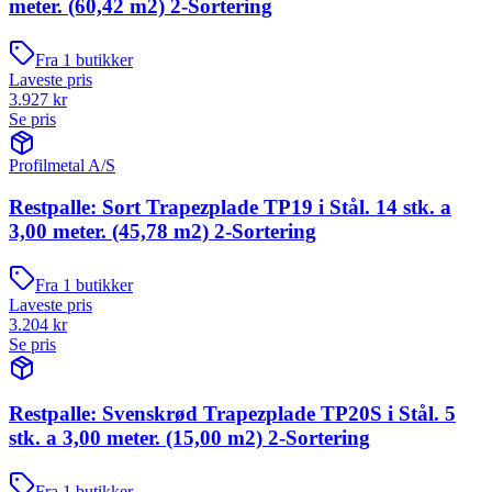
meter. (60,42 m2) 2-Sortering
Fra
1
butikker
Laveste pris
3.927
kr
Se pris
Profilmetal A/S
Restpalle: Sort Trapezplade TP19 i Stål. 14 stk. a
3,00 meter. (45,78 m2) 2-Sortering
Fra
1
butikker
Laveste pris
3.204
kr
Se pris
Restpalle: Svenskrød Trapezplade TP20S i Stål. 5
stk. a 3,00 meter. (15,00 m2) 2-Sortering
Fra
1
butikker