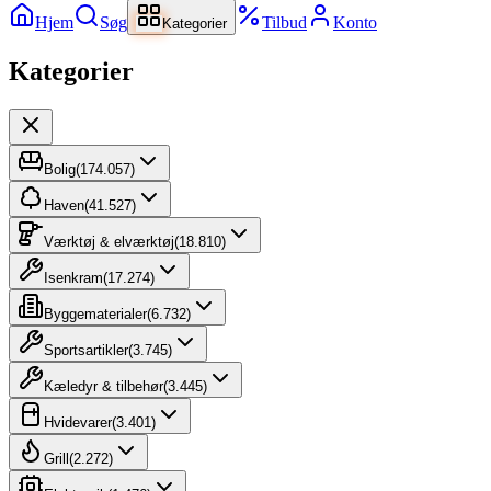
Hjem
Søg
Tilbud
Konto
Kategorier
Kategorier
Bolig
(
174.057
)
Haven
(
41.527
)
Værktøj & elværktøj
(
18.810
)
Isenkram
(
17.274
)
Byggematerialer
(
6.732
)
Sportsartikler
(
3.745
)
Kæledyr & tilbehør
(
3.445
)
Hvidevarer
(
3.401
)
Grill
(
2.272
)