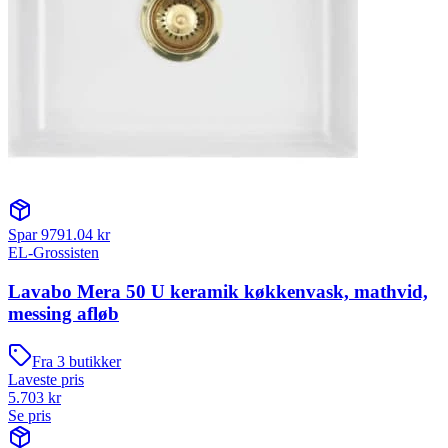
Spar
9791.04
kr
EL-Grossisten
Lavabo Mera 50 U keramik køkkenvask, mathvid,
messing afløb
Fra
3
butikker
Laveste pris
5.703
kr
Se pris