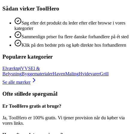
Sådan virker ToolHero
Søg efter det produkt du leder efter eller browse i vores
kategorier
Sammenlign priser fra flere danske forhandlere på ét sted
Klik på den bedste pris og køb direkte hos forhandleren
Populære kategorier
Elværktøj
VVS
El &
Belysning
Byggematerialer
Haven
Maling
Hvidevarer
Grill
Se alle mærker
Ofte stillede spørgsmål
Er ToolHero gratis at bruge?
Ja, ToolHero er 100% gratis. Vi tjener provision når du køber via
vores links.