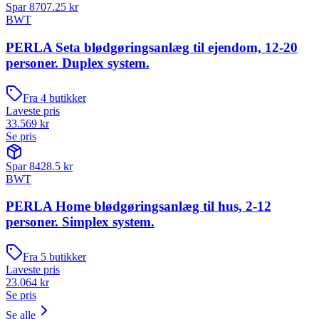
Spar
8707.25
kr
BWT
PERLA Seta blødgøringsanlæg til ejendom, 12-20
personer. Duplex system.
Fra
4
butikker
Laveste pris
33.569
kr
Se pris
Spar
8428.5
kr
BWT
PERLA Home blødgøringsanlæg til hus, 2-12
personer. Simplex system.
Fra
5
butikker
Laveste pris
23.064
kr
Se pris
Se alle