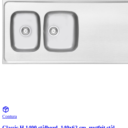
Contura
Classic H 1400 stålbord, 140x62 cm, rustfrit stål