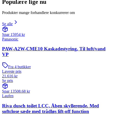
Populære lige nu
Produkter mange forhandlere konkurrerer om
Se alle
Spar
15954
kr
Panasonic
PAW-A2W-CME10 Kaskadestyring, Til luft/vand
VP
Fra
4
butikker
Laveste pris
21.616
kr
Se pris
Spar
13508.68
kr
Laufen
Riva dusch toilet LCC, Åben skyllerende. Med
softclose sæde med trådløs lift-off function