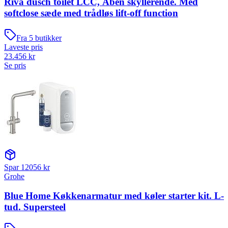
Riva dusch toilet LCC, Åben skyllerende. Med
softclose sæde med trådløs lift-off function
Fra
5
butikker
Laveste pris
23.456
kr
Se pris
Spar
12056
kr
Grohe
Blue Home Køkkenarmatur med køler starter kit. L-
tud. Supersteel