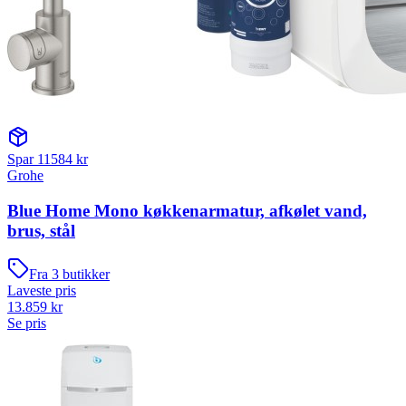
Spar
11584
kr
Grohe
Blue Home Mono køkkenarmatur, afkølet vand,
brus, stål
Fra
3
butikker
Laveste pris
13.859
kr
Se pris