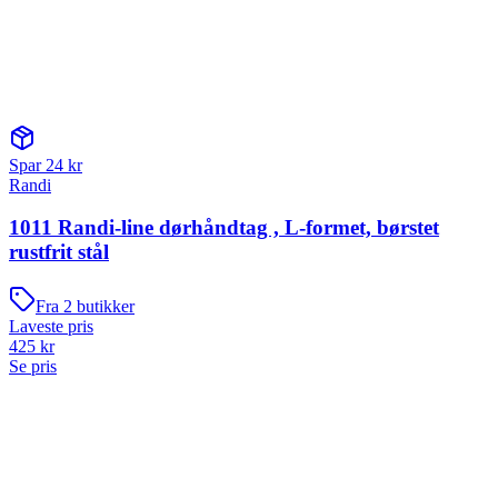
Spar
24
kr
Randi
1011 Randi-line dørhåndtag , L-formet, børstet
rustfrit stål
Fra
2
butikker
Laveste pris
425
kr
Se pris