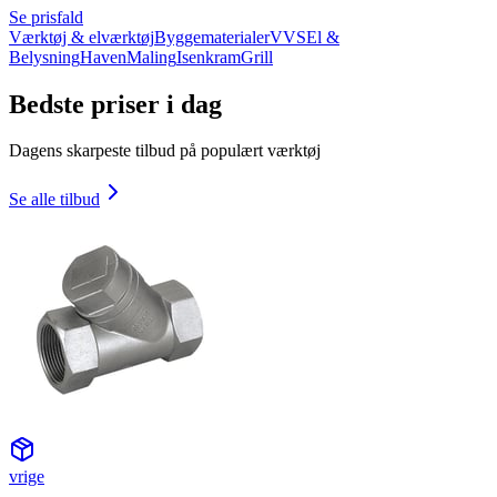
Se prisfald
Værktøj & elværktøj
Byggematerialer
VVS
El &
Belysning
Haven
Maling
Isenkram
Grill
Bedste priser i dag
Dagens skarpeste tilbud på populært værktøj
Se alle tilbud
vrige