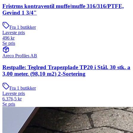
Fristrms kontraventil muffe/muffe 316/316/PTFE,
Gevind 1 3/4"
Fra
1
butikker
Laveste pris
496
kr
Se pris
Areco Profiles AB
Restpalle: Teglrød Trapezplade TP20 i Stål. 30 stk. a
3,00 meter. (98,10 m2) 2-Sortering
Fra
1
butikker
Laveste pris
6.376,5
kr
Se pris