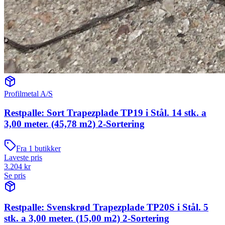
Profilmetal A/S
Restpalle: Sort Trapezplade TP19 i Stål. 14 stk. a
3,00 meter. (45,78 m2) 2-Sortering
Fra
1
butikker
Laveste pris
3.204
kr
Se pris
Restpalle: Svenskrød Trapezplade TP20S i Stål. 5
stk. a 3,00 meter. (15,00 m2) 2-Sortering