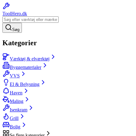
ToolHero
.dk
Søg
Kategorier
Værktøj & elværktøj
Byggematerialer
VVS
El & Belysning
Haven
Maling
Isenkram
Grill
Bolig
Se flere kategorier