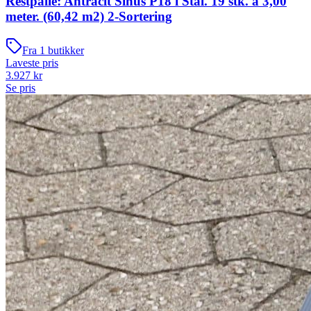
Restpalle: Antracit Sinus P18 i Stål. 19 stk. a 3,00
meter. (60,42 m2) 2-Sortering
Fra
1
butikker
Laveste pris
3.927
kr
Se pris