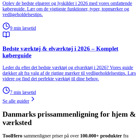
Oplev de bedste elpærer og lyskilder i 2026 med vores omfattende
køberguide. Lær om de vigtigste funktioner, typer, topmærker og
vedligeholdelsestips.
9
min læsetid
Bedste værktøj & elværktøj i 2026 – Komplet
køberguide
Leder du efter det bedste værktøj og elværktøj i 2026? Vores guide
dækker alt fra valg af de rigtige mærker til vedligeholdelsestips. Læs
videre og find det perfekte værktøj til dine behov.
7
min læsetid
Se alle guider
Danmarks prissammenligning for hjem &
værksted
ToolHero
sammenligner priser på over
100.000+ produkter
fra