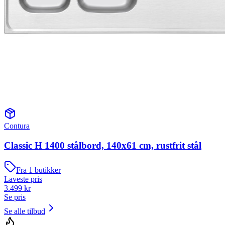
Contura
Classic H 1400 stålbord, 140x61 cm, rustfrit stål
Fra
1
butikker
Laveste pris
3.499
kr
Se pris
Se alle tilbud