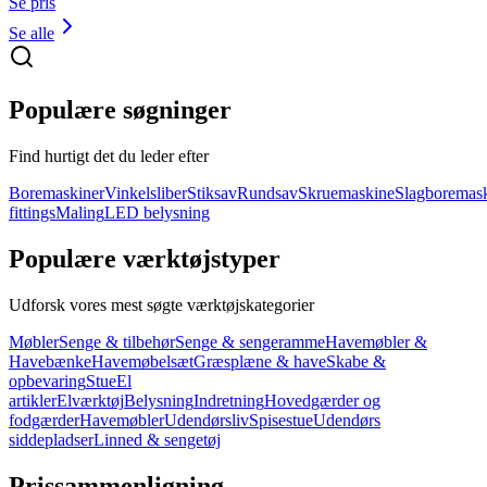
Se pris
Se alle
Populære søgninger
Find hurtigt det du leder efter
Boremaskiner
Vinkelsliber
Stiksav
Rundsav
Skruemaskine
Slagboremas
fittings
Maling
LED belysning
Populære værktøjstyper
Udforsk vores mest søgte værktøjskategorier
Møbler
Senge & tilbehør
Senge & sengeramme
Havemøbler &
Havebænke
Havemøbelsæt
Græsplæne & have
Skabe &
opbevaring
Stue
El
artikler
Elværktøj
Belysning
Indretning
Hovedgærder og
fodgærder
Havemøbler
Udendørsliv
Spisestue
Udendørs
siddepladser
Linned & sengetøj
Prissammenligning