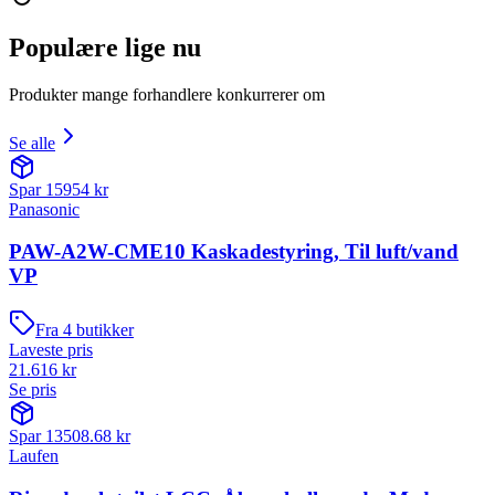
Populære lige nu
Produkter mange forhandlere konkurrerer om
Se alle
Spar
15954
kr
Panasonic
PAW-A2W-CME10 Kaskadestyring, Til luft/vand
VP
Fra
4
butikker
Laveste pris
21.616
kr
Se pris
Spar
13508.68
kr
Laufen