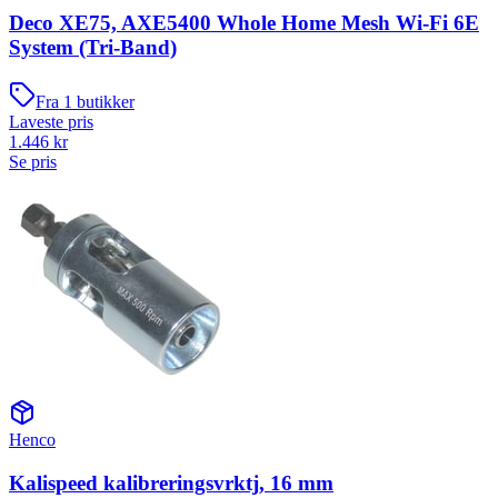
Deco XE75, AXE5400 Whole Home Mesh Wi-Fi 6E
System (Tri-Band)
Fra
1
butikker
Laveste pris
1.446
kr
Se pris
Henco
Kalispeed kalibreringsvrktj, 16 mm