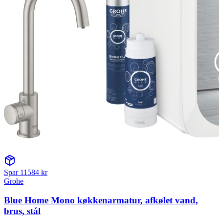
Spar
11584
kr
Grohe
Blue Home Mono køkkenarmatur, afkølet vand,
brus, stål