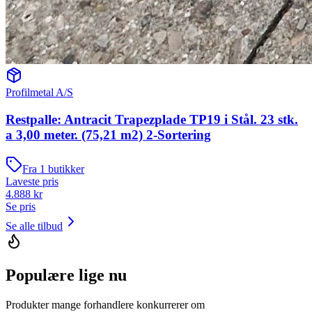
Profilmetal A/S
Restpalle: Antracit Trapezplade TP19 i Stål. 23 stk.
a 3,00 meter. (75,21 m2) 2-Sortering
Fra
1
butikker
Laveste pris
4.888
kr
Se pris
Se alle tilbud
Populære lige nu
Produkter mange forhandlere konkurrerer om