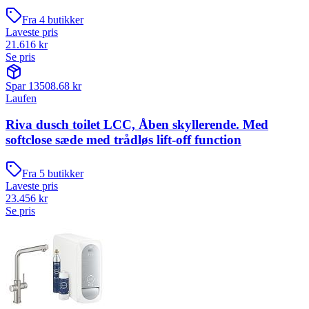
Fra
4
butikker
Laveste pris
21.616
kr
Se pris
Spar
13508.68
kr
Laufen
Riva dusch toilet LCC, Åben skyllerende. Med
softclose sæde med trådløs lift-off function
Fra
5
butikker
Laveste pris
23.456
kr
Se pris