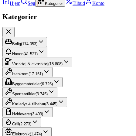
Hjem
Søg
Tilbud
Konto
Kategorier
Kategorier
Bolig
(
174.053
)
Haven
(
41.527
)
Værktøj & elværktøj
(
18.808
)
Isenkram
(
17.151
)
Byggematerialer
(
6.726
)
Sportsartikler
(
3.745
)
Kæledyr & tilbehør
(
3.445
)
Hvidevarer
(
3.403
)
Grill
(
2.273
)
Elektronik
(
1.474
)