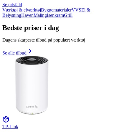
Se prisfald
Værktøj & elværktøj
Byggematerialer
VVS
El &
Belysning
Haven
Maling
Isenkram
Grill
Bedste priser i dag
Dagens skarpeste tilbud på populært værktøj
Se alle tilbud
TP-Link