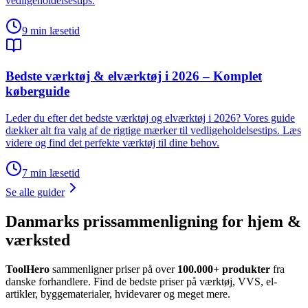
vedligeholdelsestips.
9
min læsetid
Bedste værktøj & elværktøj i 2026 – Komplet
køberguide
Leder du efter det bedste værktøj og elværktøj i 2026? Vores guide
dækker alt fra valg af de rigtige mærker til vedligeholdelsestips. Læs
videre og find det perfekte værktøj til dine behov.
7
min læsetid
Se alle guider
Danmarks prissammenligning for hjem &
værksted
ToolHero
sammenligner priser på over
100.000+ produkter
fra
danske forhandlere. Find de bedste priser på værktøj, VVS, el-
artikler, byggematerialer, hvidevarer og meget mere.