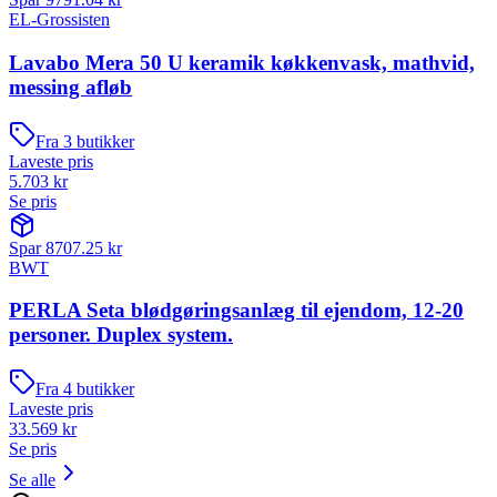
EL-Grossisten
Lavabo Mera 50 U keramik køkkenvask, mathvid,
messing afløb
Fra
3
butikker
Laveste pris
5.703
kr
Se pris
Spar
8707.25
kr
BWT
PERLA Seta blødgøringsanlæg til ejendom, 12-20
personer. Duplex system.
Fra
4
butikker
Laveste pris
33.569
kr
Se pris
Se alle