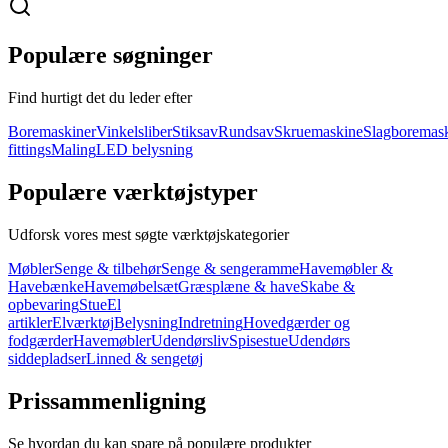
Populære søgninger
Find hurtigt det du leder efter
Boremaskiner
Vinkelsliber
Stiksav
Rundsav
Skruemaskine
Slagboremas
fittings
Maling
LED belysning
Populære værktøjstyper
Udforsk vores mest søgte værktøjskategorier
Møbler
Senge & tilbehør
Senge & sengeramme
Havemøbler &
Havebænke
Havemøbelsæt
Græsplæne & have
Skabe &
opbevaring
Stue
El
artikler
Elværktøj
Belysning
Indretning
Hovedgærder og
fodgærder
Havemøbler
Udendørsliv
Spisestue
Udendørs
siddepladser
Linned & sengetøj
Prissammenligning
Se hvordan du kan spare på populære produkter