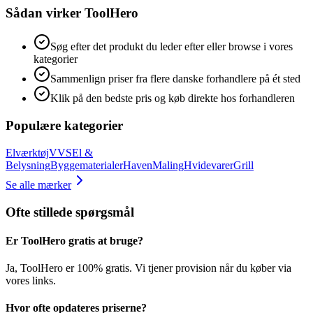
Sådan virker ToolHero
Søg efter det produkt du leder efter eller browse i vores
kategorier
Sammenlign priser fra flere danske forhandlere på ét sted
Klik på den bedste pris og køb direkte hos forhandleren
Populære kategorier
Elværktøj
VVS
El &
Belysning
Byggematerialer
Haven
Maling
Hvidevarer
Grill
Se alle mærker
Ofte stillede spørgsmål
Er ToolHero gratis at bruge?
Ja, ToolHero er 100% gratis. Vi tjener provision når du køber via
vores links.
Hvor ofte opdateres priserne?