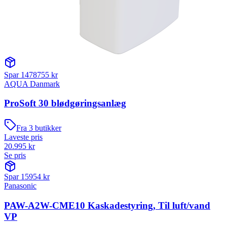
Spar
1478755
kr
AQUA Danmark
ProSoft 30 blødgøringsanlæg
Fra
3
butikker
Laveste pris
20.995
kr
Se pris
Spar
15954
kr
Panasonic
PAW-A2W-CME10 Kaskadestyring, Til luft/vand
VP