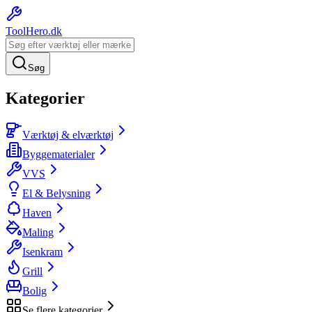
ToolHero
.dk
Søg
Kategorier
Værktøj & elværktøj
Byggematerialer
VVS
El & Belysning
Haven
Maling
Isenkram
Grill
Bolig
Se flere kategorier