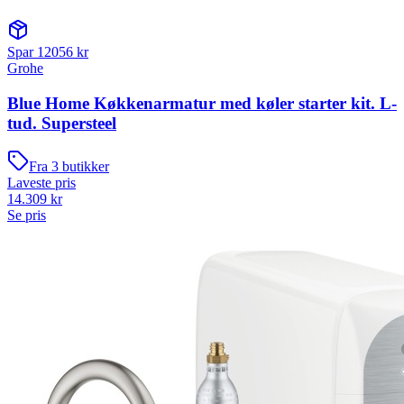
Spar
12056
kr
Grohe
Blue Home Køkkenarmatur med køler starter kit. L-
tud. Supersteel
Fra
3
butikker
Laveste pris
14.309
kr
Se pris