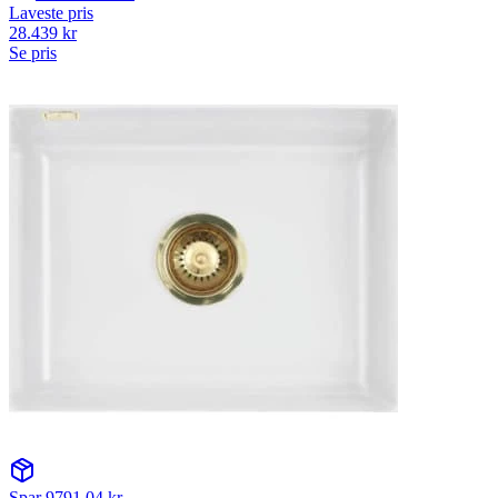
Laveste pris
28.439
kr
Se pris
Spar
9791.04
kr