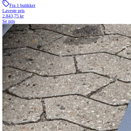
Fra
1
butikker
Laveste pris
2.843,75
kr
Se pris