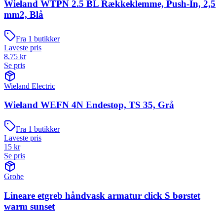
Wieland WTPN 2.5 BL Rækkeklemme, Push-In, 2,5
mm2, Blå
Fra
1
butikker
Laveste pris
8,75
kr
Se pris
Wieland Electric
Wieland WEFN 4N Endestop, TS 35, Grå
Fra
1
butikker
Laveste pris
15
kr
Se pris
Grohe
Lineare etgreb håndvask armatur click S børstet
warm sunset