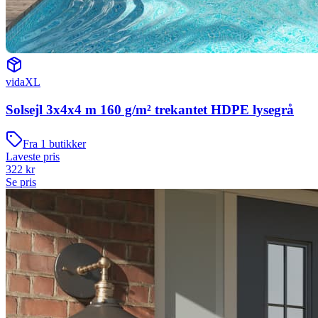
vidaXL
Solsejl 3x4x4 m 160 g/m² trekantet HDPE lysegrå
Fra
1
butikker
Laveste pris
322
kr
Se pris