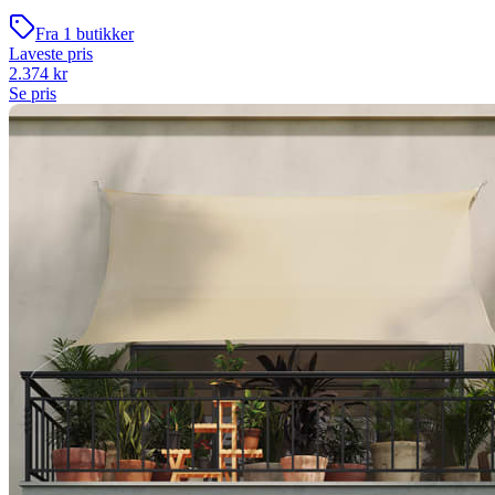
Fra
1
butikker
Laveste pris
2.374
kr
Se pris