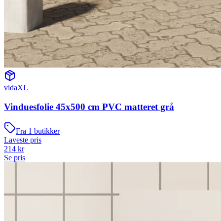
vidaXL
Vinduesfolie 45x500 cm PVC matteret grå
Fra
1
butikker
Laveste pris
214
kr
Se pris