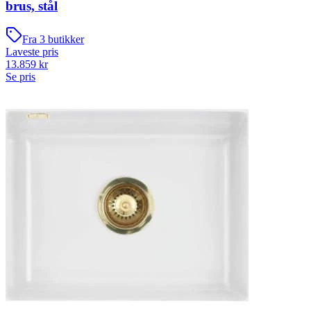
brus, stål
Fra
3
butikker
Laveste pris
13.859
kr
Se pris