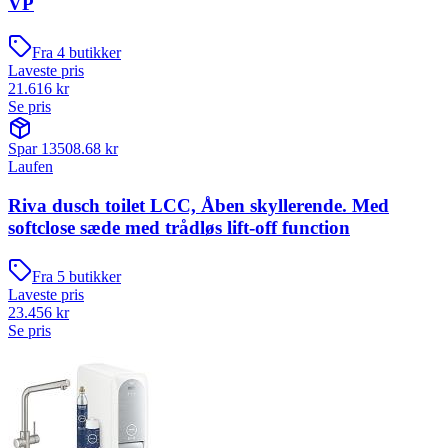
VP
Fra
4
butikker
Laveste pris
21.616
kr
Se pris
Spar
13508.68
kr
Laufen
Riva dusch toilet LCC, Åben skyllerende. Med
softclose sæde med trådløs lift-off function
Fra
5
butikker
Laveste pris
23.456
kr
Se pris