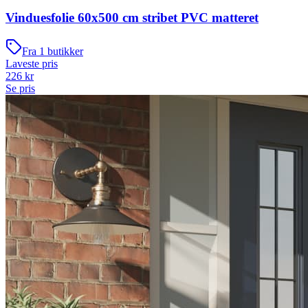
Vinduesfolie 60x500 cm stribet PVC matteret
Fra
1
butikker
Laveste pris
226
kr
Se pris