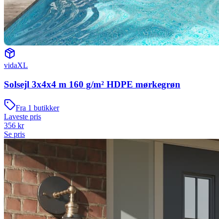
vidaXL
Solsejl 3x4x4 m 160 g/m² HDPE mørkegrøn
Fra
1
butikker
Laveste pris
356
kr
Se pris