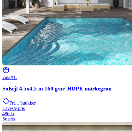
vidaXL
Solsejl 4,5x4,5 m 160 g/m² HDPE mørkegrøn
Fra
1
butikker
Laveste pris
486
kr
Se pris