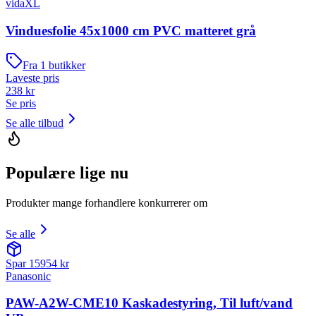
vidaXL
Vinduesfolie 45x1000 cm PVC matteret grå
Fra
1
butikker
Laveste pris
238
kr
Se pris
Se alle tilbud
Populære lige nu
Produkter mange forhandlere konkurrerer om
Se alle
Spar
15954
kr
Panasonic
PAW-A2W-CME10 Kaskadestyring, Til luft/vand