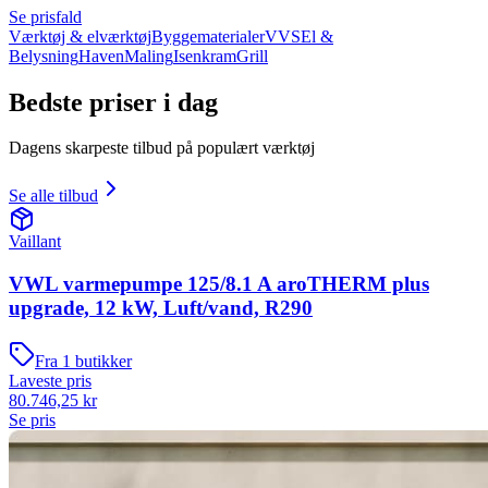
Se prisfald
Værktøj & elværktøj
Byggematerialer
VVS
El &
Belysning
Haven
Maling
Isenkram
Grill
Bedste priser i dag
Dagens skarpeste tilbud på populært værktøj
Se alle tilbud
Vaillant
VWL varmepumpe 125/8.1 A aroTHERM plus
upgrade, 12 kW, Luft/vand, R290
Fra
1
butikker
Laveste pris
80.746,25
kr
Se pris