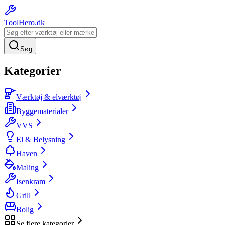
ToolHero
.dk
Søg
Kategorier
Værktøj & elværktøj
Byggematerialer
VVS
El & Belysning
Haven
Maling
Isenkram
Grill
Bolig
Se flere kategorier