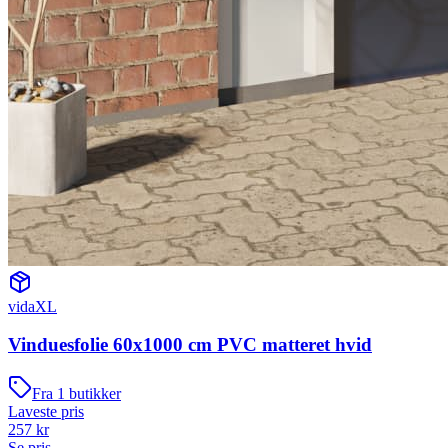
vidaXL
Vinduesfolie 60x1000 cm PVC matteret hvid
Fra
1
butikker
Laveste pris
257
kr
Se pris