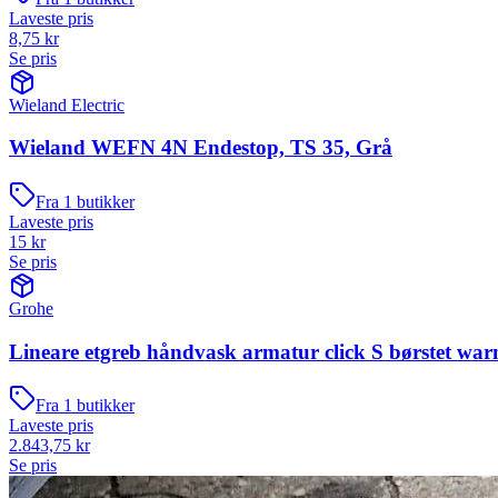
Laveste pris
8,75
kr
Se pris
Wieland Electric
Wieland WEFN 4N Endestop, TS 35, Grå
Fra
1
butikker
Laveste pris
15
kr
Se pris
Grohe
Lineare etgreb håndvask armatur click S børstet war
Fra
1
butikker
Laveste pris
2.843,75
kr
Se pris