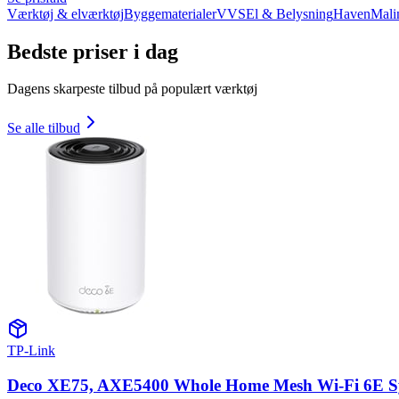
Værktøj & elværktøj
Byggematerialer
VVS
El & Belysning
Haven
Mali
Bedste priser i dag
Dagens skarpeste tilbud på populært værktøj
Se alle tilbud
TP-Link
Deco XE75, AXE5400 Whole Home Mesh Wi-Fi 6E Sy