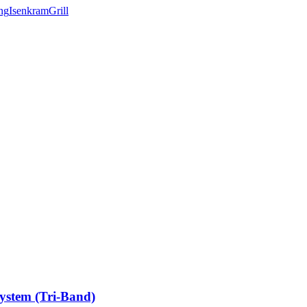
ng
Isenkram
Grill
stem (Tri-Band)