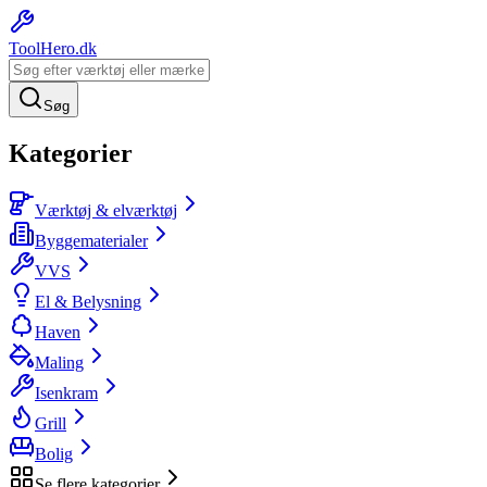
ToolHero
.dk
Søg
Kategorier
Værktøj & elværktøj
Byggematerialer
VVS
El & Belysning
Haven
Maling
Isenkram
Grill
Bolig
Se flere kategorier