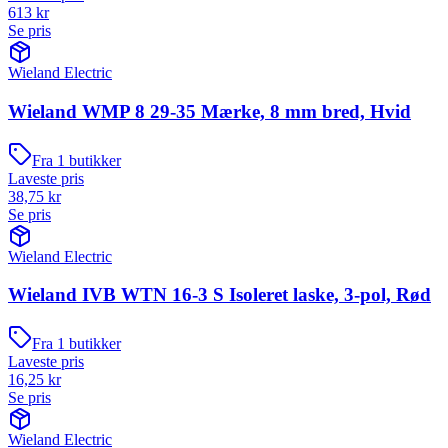
613
kr
Se pris
Wieland Electric
Wieland WMP 8 29-35 Mærke, 8 mm bred, Hvid
Fra
1
butikker
Laveste pris
38,75
kr
Se pris
Wieland Electric
Wieland IVB WTN 16-3 S Isoleret laske, 3-pol, Rød
Fra
1
butikker
Laveste pris
16,25
kr
Se pris
Wieland Electric