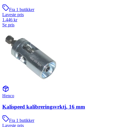
Fra
1
butikker
Laveste pris
1.446
kr
Se pris
Henco
Kalispeed kalibreringsvrktj, 16 mm
Fra
1
butikker
Laveste pris