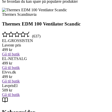
Se hvordan du kan spare på populære produkter
Thermex Scandinavia
Thermex EDM 100 Ventilator Scandic
(
637
)
EL-GROSSISTEN
Laveste pris
499
kr
Gå til butik
EL-NETSALG
499
kr
Gå til butik
Elvvs.dk
499
kr
Gå til butik
LavprisEl
509
kr
Gå til butik