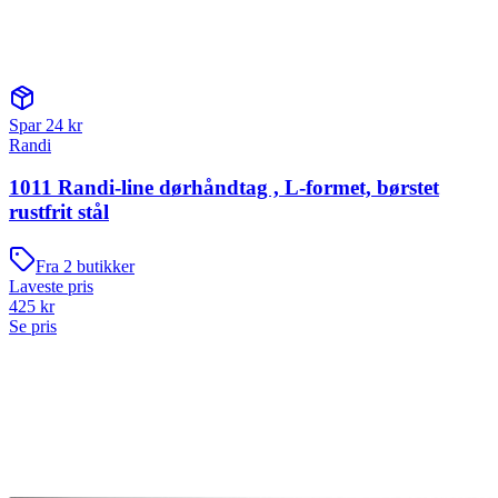
Spar
24
kr
Randi
1011 Randi-line dørhåndtag , L-formet, børstet
rustfrit stål
Fra
2
butikker
Laveste pris
425
kr
Se pris