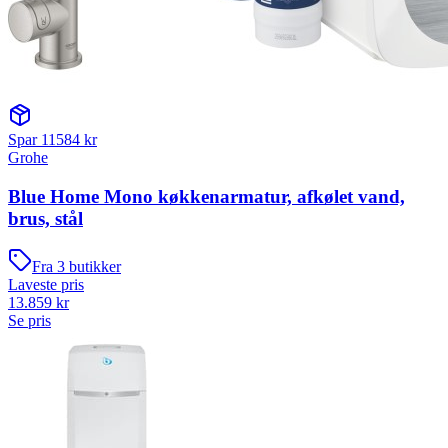
Spar
11584
kr
Grohe
Blue Home Mono køkkenarmatur, afkølet vand,
brus, stål
Fra
3
butikker
Laveste pris
13.859
kr
Se pris