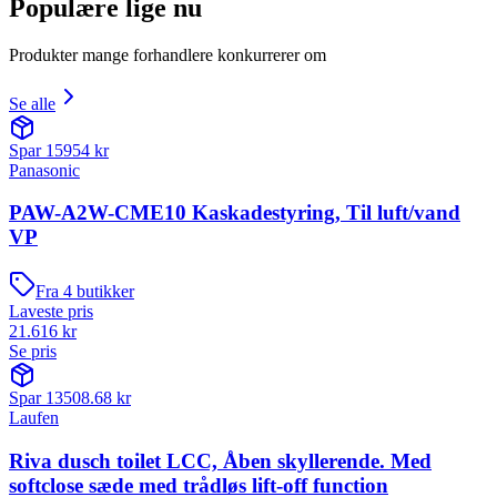
Populære lige nu
Produkter mange forhandlere konkurrerer om
Se alle
Spar
15954
kr
Panasonic
PAW-A2W-CME10 Kaskadestyring, Til luft/vand
VP
Fra
4
butikker
Laveste pris
21.616
kr
Se pris
Spar
13508.68
kr
Laufen
Riva dusch toilet LCC, Åben skyllerende. Med
softclose sæde med trådløs lift-off function