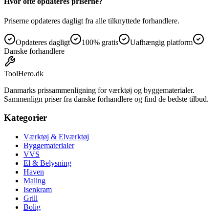
Hvor ofte opdateres priserne?
Priserne opdateres dagligt fra alle tilknyttede forhandlere.
Opdateres dagligt
100% gratis
Uafhængig platform
Danske forhandlere
ToolHero
.dk
Danmarks prissammenligning for værktøj og byggematerialer.
Sammenlign priser fra danske forhandlere og find de bedste tilbud.
Kategorier
Værktøj & Elværktøj
Byggematerialer
VVS
El & Belysning
Haven
Maling
Isenkram
Grill
Bolig