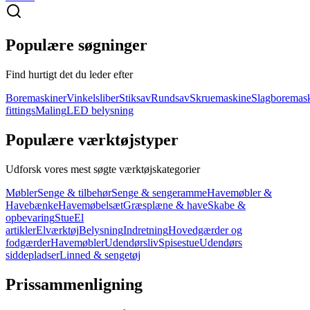
Populære søgninger
Find hurtigt det du leder efter
Boremaskiner
Vinkelsliber
Stiksav
Rundsav
Skruemaskine
Slagboremas
fittings
Maling
LED belysning
Populære værktøjstyper
Udforsk vores mest søgte værktøjskategorier
Møbler
Senge & tilbehør
Senge & sengeramme
Havemøbler &
Havebænke
Havemøbelsæt
Græsplæne & have
Skabe &
opbevaring
Stue
El
artikler
Elværktøj
Belysning
Indretning
Hovedgærder og
fodgærder
Havemøbler
Udendørsliv
Spisestue
Udendørs
siddepladser
Linned & sengetøj
Prissammenligning