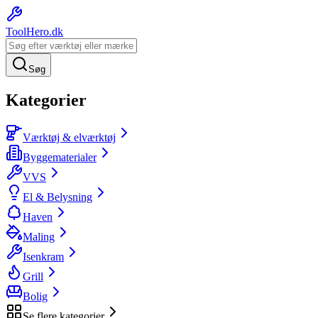
ToolHero
.dk
Søg
Kategorier
Værktøj & elværktøj
Byggematerialer
VVS
El & Belysning
Haven
Maling
Isenkram
Grill
Bolig
Se flere kategorier