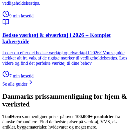
vedligeholdelsestips.
9
min læsetid
Bedste værktøj & elværktøj i 2026 – Komplet
køberguide
Leder du efter det bedste værktøj og elværktøj i 2026? Vores guide
dækker alt fra valg af de rigtige mærker til vedligeholdelsestips. Læs
videre og find det perfekte værktøj til dine behov.
7
min læsetid
Se alle guider
Danmarks prissammenligning for hjem &
værksted
ToolHero
sammenligner priser på over
100.000+ produkter
fra
danske forhandlere. Find de bedste priser på værktøj, VVS, el-
artikler, byggematerialer, hvidevarer og meget mere.