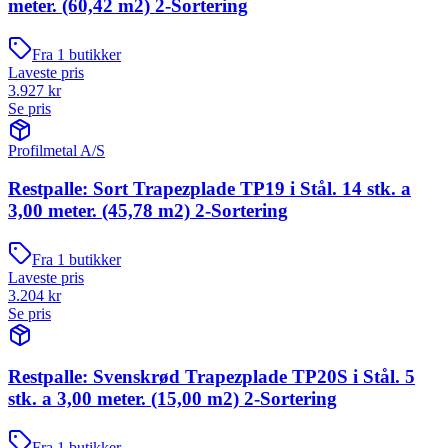
meter. (60,42 m2) 2-Sortering
Fra
1
butikker
Laveste pris
3.927
kr
Se pris
Profilmetal A/S
Restpalle: Sort Trapezplade TP19 i Stål. 14 stk. a
3,00 meter. (45,78 m2) 2-Sortering
Fra
1
butikker
Laveste pris
3.204
kr
Se pris
Restpalle: Svenskrød Trapezplade TP20S i Stål. 5
stk. a 3,00 meter. (15,00 m2) 2-Sortering
Fra
1
butikker