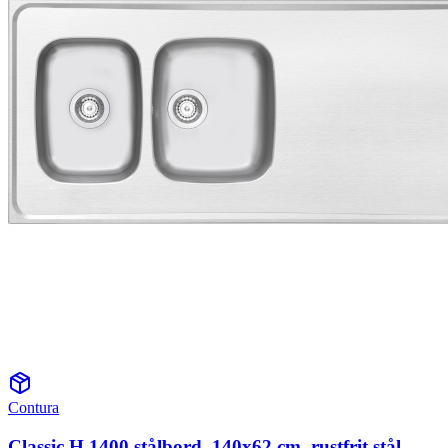
Contura
Classic H 1400 stålbord, 140x62 cm, rustfrit stål