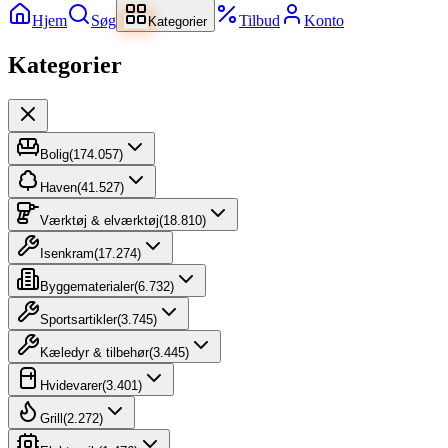
Hjem
Søg
Tilbud
Konto
Kategorier
Kategorier
Bolig
(
174.057
)
Haven
(
41.527
)
Værktøj & elværktøj
(
18.810
)
Isenkram
(
17.274
)
Byggematerialer
(
6.732
)
Sportsartikler
(
3.745
)
Kæledyr & tilbehør
(
3.445
)
Hvidevarer
(
3.401
)
Grill
(
2.272
)