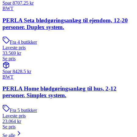
Spar
8707.25
kr
BWT
PERLA Seta blødgøringsanlæg til ejendom, 12-20
personer. Duplex system.
Fra
4
butikker
Laveste pris
33.569
kr
Se pris
Spar
8428.5
kr
BWT
PERLA Home blødgøringsanlæg til hus, 2-12
personer. Simplex system.
Fra
5
butikker
Laveste pris
23.064
kr
Se pris
Se alle