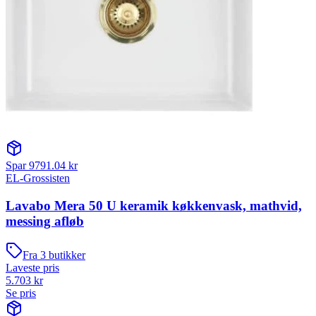
Spar
9791.04
kr
EL-Grossisten
Lavabo Mera 50 U keramik køkkenvask, mathvid,
messing afløb
Fra
3
butikker
Laveste pris
5.703
kr
Se pris