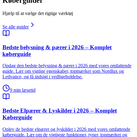
Køberguider
Hjælp til at vælge det rigtige værktøj
Se alle guider
Bedste belysning & pærer i 2026 – Komplet
køberguide
Opdag den bedste belysning & pærer i 2026 med vores omfattende
guide. Lær om vigtige egenskaber, topmærker som Nordlux og
Ledvance, og få indsigt i vedligeholdelse.
9
min læsetid
Bedste Elpærer & Lyskilder i 2026 – Komplet
Køberguide
Oplev de bedste elpærer og lyskilder i 2026 med vores omfattende
køberguide. Lær om de vigtigste funktioner, typer, topmærker og