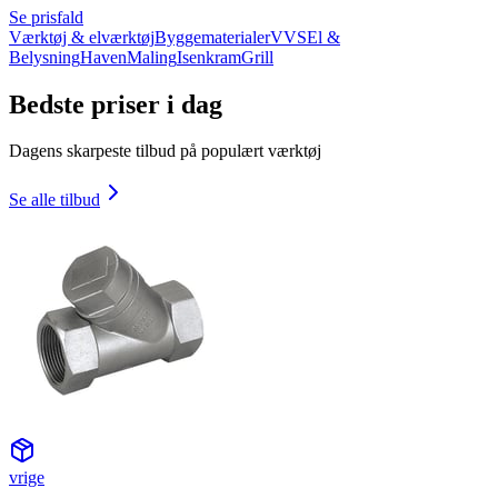
Se prisfald
Værktøj & elværktøj
Byggematerialer
VVS
El &
Belysning
Haven
Maling
Isenkram
Grill
Bedste priser i dag
Dagens skarpeste tilbud på populært værktøj
Se alle tilbud
vrige