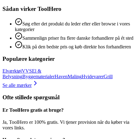
Sådan virker ToolHero
Søg efter det produkt du leder efter eller browse i vores
kategorier
Sammenlign priser fra flere danske forhandlere på ét sted
Klik på den bedste pris og køb direkte hos forhandleren
Populære kategorier
Elværktøj
VVS
El &
Belysning
Byggematerialer
Haven
Maling
Hvidevarer
Grill
Se alle mærker
Ofte stillede spørgsmål
Er ToolHero gratis at bruge?
Ja, ToolHero er 100% gratis. Vi tjener provision når du køber via
vores links.