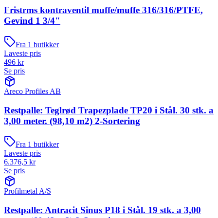
Fristrms kontraventil muffe/muffe 316/316/PTFE,
Gevind 1 3/4"
Fra
1
butikker
Laveste pris
496
kr
Se pris
Areco Profiles AB
Restpalle: Teglrød Trapezplade TP20 i Stål. 30 stk. a
3,00 meter. (98,10 m2) 2-Sortering
Fra
1
butikker
Laveste pris
6.376,5
kr
Se pris
Profilmetal A/S
Restpalle: Antracit Sinus P18 i Stål. 19 stk. a 3,00