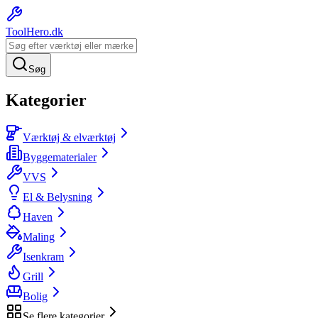
ToolHero
.dk
Søg
Kategorier
Værktøj & elværktøj
Byggematerialer
VVS
El & Belysning
Haven
Maling
Isenkram
Grill
Bolig
Se flere kategorier