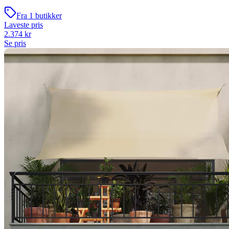
Fra
1
butikker
Laveste pris
2.374
kr
Se pris