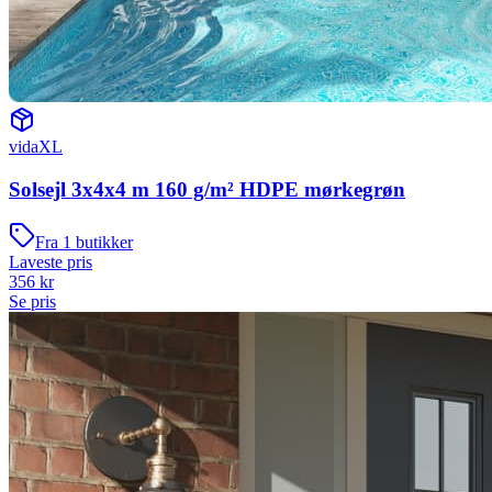
vidaXL
Solsejl 3x4x4 m 160 g/m² HDPE mørkegrøn
Fra
1
butikker
Laveste pris
356
kr
Se pris