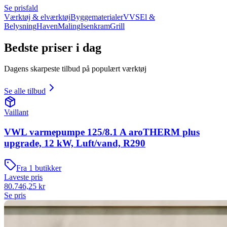
Se prisfald
Værktøj & elværktøj
Byggematerialer
VVS
El &
Belysning
Haven
Maling
Isenkram
Grill
Bedste priser i dag
Dagens skarpeste tilbud på populært værktøj
Se alle tilbud
Vaillant
VWL varmepumpe 125/8.1 A aroTHERM plus
upgrade, 12 kW, Luft/vand, R290
Fra
1
butikker
Laveste pris
80.746,25
kr
Se pris