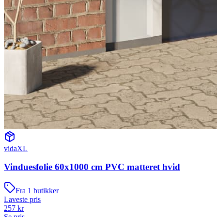
vidaXL
Vinduesfolie 60x1000 cm PVC matteret hvid
Fra
1
butikker
Laveste pris
257
kr
Se pris