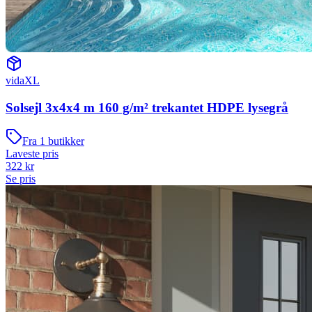
vidaXL
Solsejl 3x4x4 m 160 g/m² trekantet HDPE lysegrå
Fra
1
butikker
Laveste pris
322
kr
Se pris