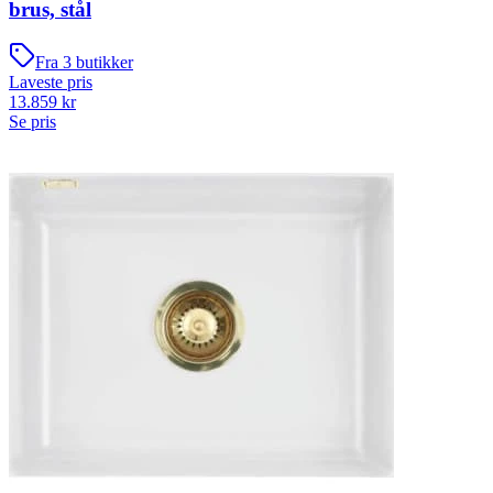
brus, stål
Fra
3
butikker
Laveste pris
13.859
kr
Se pris