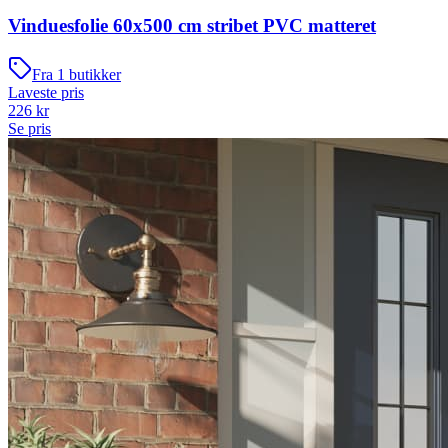
Vinduesfolie 60x500 cm stribet PVC matteret
Fra
1
butikker
Laveste pris
226
kr
Se pris