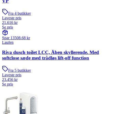
VP
Fra
4
butikker
Laveste pris
21.616
kr
Se pris
Spar
13508.68
kr
Laufen
Riva dusch toilet LCC, Åben skyllerende. Med
softclose sæde med trådløs lift-off function
Fra
5
butikker
Laveste pris
23.456
kr
Se pris