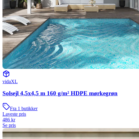
vidaXL
Solsejl 4,5x4,5 m 160 g/m² HDPE mørkegrøn
Fra
1
butikker
Laveste pris
486
kr
Se pris