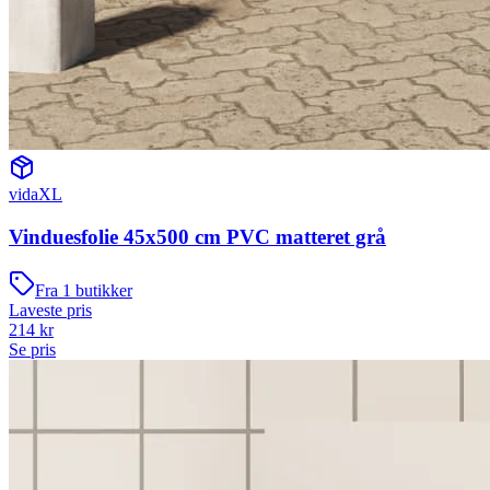
vidaXL
Vinduesfolie 45x500 cm PVC matteret grå
Fra
1
butikker
Laveste pris
214
kr
Se pris