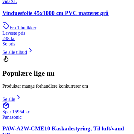
vidaXL
Vinduesfolie 45x1000 cm PVC matteret grå
Fra
1
butikker
Laveste pris
238
kr
Se pris
Se alle tilbud
Populære lige nu
Produkter mange forhandlere konkurrerer om
Se alle
Spar
15954
kr
Panasonic
PAW-A2W-CME10 Kaskadestyring, Til luft/vand