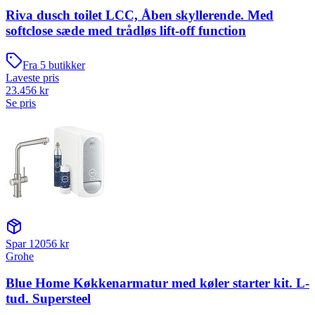
Riva dusch toilet LCC, Åben skyllerende. Med
softclose sæde med trådløs lift-off function
Fra
5
butikker
Laveste pris
23.456
kr
Se pris
Spar
12056
kr
Grohe
Blue Home Køkkenarmatur med køler starter kit. L-
tud. Supersteel