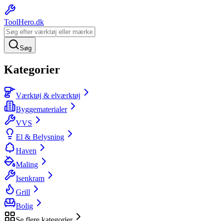
ToolHero
.dk
Søg
Kategorier
Værktøj & elværktøj
Byggematerialer
VVS
El & Belysning
Haven
Maling
Isenkram
Grill
Bolig
Se flere kategorier