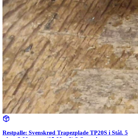
Restpalle: Svenskrød Trapezplade TP20S i Stål. 5