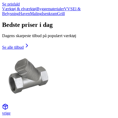
Se prisfald
Værktøj & elværktøj
Byggematerialer
VVS
El &
Belysning
Haven
Maling
Isenkram
Grill
Bedste priser i dag
Dagens skarpeste tilbud på populært værktøj
Se alle tilbud
vrige