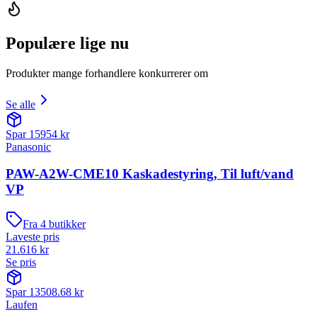
Populære lige nu
Produkter mange forhandlere konkurrerer om
Se alle
Spar
15954
kr
Panasonic
PAW-A2W-CME10 Kaskadestyring, Til luft/vand
VP
Fra
4
butikker
Laveste pris
21.616
kr
Se pris
Spar
13508.68
kr
Laufen