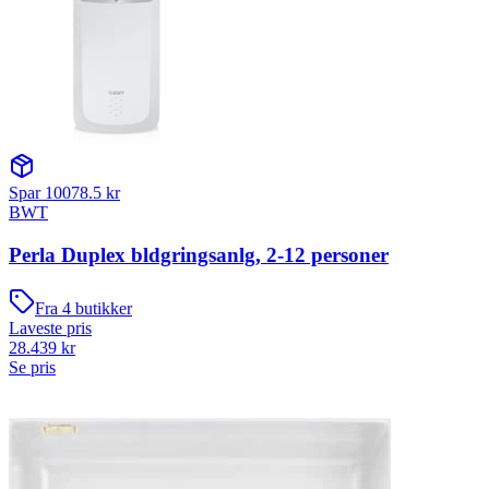
Spar
10078.5
kr
BWT
Perla Duplex bldgringsanlg, 2-12 personer
Fra
4
butikker
Laveste pris
28.439
kr
Se pris