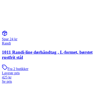
Spar
24
kr
Randi
1011 Randi-line dørhåndtag , L-formet, børstet
rustfrit stål
Fra
2
butikker
Laveste pris
425
kr
Se pris