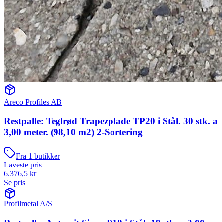
Areco Profiles AB
Restpalle: Teglrød Trapezplade TP20 i Stål. 30 stk. a
3,00 meter. (98,10 m2) 2-Sortering
Fra
1
butikker
Laveste pris
6.376,5
kr
Se pris
Profilmetal A/S