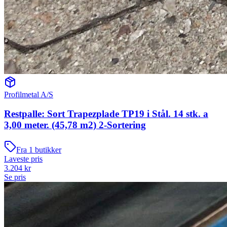
Profilmetal A/S
Restpalle: Sort Trapezplade TP19 i Stål. 14 stk. a
3,00 meter. (45,78 m2) 2-Sortering
Fra
1
butikker
Laveste pris
3.204
kr
Se pris