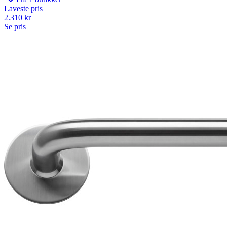
Laveste pris
2.310
kr
Se pris