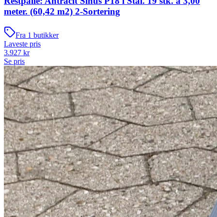
Restpalle: Antracit Sinus P18 i Stål. 19 stk. a 3,00
meter. (60,42 m2) 2-Sortering
Fra
1
butikker
Laveste pris
3.927
kr
Se pris