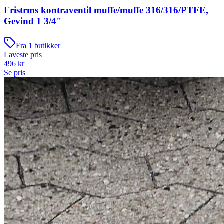
Fristrms kontraventil muffe/muffe 316/316/PTFE,
Gevind 1 3/4"
Fra
1
butikker
Laveste pris
496
kr
Se pris