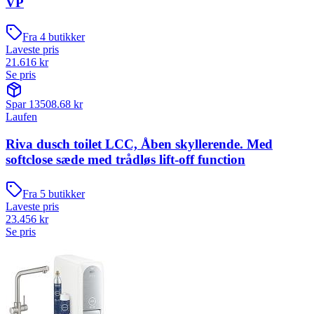
VP
Fra
4
butikker
Laveste pris
21.616
kr
Se pris
Spar
13508.68
kr
Laufen
Riva dusch toilet LCC, Åben skyllerende. Med
softclose sæde med trådløs lift-off function
Fra
5
butikker
Laveste pris
23.456
kr
Se pris