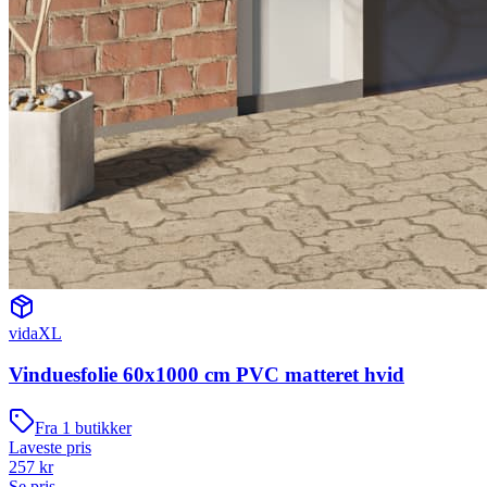
vidaXL
Vinduesfolie 60x1000 cm PVC matteret hvid
Fra
1
butikker
Laveste pris
257
kr
Se pris