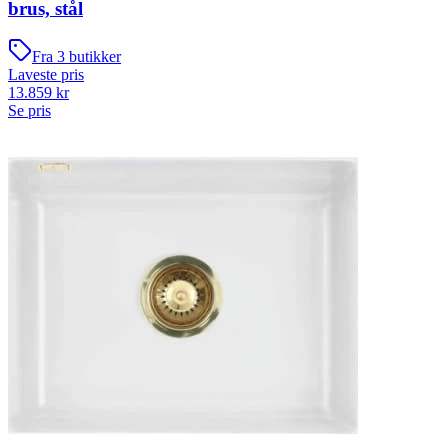
brus, stål
Fra
3
butikker
Laveste pris
13.859
kr
Se pris