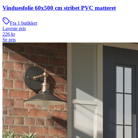
Vinduesfolie 60x500 cm stribet PVC matteret
Fra
1
butikker
Laveste pris
226
kr
Se pris