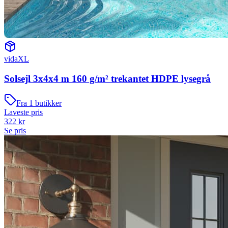
vidaXL
Solsejl 3x4x4 m 160 g/m² trekantet HDPE lysegrå
Fra
1
butikker
Laveste pris
322
kr
Se pris