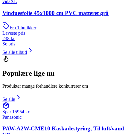
vidaXL
Vinduesfolie 45x1000 cm PVC matteret grå
Fra
1
butikker
Laveste pris
238
kr
Se pris
Se alle tilbud
Populære lige nu
Produkter mange forhandlere konkurrerer om
Se alle
Spar
15954
kr
Panasonic
PAW-A2W-CME10 Kaskadestyring, Til luft/vand