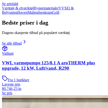
Se prisfald
Værktøj & elværktøj
Byggematerialer
VVS
El &
Belysning
Haven
Maling
Isenkram
Grill
Bedste priser i dag
Dagens skarpeste tilbud på populært værktøj
Se alle tilbud
Vaillant
VWL varmepumpe 125/8.1 A aroTHERM plus
upgrade, 12 kW, Luft/vand, R290
Fra
1
butikker
Laveste pris
80.746,25
kr
Se pris