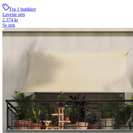
Fra
1
butikker
Laveste pris
2.374
kr
Se pris