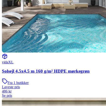
vidaXL
Solsejl 4,5x4,5 m 160 g/m² HDPE mørkegrøn
Fra
1
butikker
Laveste pris
486
kr
Se pris