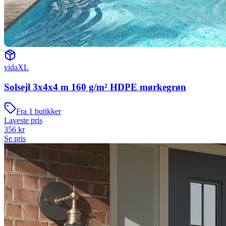
vidaXL
Solsejl 3x4x4 m 160 g/m² HDPE mørkegrøn
Fra
1
butikker
Laveste pris
356
kr
Se pris