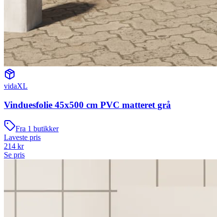
vidaXL
Vinduesfolie 45x500 cm PVC matteret grå
Fra
1
butikker
Laveste pris
214
kr
Se pris