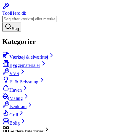
ToolHero
.dk
Søg
Kategorier
Værktøj & elværktøj
Byggematerialer
VVS
El & Belysning
Haven
Maling
Isenkram
Grill
Bolig
Se flere kategorier