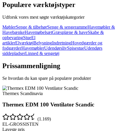
Populære værktøjstyper
Udforsk vores mest søgte værktøjskategorier
Møbler
Senge & tilbehør
Senge & sengeramme
Havemøbler &
Havebænke
Havemøbelsæt
Græsplæne & have
Skabe &
opbevaring
Stue
El
artikler
Elværktøj
Belysning
Indretning
Hovedgærder og
fodgærder
Havemøbler
Udendørsliv
Spisestue
Udendørs
siddepladser
Linned & sengetøj
Prissammenligning
Se hvordan du kan spare på populære produkter
Thermex Scandinavia
Thermex EDM 100 Ventilator Scandic
(
1.169
)
EL-GROSSISTEN
Laveste pris