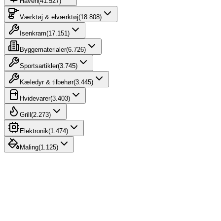
Haven
(
41.527
)
Værktøj & elværktøj
(
18.808
)
Isenkram
(
17.151
)
Byggematerialer
(
6.726
)
Sportsartikler
(
3.745
)
Kæledyr & tilbehør
(
3.445
)
Hvidevarer
(
3.403
)
Grill
(
2.273
)
Elektronik
(
1.474
)
Maling
(
1.125
)