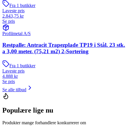
Fra
1
butikker
Laveste pris
2.843,75
kr
Se pris
Profilmetal A/S
Restpalle: Antracit Trapezplade TP19 i Stål. 23 stk.
a 3,00 meter. (75,21 m2) 2-Sortering
Fra
1
butikker
Laveste pris
4.888
kr
Se pris
Se alle tilbud
Populære lige nu
Produkter mange forhandlere konkurrerer om