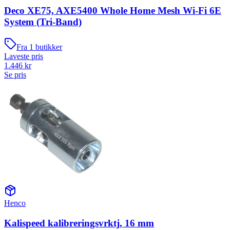
Deco XE75, AXE5400 Whole Home Mesh Wi-Fi 6E
System (Tri-Band)
Fra
1
butikker
Laveste pris
1.446
kr
Se pris
Henco
Kalispeed kalibreringsvrktj, 16 mm