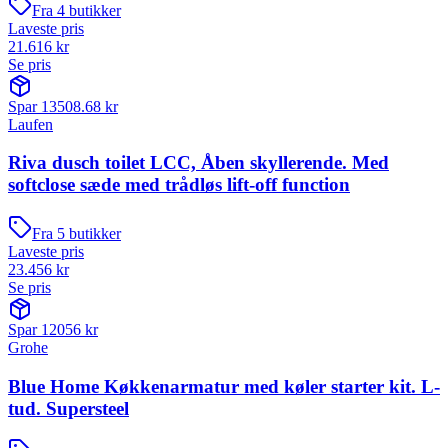
Fra
4
butikker
Laveste pris
21.616
kr
Se pris
Spar
13508.68
kr
Laufen
Riva dusch toilet LCC, Åben skyllerende. Med
softclose sæde med trådløs lift-off function
Fra
5
butikker
Laveste pris
23.456
kr
Se pris
Spar
12056
kr
Grohe
Blue Home Køkkenarmatur med køler starter kit. L-
tud. Supersteel