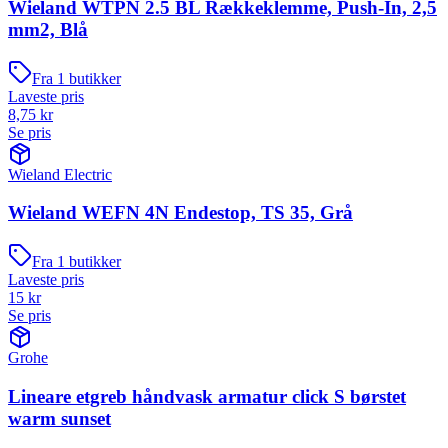
Wieland WTPN 2.5 BL Rækkeklemme, Push-In, 2,5
mm2, Blå
Fra
1
butikker
Laveste pris
8,75
kr
Se pris
Wieland Electric
Wieland WEFN 4N Endestop, TS 35, Grå
Fra
1
butikker
Laveste pris
15
kr
Se pris
Grohe
Lineare etgreb håndvask armatur click S børstet
warm sunset