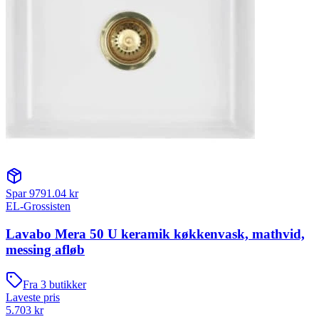
Spar
9791.04
kr
EL-Grossisten
Lavabo Mera 50 U keramik køkkenvask, mathvid,
messing afløb
Fra
3
butikker
Laveste pris
5.703
kr