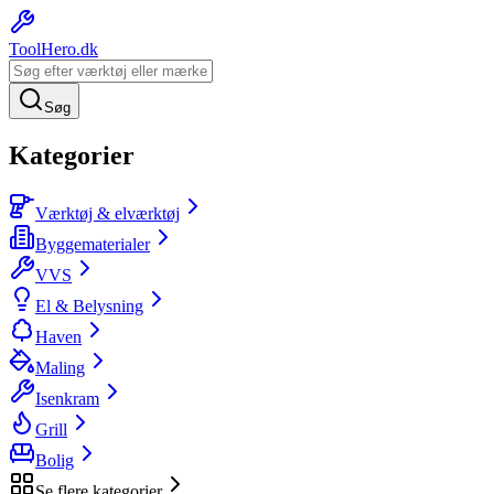
ToolHero
.dk
Søg
Kategorier
Værktøj & elværktøj
Byggematerialer
VVS
El & Belysning
Haven
Maling
Isenkram
Grill
Bolig
Se flere kategorier