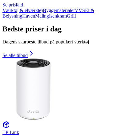
Se prisfald
Værktøj & elværktøj
Byggematerialer
VVS
El &
Belysning
Haven
Maling
Isenkram
Grill
Bedste priser i dag
Dagens skarpeste tilbud på populært værktøj
Se alle tilbud
TP-Link