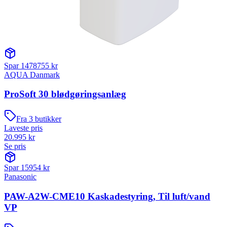
Spar
1478755
kr
AQUA Danmark
ProSoft 30 blødgøringsanlæg
Fra
3
butikker
Laveste pris
20.995
kr
Se pris
Spar
15954
kr
Panasonic
PAW-A2W-CME10 Kaskadestyring, Til luft/vand
VP