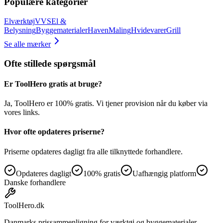
Populære kategorier
Elværktøj
VVS
El &
Belysning
Byggematerialer
Haven
Maling
Hvidevarer
Grill
Se alle mærker
Ofte stillede spørgsmål
Er ToolHero gratis at bruge?
Ja, ToolHero er 100% gratis. Vi tjener provision når du køber via
vores links.
Hvor ofte opdateres priserne?
Priserne opdateres dagligt fra alle tilknyttede forhandlere.
Opdateres dagligt
100% gratis
Uafhængig platform
Danske forhandlere
ToolHero
.dk
Danmarks prissammenligning for værktøj og byggematerialer.