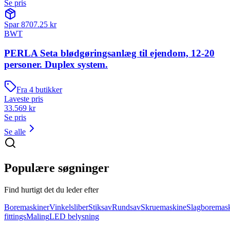
Se pris
Spar
8707.25
kr
BWT
PERLA Seta blødgøringsanlæg til ejendom, 12-20
personer. Duplex system.
Fra
4
butikker
Laveste pris
33.569
kr
Se pris
Se alle
Populære søgninger
Find hurtigt det du leder efter
Boremaskiner
Vinkelsliber
Stiksav
Rundsav
Skruemaskine
Slagboremas
fittings
Maling
LED belysning