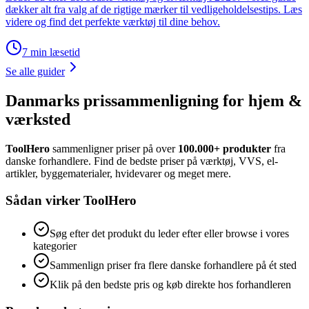
dækker alt fra valg af de rigtige mærker til vedligeholdelsestips. Læs
videre og find det perfekte værktøj til dine behov.
7
min læsetid
Se alle guider
Danmarks prissammenligning for hjem &
værksted
ToolHero
sammenligner priser på over
100.000+ produkter
fra
danske forhandlere. Find de bedste priser på værktøj, VVS, el-
artikler, byggematerialer, hvidevarer og meget mere.
Sådan virker ToolHero
Søg efter det produkt du leder efter eller browse i vores
kategorier
Sammenlign priser fra flere danske forhandlere på ét sted
Klik på den bedste pris og køb direkte hos forhandleren