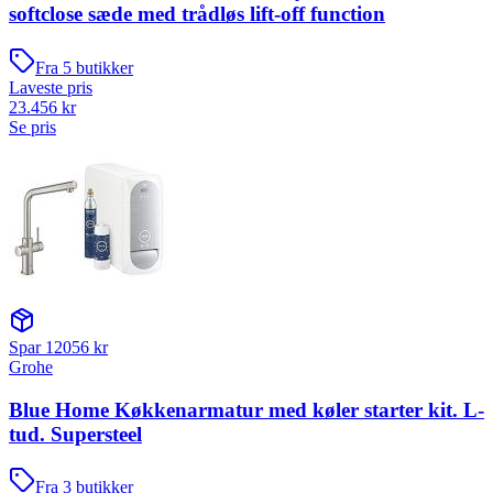
softclose sæde med trådløs lift-off function
Fra
5
butikker
Laveste pris
23.456
kr
Se pris
Spar
12056
kr
Grohe
Blue Home Køkkenarmatur med køler starter kit. L-
tud. Supersteel
Fra
3
butikker