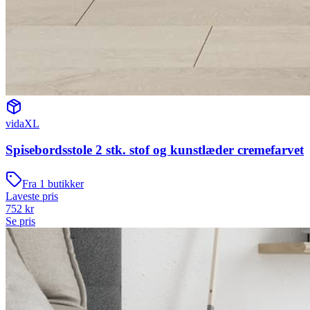
vidaXL
Spisebordsstole 2 stk. stof og kunstlæder cremefarvet
Fra
1
butikker
Laveste pris
752
kr
Se pris