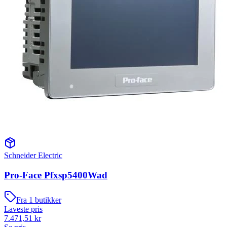
Schneider Electric
Pro-Face Pfxsp5400Wad
Fra
1
butikker
Laveste pris
7.471,51
kr