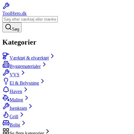
ToolHero
.dk
Søg
Kategorier
Værktøj & elværktøj
Byggematerialer
VVS
El & Belysning
Haven
Maling
Isenkram
Grill
Bolig
Se flere kategorier