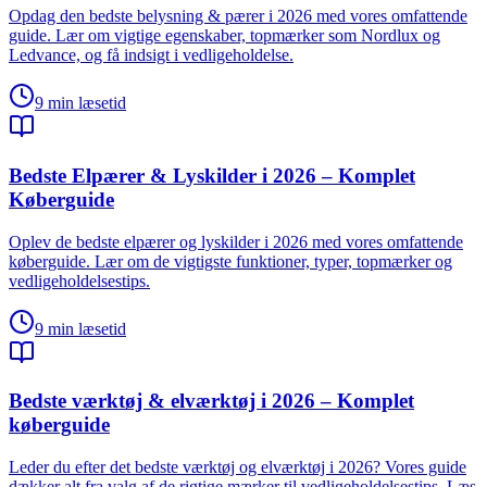
Opdag den bedste belysning & pærer i 2026 med vores omfattende
guide. Lær om vigtige egenskaber, topmærker som Nordlux og
Ledvance, og få indsigt i vedligeholdelse.
9
min læsetid
Bedste Elpærer & Lyskilder i 2026 – Komplet
Køberguide
Oplev de bedste elpærer og lyskilder i 2026 med vores omfattende
køberguide. Lær om de vigtigste funktioner, typer, topmærker og
vedligeholdelsestips.
9
min læsetid
Bedste værktøj & elværktøj i 2026 – Komplet
køberguide
Leder du efter det bedste værktøj og elværktøj i 2026? Vores guide
dækker alt fra valg af de rigtige mærker til vedligeholdelsestips. Læs