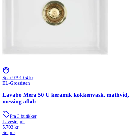
Spar
9791.04
kr
EL-Grossisten
Lavabo Mera 50 U keramik køkkenvask, mathvid,
messing afløb
Fra
3
butikker
Laveste pris
5.703
kr
Se pris