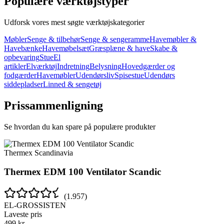
Populære værktøjstyper
Udforsk vores mest søgte værktøjskategorier
Møbler
Senge & tilbehør
Senge & sengeramme
Havemøbler &
Havebænke
Havemøbelsæt
Græsplæne & have
Skabe &
opbevaring
Stue
El
artikler
Elværktøj
Indretning
Belysning
Hovedgærder og
fodgærder
Havemøbler
Udendørsliv
Spisestue
Udendørs
siddepladser
Linned & sengetøj
Prissammenligning
Se hvordan du kan spare på populære produkter
Thermex Scandinavia
Thermex EDM 100 Ventilator Scandic
(
1.957
)
EL-GROSSISTEN
Laveste pris
499
kr