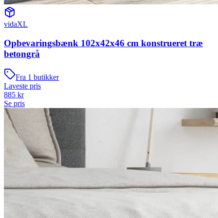
vidaXL
Opbevaringsbænk 102x42x46 cm konstrueret træ
betongrå
Fra
1
butikker
Laveste pris
885
kr
Se pris