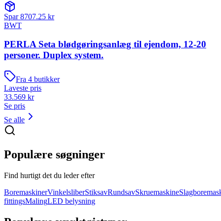
Spar
8707.25
kr
BWT
PERLA Seta blødgøringsanlæg til ejendom, 12-20
personer. Duplex system.
Fra
4
butikker
Laveste pris
33.569
kr
Se pris
Se alle
Populære søgninger
Find hurtigt det du leder efter
Boremaskiner
Vinkelsliber
Stiksav
Rundsav
Skruemaskine
Slagboremas
fittings
Maling
LED belysning