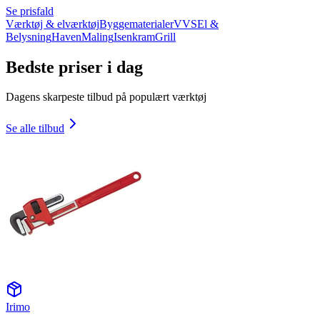
Se prisfald
Værktøj & elværktøj
Byggematerialer
VVS
El &
Belysning
Haven
Maling
Isenkram
Grill
Bedste priser i dag
Dagens skarpeste tilbud på populært værktøj
Se alle tilbud
Irimo