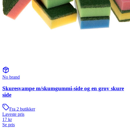
No brand
Skuresvampe m/skumgummi-side og en grov skure
side
Fra
2
butikker
Laveste pris
17
kr
Se pris