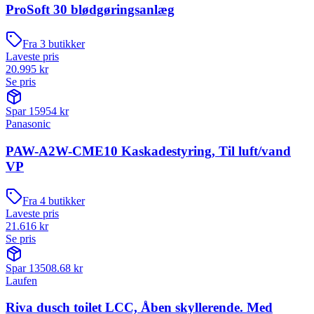
ProSoft 30 blødgøringsanlæg
Fra
3
butikker
Laveste pris
20.995
kr
Se pris
Spar
15954
kr
Panasonic
PAW-A2W-CME10 Kaskadestyring, Til luft/vand
VP
Fra
4
butikker
Laveste pris
21.616
kr
Se pris
Spar
13508.68
kr
Laufen
Riva dusch toilet LCC, Åben skyllerende. Med